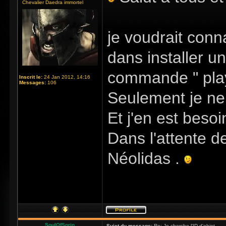
Chevalier Daedra immortel
je voudrait conna
dans installer u
commande " player
Inscrit le:
24 Jan 2012, 14:16
Messages:
106
Seulement je ne c
Et j'en est besoi
Dans l'attente de
Néolidas .
SoulOfSorin
Sujet du message:
Re: Je cherche l'ID d'objet ...