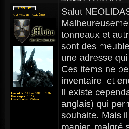
Salut NEOLIDA
Archiviste de l'Académie
Malheureusement
tonneaux et aut
sont des meubles,
une adresse qui
Ces items ne pe
inventaire, et en
Il existe cepend
Inscrit le:
31 Déc 2011, 03:07
Messages:
1489
Localisation:
Oblivion
anglais) qui per
souhaite. Mais i
manier, malgré so