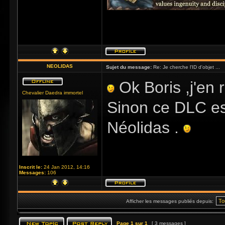
NEOLIDAS
Sujet du message:
Re: Je cherche l'ID d'objet ...
Ok Boris ,j'en re
Chevalier Daedra immortel
Sinon ce DLC e
Néolidas .
Inscrit le:
24 Jan 2012, 14:16
Messages:
106
Afficher les messages publiés depuis:
Page
1
sur
1
[ 3 messages ]