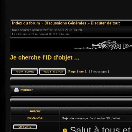
Index du forum
»
Discussions Générales
»
Discuter de tout
Nous sommes actuellement le 08 Août 2026, 04:28
Les heures sont au format UTC + 1 heure
Je cherche l'ID d'objet ...
Page
1
sur
1
[ 3 messages ]
Imprimer
Auteur
NEOLIDAS
Sujet du message:
Je cherche l'ID d'objet ...
Salut à tous et 