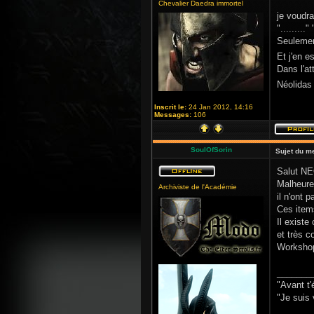
Chevalier Daedra immortel
je voudra
"........."
Seulement
Et j'en e
Dans l'at
Néolidas
Inscrit le:
24 Jan 2012, 14:16
Messages:
106
SoulOfSorin
Sujet du m
Salut N
Malheure
Archiviste de l'Académie
il n'ont 
Ces items
Il existe
et très c
Worksho
_______
"Avant t'
"Je suis 