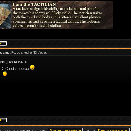
essage:
Re: Je cherche l'ID d'objet ...
s ,j'en reste là ....
 DLC est superbe
 .
icher les messages publiés depuis:
Trier par