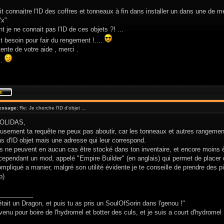
it connaitre l'ID des coffres et tonneaux à fin dans installer un dans une d
 "x"
 je ne connait pas l'ID de ces objets ?! ...
st besoin pour fair du rengement !....
tente de votre aide , merci .
 .
essage:
Re: Je cherche l'ID d'objet ...
EOLIDAS,
usement ta requête ne peux pas aboutir, car les tonneaux et autres rangement
pas d'ID objet mais une adresse qui leur correspond.
 ne peuvent en aucun cas être stocké dans ton inventaire, et encore moins êt
 cependant un mod, appelé "Empire Builder" (en anglais) qui permet de placer
ompliqué a manier, malgré son utilité évidente je te conseille de prendre des p
p)
__________
était un Dragon, et puis tu as pris un SoulOfSorin dans l'genou !"
venu pour boire de l'hydromel et botter des culs, et je suis a court d'hydromel 