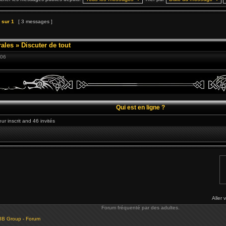
sur
1
[ 3 messages ]
ales
»
Discuter de tout
:06
Qui est en ligne ?
eur inscrit and 46 invités
Aller 
Forum fréquenté par des adultes.
BB Group - Forum