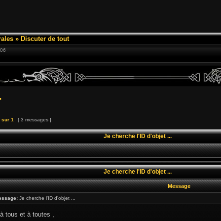
ales
»
Discuter de tout
:06
.
sur
1
[ 3 messages ]
Je cherche l'ID d'objet ...
Je cherche l'ID d'objet ...
Message
essage:
Je cherche l'ID d'objet ...
à tous et à toutes ,