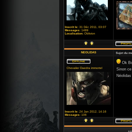
Inscrit le:
31 Déc 2011, 03:07
Messages:
1489
Localisation:
Oblivion
NEOLIDAS
Sujet du m
Ok Bori
Chevalier Daedra immortel
Sinon ce
Néolidas
Inscrit le:
24 Jan 2012, 14:16
Messages:
106
Aff