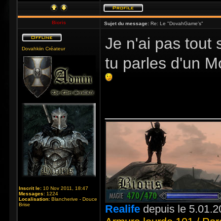
Bioris
Sujet du message:
Re: Le "DovahGame's"
Je n'ai pas tout s
Dovahkiin Créateur
tu parles d'un Mo
_____________
Inscrit le:
10 Nov 2011, 18:47
Messages:
1224
Localisation:
Blancherive - Douce
Brise
Realife
depuis le 5.01.2