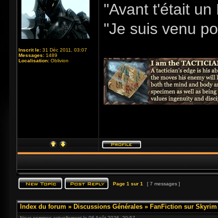
"Avant t'était u
"Je suis venu pou
Inscrit le:
31 Déc 2011, 03:07
Messages:
1489
Localisation:
Oblivion
Page
1
sur
1
[ 7 messages ]
Index du forum
»
Discussions Générales
»
FanFiction sur Skyrim
Nous sommes actuellement le 06 Août 2026, 20:57