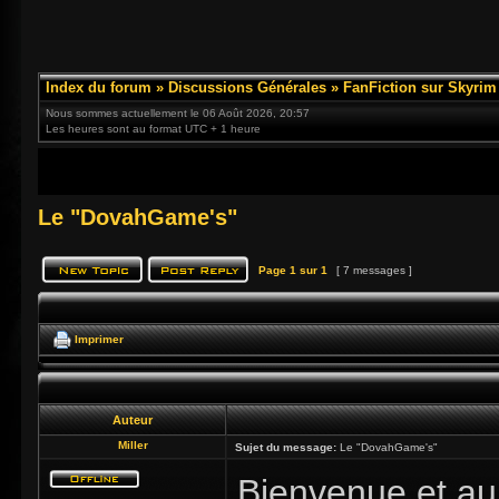
Index du forum
»
Discussions Générales
»
FanFiction sur Skyrim
Nous sommes actuellement le 06 Août 2026, 20:57
Les heures sont au format UTC + 1 heure
Le "DovahGame's"
Page
1
sur
1
[ 7 messages ]
Imprimer
Auteur
Miller
Sujet du message:
Le "DovahGame's"
Bienvenue et auj