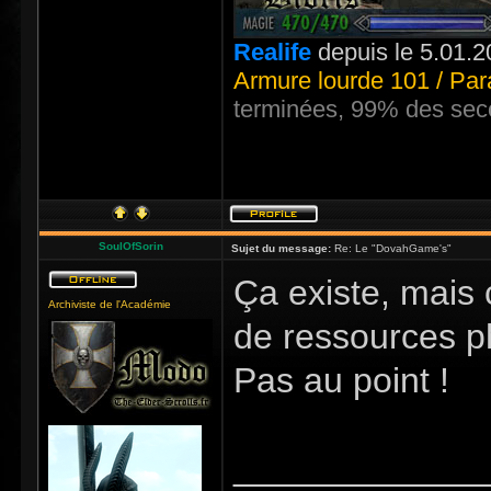
Realife
depuis le 5.01.2
Armure lourde 101 / Par
terminées, 99% des sec
SoulOfSorin
Sujet du message:
Re: Le "DovahGame's"
Ça existe, mais
Archiviste de l'Académie
de ressources p
Pas au point !
_____________