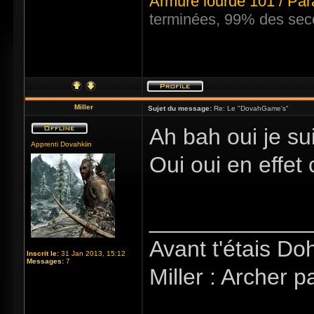
Armure lourde 101 / Par
terminées, 99% des sec
Miller
Sujet du message:
Re: Le "DovahGame's"
Ah bah oui je su
Apprenti Dovahkiin
Oui oui en effet 
_____________
Avant t'étais Doh
Inscrit le:
31 Jan 2013, 15:12
Messages:
7
Miller : Archer p