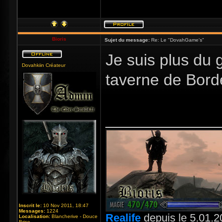
Bioris
Sujet du message:
Re: Le "DovahGame's"
Je suis plus du 
Dovahkiin Créateur
taverne de Bord
_____________
Inscrit le:
10 Nov 2011, 18:47
Messages:
1224
Realife
depuis le 5.01.2
Localisation:
Blancherive - Douce
Brise