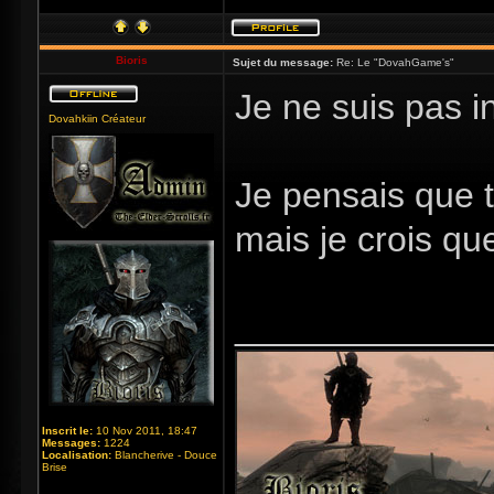
Bioris
Sujet du message:
Re: Le "DovahGame's"
Je ne suis pas i
Dovahkiin Créateur
Je pensais que t
mais je crois qu
_____________
Inscrit le:
10 Nov 2011, 18:47
Messages:
1224
Localisation:
Blancherive - Douce
Brise