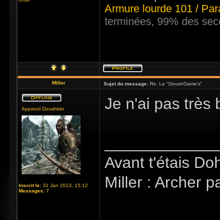
Armure lourde 101 / Par
terminées, 99% des sec
Miller
Sujet du message:
Re: Le "DovahGame's"
Je n'ai pas très 
Apprenti Dovahkiin
_____________
Avant t'étais Doh
Miller : Archer p
Inscrit le:
31 Jan 2013, 15:12
Messages:
7