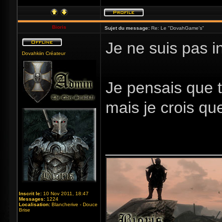
Bioris
Sujet du message:
Re: Le "DovahGame's"
Je ne suis pas i
Dovahkiin Créateur
Je pensais que t
mais je crois qu
_____________
Inscrit le:
10 Nov 2011, 18:47
Messages:
1224
Localisation:
Blancherive - Douce
Brise