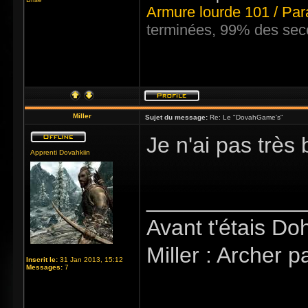
Armure lourde 101 / Par
terminées, 99% des sec
Miller
Sujet du message:
Re: Le "DovahGame's"
Je n'ai pas très 
Apprenti Dovahkiin
_____________
Avant t'étais Doh
Miller : Archer p
Inscrit le:
31 Jan 2013, 15:12
Messages:
7