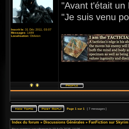
"Avant t'était u
"Je suis venu pou
Inscrit le:
31 Déc 2011, 03:07
Messages:
1489
Localisation:
Oblivion
Page
1
sur
1
[ 7 messages ]
Index du forum
»
Discussions Générales
»
FanFiction sur Skyrim
Nous sommes actuellement le 10 Août 2026, 14:06