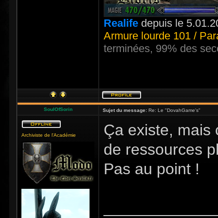
Realife
depuis le 5.01.2
Armure lourde 101 / Par
terminées, 99% des sec
SoulOfSorin
Sujet du message:
Re: Le "DovahGame's"
Ça existe, mais
Archiviste de l'Académie
de ressources p
Pas au point !
_____________