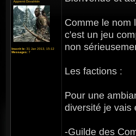
Apprenti Dovahkiin
Comme le nom l'i
c'est un jeu comp
non sérieusement
Inscrit le:
31 Jan 2013, 15:12
Messages:
7
Les factions :
Pour une ambianc
diversité je vais
-Guilde des Co