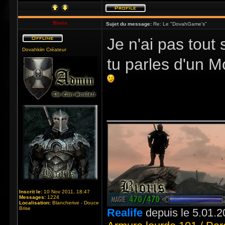
Bioris
Sujet du message:
Re: Le "DovahGame's"
Je n'ai pas tout s
Dovahkiin Créateur
tu parles d'un Mo
_____________
Inscrit le:
10 Nov 2011, 18:47
Messages:
1224
Localisation:
Blancherive - Douce
Brise
Realife
depuis le 5.01.2