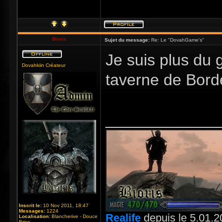
Bioris
Sujet du message:
Re: Le "DovahGame's"
Je suis plus du 
Dovahkiin Créateur
taverne de Bord
_____________
Inscrit le:
10 Nov 2011, 18:47
Messages:
1224
Realife
depuis le 5.01.2
Localisation:
Blancherive - Douce
Brise