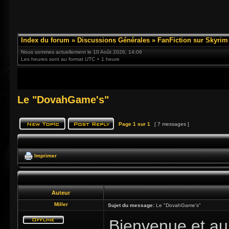
Index du forum
»
Discussions Générales
»
FanFiction sur Skyrim
Nous sommes actuellement le 10 Août 2026, 14:06
Les heures sont au format UTC + 1 heure
Le "DovahGame's"
Page
1
sur
1
[ 7 messages ]
Imprimer
Auteur
Miller
Sujet du message:
Le "DovahGame's"
Bienvenue et auj