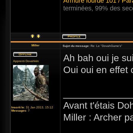
Armure lourde 101 / Par
terminées, 99% des sec
Miller
Sujet du message:
Re: Le "DovahGame's"
Ah bah oui je su
Apprenti Dovahkiin
Oui oui en effet 
_____________
Avant t'étais Doh
Inscrit le:
31 Jan 2013, 15:12
Messages:
7
Miller : Archer p