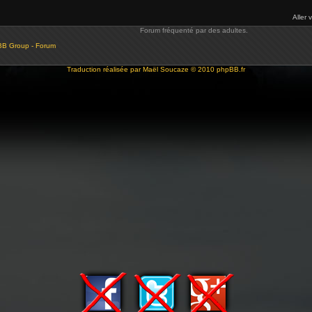
Aller 
Forum fréquenté par des adultes.
BB Group - Forum
Traduction réalisée par
Maël Soucaze
© 2010
phpBB.fr