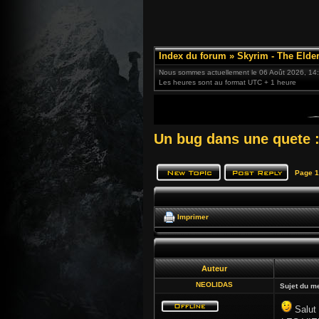
Index du forum
»
Skyrim - The Elder
Nous sommes actuellement le 06 Août 2026, 14
Les heures sont au format UTC + 1 heure
Un bug dans une quete : 
Page
1
Imprimer
Auteur
NEOLIDAS
Sujet du m
Salut 