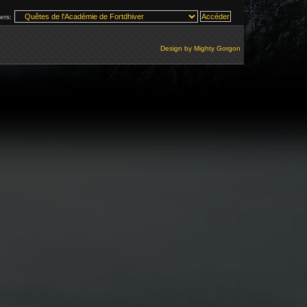
vers:
Design by
Mighty Gorgon