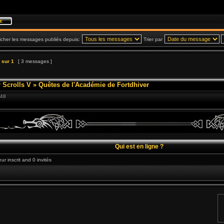
icher les messages publiés depuis:
Trier par
sur
1
[ 3 messages ]
 Scrolls V
»
Quêtes de l'Académie de Fortdhiver
:48
Qui est en ligne ?
ur inscrit and 0 invités