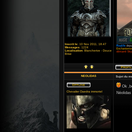
Inscrit le:
10 Nov 2011, 18:47
Realife
depu
Messages:
1224
Enchantemen
Localisation:
Blancherive - Douce
démarré Skyr
Brise
NEOLIDAS
Sujet du m
Ok ,bor
Chevalier Daedra immortel
Néolidas