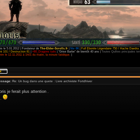
is le 5.01.2012 | Fondateur de
The-Elder-Scrolls.fr
|
Niv 66
|
Full Ebonite Légendaire 750 / Hache Daedra 
t 101 / Destruction 81
|
+80_Dragons tués
| "Grise Barbe" de bientôt 40 ans |
Toutes Quêtes principales t
im le 12.11.2011 à 1h01 du matin, la minute fatidique.
|
essage:
Re: Un bug dans une quete : Livre archiviste Fortdhiver
is je ferait plus attention .
 .