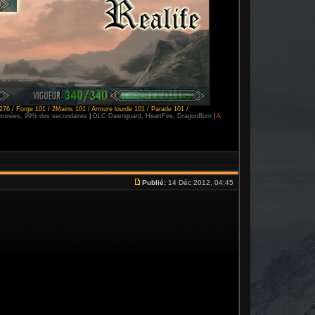
276 / Forge 101 / 2Mains 101 / Armure lourde 101 / Parade 101 /
erminées, 99% des secondaires
|
DLC Dawnguard, HeartFire, DragonBorn
|
A
Publié:
14 Déc 2012, 04:45