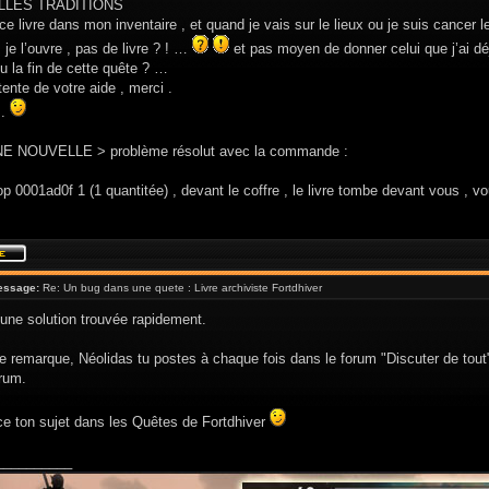
LLES TRADITIONS
 ce livre dans mon inventaire , et quand je vais sur le lieux ou je suis cancer 
je l’ouvre , pas de livre ? ! …
et pas moyen de donner celui que j’ai déj
u la fin de cette quête ? …
tente de votre aide , merci .
 .
NE NOUVELLE > problème résolut avec la commande :
op 0001ad0f 1 (1 quantitée) , devant le coffre , le livre tombe devant vous , vo
essage:
Re: Un bug dans une quete : Livre archiviste Fortdhiver
 une solution trouvée rapidement.
e remarque, Néolidas tu postes à chaque fois dans le forum "Discuter de tout" 
orum.
ce ton sujet dans les Quêtes de Fortdhiver
__________