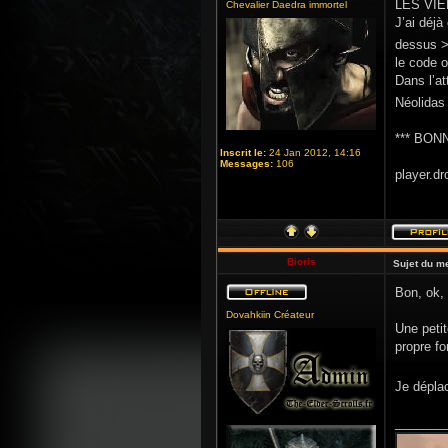
LES VIE
Chevalier Daedra immortel
J’ai déjà
dessus > 
le code o
Dans l’at
Néolidas
*** BON
Inscrit le:
24 Jan 2012, 14:16
Messages:
106
player.dr
Bioris
Sujet du m
Bon, ok,
Dovahkiin Créateur
Une petit
propre f
Je dépla
_______