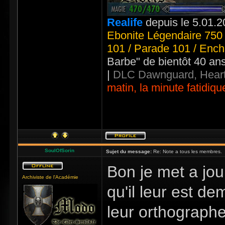
Realife
depuis le 5.01.2
Ebonite Légendaire 750 
101 / Parade 101 / Ench
Barbe" de bientôt 40 an
|
DLC Dawnguard, Heart
matin, la minute fatidiqu
SoulOfSorin
Sujet du message:
Re: Note a tous les membres.
Bon je met a jo
Archiviste de l'Académie
qu'il leur est d
leur orthographe