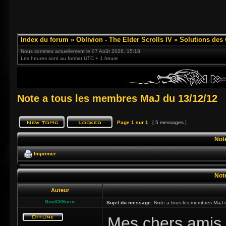
Index du forum
»
Oblivion - The Elder Scrolls IV
»
Solutions des
Nous sommes actuellement le 07 Août 2026, 15:18
Les heures sont au format UTC + 1 heure
Note a tous les membres MaJ du 13/12/12
Page
1
sur
1
[ 5 messages ]
Not
Imprimer
Not
Auteur
SoulOfSorin
Sujet du message:
Note a tous les membres MaJ 
Mes chers amis f