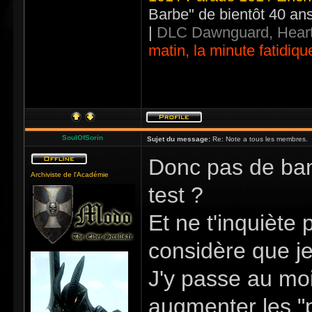
Barbe" de bientôt 40 an
|
DLC Dawnguard, Heart
matin, la minute fatidiqu
SoulOfSorin
Sujet du message:
Re: Note a tous les membres.
Donc pas de ban
Archiviste de l'Académie
test ?
Et ne t'inquiète
considère que je 
J'y passe au moi
augmenter les "pa