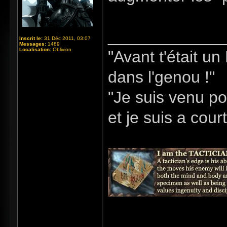
_____________
Inscrit le:
31 Déc 2011, 03:07
Messages:
1489
Localisation:
Oblivion
"Avant t'était u
dans l'genou !"
"Je suis venu po
et je suis a cour