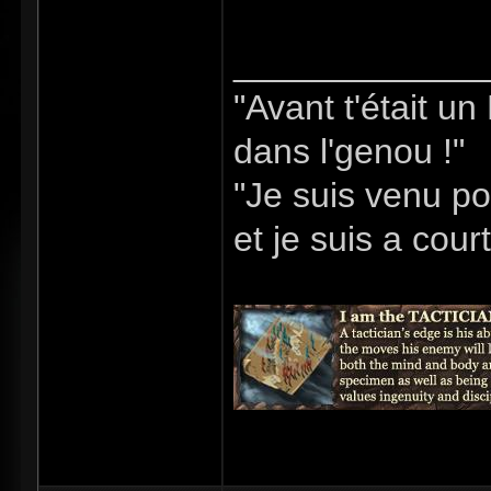
_____________
"Avant t'était u
dans l'genou !"
"Je suis venu po
et je suis a cour