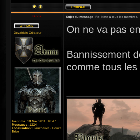
Bioris
Sujet du message:
Re: Note a tous les membres.
On ne va pas en 
Dovahkiin Créateur
Bannissement de 
comme tous les
_____________
Inscrit le:
10 Nov 2011, 18:47
Messages:
1224
Localisation:
Blancherive - Douce
Brise