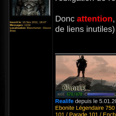
Donc
attention
Inscrit le:
10 Nov 2011, 18:47
Messages:
1224
de liens inutiles
Localisation:
Blancherive - Douce
Brise
_____________
Realife
depuis le 5.01.2
Ebonite Légendaire 750 
101 / Parade 101 / Ench