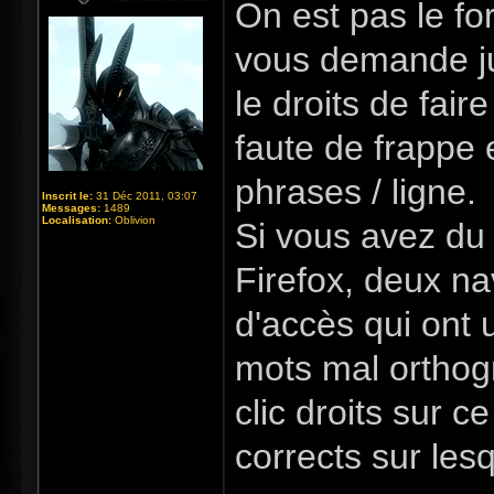
On est pas le fo
vous demande ju
le droits de fair
faute de frappe e
phrases / ligne.
Inscrit le:
31 Déc 2011, 03:07
Messages:
1489
Localisation:
Oblivion
Si vous avez du
Firefox, deux na
d'accès qui ont 
mots mal orthogr
clic droits sur c
corrects sur lesqu