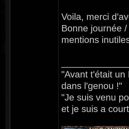
Voila, merci d'avo
Bonne journée / 
mentions inutile
_____________
"Avant t'était u
dans l'genou !"
"Je suis venu po
et je suis a cour