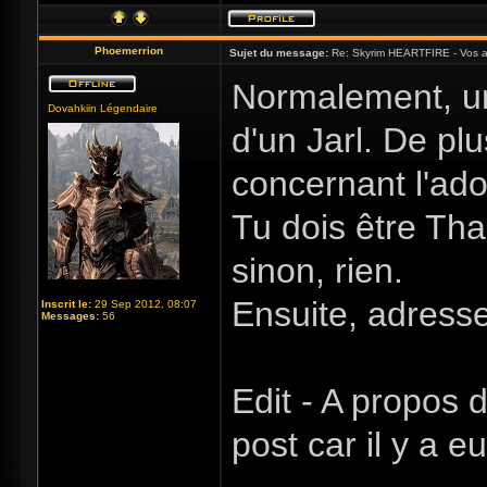
Phoemerrion
Sujet du message:
Re: Skyrim HEARTFIRE - Vos a
Normalement, un
Dovahkiin Légendaire
d'un Jarl. De pl
concernant l'ado
Tu dois être Tha
sinon, rien.
Ensuite, adresse
Inscrit le:
29 Sep 2012, 08:07
Messages:
56
Edit - A propos
post car il y a 