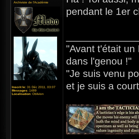
Archiviste de l'Académie
pendant le 1er 
_____________
"Avant t'était u
dans l'genou !"
"Je suis venu po
et je suis a cour
Inscrit le:
31 Déc 2011, 03:07
Messages:
1489
Localisation:
Oblivion