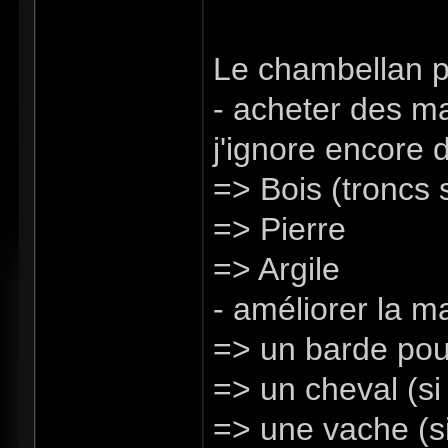
Le chambellan pe
- acheter des ma
j'ignore encore
=> Bois (troncs 
=> Pierre
=> Argile
- améliorer la ma
=> un barde pou
=> un cheval (si 
=> une vache (si