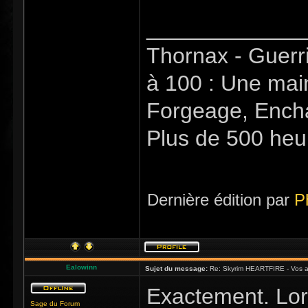
_____________
Thornax - Guerr
à 100 : Une mai
Forgeage, Encha
Plus de 500 heu
Dernière édition par
P
Ealowinn
Sujet du message:
Re: Skyrim HEARTFIRE - Vos a
Exactement. Lor
Sage du Forum