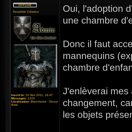
Oui, l'adoption d
Dovahkiin Créateur
une chambre d'en
Donc il faut acce
mannequins (exp
chambre d'enfan
J'enlèverai mes
Inscrit le:
10 Nov 2011, 18:47
Messages:
1224
changement, car
Localisation:
Blancherive - Douce
Brise
les objets présen