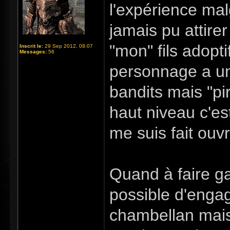
l'expérience mal
jamais pu attirer
"mon" fils adoptif
Inscrit le:
29 Sep 2012, 08:07
Messages:
56
personnage a un
bandits mais "pi
haut niveau c'es
me suis fait ouvr
Quand à faire gar
possible d'enga
chambellan mais 