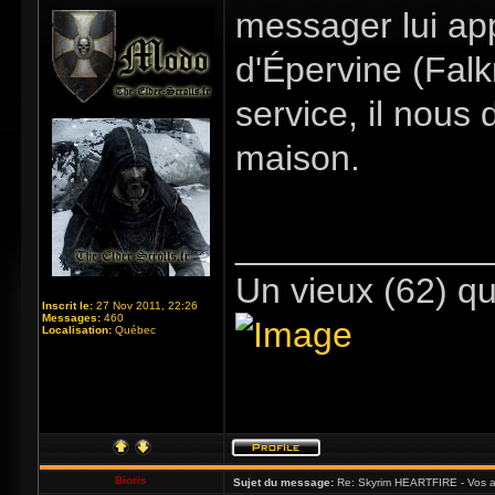
messager lui ap
d'Épervine (Fal
service, il nous
maison.
_____________
Un vieux (62) qu
Inscrit le:
27 Nov 2011, 22:26
Messages:
460
Localisation:
Québec
Bioris
Sujet du message:
Re: Skyrim HEARTFIRE - Vos a