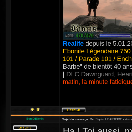
Realife
depuis le 5.01.2
Ebonite Légendaire 750 
101 / Parade 101 / Ench
Barbe" de bientôt 40 an
|
DLC Dawnguard, Heart
matin, la minute fatidiqu
SoulOfSorin
Sujet du message:
Re: Skyrim HEARTFIRE - Vos a
Ha ! Toi aussi, 