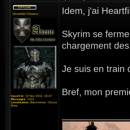
Idem, j'ai Heart
Dovahkiin Créateur
Skyrim se ferme 
chargement des 
Je suis en train 
Bref, mon premie
Inscrit le:
10 Nov 2011, 18:47
Messages:
1224
Localisation:
Blancherive - Douce
Brise
_____________