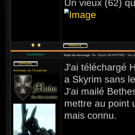
Un vieux (62) qu
SoulOfSorin
Sujet du message:
Re: Skyrim HEARTFIRE - Vos a
J'ai téléchargé H
Archiviste de l'Académie
a Skyrim sans l
J'ai mailé Bethe
mettre au point
mais connu.