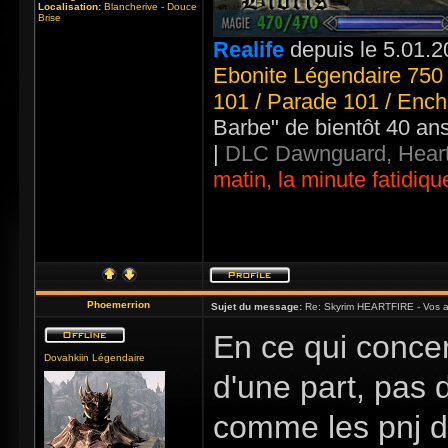
Localisation:
Blancherive - Douce
Brise
Realife
depuis le 5.01.2
Ebonite Légendaire 750 
101 / Parade 101 / Ench
Barbe" de bientôt 40 an
|
DLC Dawnguard, Heart
matin, la minute fatidiqu
Phoemerrion
Sujet du message:
Re: Skyrim HEARTFIRE - Vos a
En ce qui concer
Dovahkiin Légendaire
d'une part, pas 
comme les pnj de