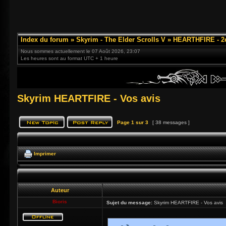
Index du forum
»
Skyrim - The Elder Scrolls V
»
HEARTHFIRE - 2
Nous sommes actuellement le 07 Août 2026, 23:07
Les heures sont au format UTC + 1 heure
Skyrim HEARTFIRE - Vos avis
Page
1
sur
3
[ 38 messages ]
Imprimer
Auteur
Bioris
Sujet du message:
Skyrim HEARTFIRE - Vos avis