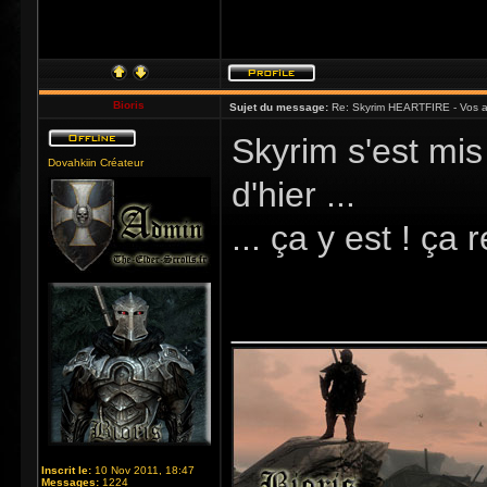
Bioris
Sujet du message:
Re: Skyrim HEARTFIRE - Vos a
Skyrim s'est mis
Dovahkiin Créateur
d'hier ...
... ça y est ! ça
_____________
Inscrit le:
10 Nov 2011, 18:47
Messages:
1224