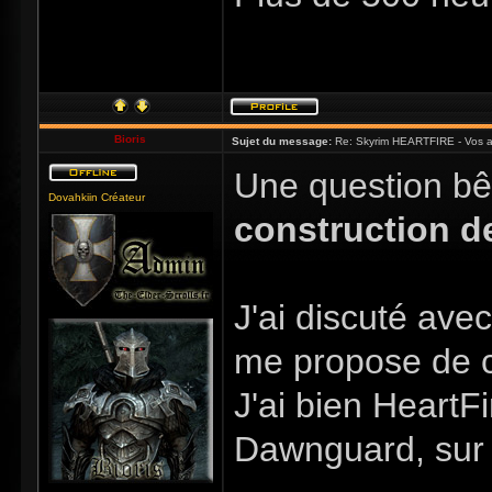
Bioris
Sujet du message:
Re: Skyrim HEARTFIRE - Vos a
Une question bê
Dovahkiin Créateur
construction d
J'ai discuté ave
me propose de 
J'ai bien HeartF
Dawnguard, sur 