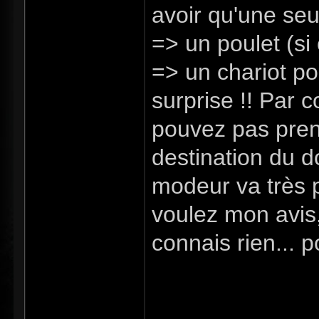
avoir qu'une seu
=> un poulet (si
=> un chariot pou
surprise !! Par c
pouvez pas prend
destination du 
modeur va très p
voulez mon avis,
connais rien... p
voyager vers pa
en plus des vill