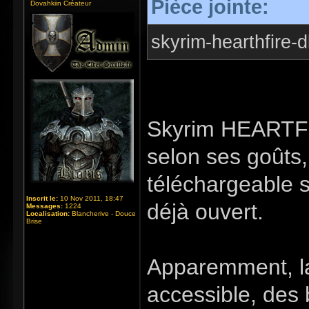
Pièce jointe:
Dovahkiin Créateur
skyrim-hearthfire-d
Skyrim HEARTFI
selon ses goûts,
téléchargeable s
Inscrit le:
10 Nov 2011, 18:47
déjà ouvert.
Messages:
1224
Localisation:
Blancherive - Douce
Brise
Apparemment, la
accessible, des 