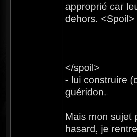
approprié car leu
dehors. <Spoil>
animal de compagn
des fleurs ou aut
d'où son utilité
</spoil>
- lui construire (
guéridon.
Mais mon sujet pr
hasard, je rent