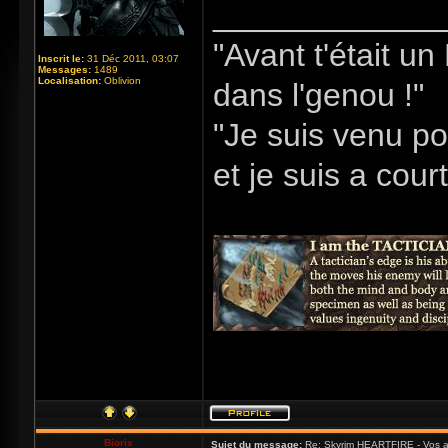
_____________
"Avant t'était u
Inscrit le:
31 Déc 2011, 03:07
Messages:
1489
Localisation:
Oblivion
dans l'genou !"
"Je suis venu po
et je suis a cour
Bioris
Sujet du message:
Re: Skyrim HEARTFIRE - Vos a