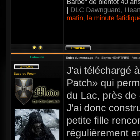
Barbe" de bientôt 40 an
|
DLC Dawnguard, Heart
matin, la minute fatidiqu
Ealowinn
Sujet du message:
Re: Skyrim HEARTFIRE - Vos a
J'ai téléchargé 
Sage du Forum
Patch» qui perm
du Lac, près de
J'ai donc constr
petite fille ren
régulièrement en