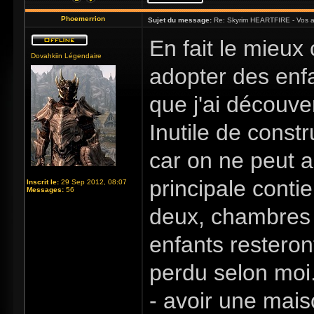
Phoemerrion
Sujet du message:
Re: Skyrim HEARTFIRE - Vos a
En fait le mieux
Dovahkiin Légendaire
adopter des enfa
que j'ai découv
Inutile de const
car on ne peut a
principale contie
Inscrit le:
29 Sep 2012, 08:07
Messages:
56
deux, chambres à
enfants restero
perdu selon moi.
- avoir une mais