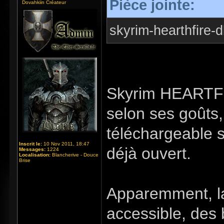
Pièce jointe:
Dovahkiin Créateur
skyrim-hearthfire-d
Skyrim HEARTFI
selon ses goûts,
téléchargeable s
Inscrit le:
10 Nov 2011, 18:47
déjà ouvert.
Messages:
1224
Localisation:
Blancherive - Douce
Brise
Apparemment, la
accessible, des 