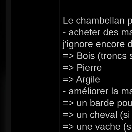
Le chambellan pe
- acheter des ma
j'ignore encore
=> Bois (troncs 
=> Pierre
=> Argile
- améliorer la ma
=> un barde pou
=> un cheval (si 
=> une vache (si