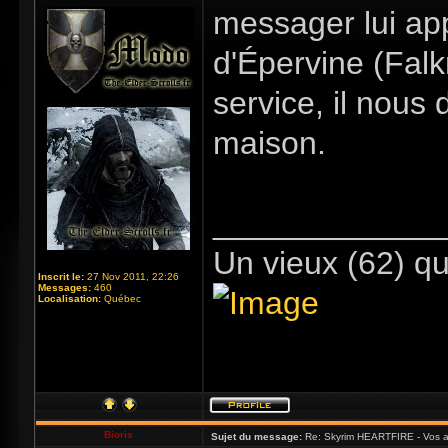
messager lui ap
d'Épervine (Fal
service, il nous
maison.
_____________
Un vieux (62) qu
Inscrit le:
27 Nov 2011, 22:26
Messages:
460
Localisation:
Québec
Bioris
Sujet du message:
Re: Skyrim HEARTFIRE - Vos a