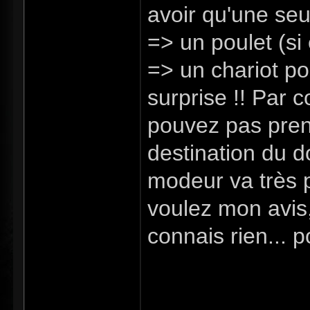
avoir qu'une seu
=> un poulet (si
=> un chariot pou
surprise !! Par c
pouvez pas prend
destination du 
modeur va très p
voulez mon avis,
connais rien... p
voyager vers pa
en plus des vill