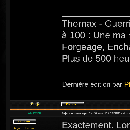
_____________
Thornax - Guerr
à 100 : Une mai
Forgeage, Encha
Plus de 500 heu
Dernière édition par
P
Ealowinn
Sujet du message:
Re: Skyrim HEARTFIRE - Vos a
Exactement. Lor
Sage du Forum