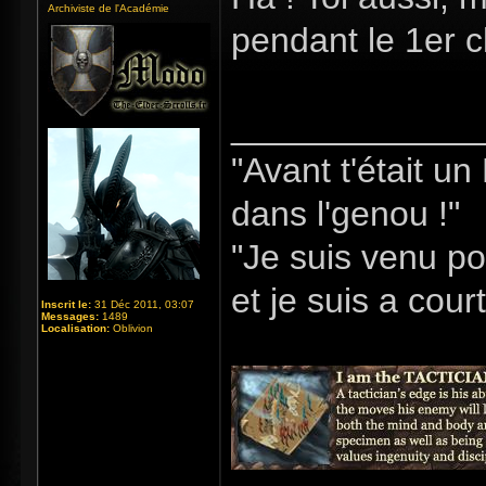
Archiviste de l'Académie
pendant le 1er 
_____________
"Avant t'était u
dans l'genou !"
"Je suis venu po
et je suis a cour
Inscrit le:
31 Déc 2011, 03:07
Messages:
1489
Localisation:
Oblivion