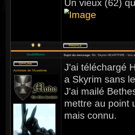
Un vieux (62) qu
SoulOfSorin
Sujet du message:
Re: Skyrim HEARTFIRE - Vos a
J'ai téléchargé H
Archiviste de l'Académie
a Skyrim sans l
J'ai mailé Bethe
mettre au point
mais connu.