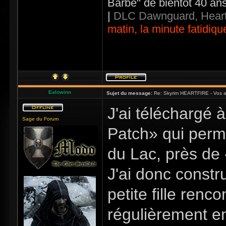
Barbe" de bientôt 40 an
|
DLC Dawnguard, Heart
matin, la minute fatidiqu
Ealowinn
Sujet du message:
Re: Skyrim HEARTFIRE - Vos a
J'ai téléchargé 
Sage du Forum
Patch» qui perm
du Lac, près de
J'ai donc constr
petite fille ren
régulièrement en