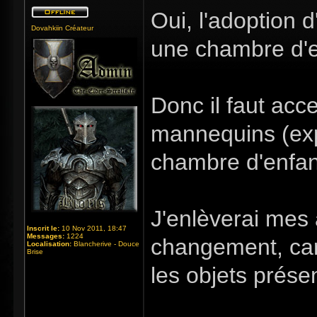
Oui, l'adoption d
Dovahkiin Créateur
une chambre d'en
Donc il faut acce
mannequins (exp
chambre d'enfan
J'enlèverai mes
Inscrit le:
10 Nov 2011, 18:47
Messages:
1224
changement, car
Localisation:
Blancherive - Douce
Brise
les objets présen