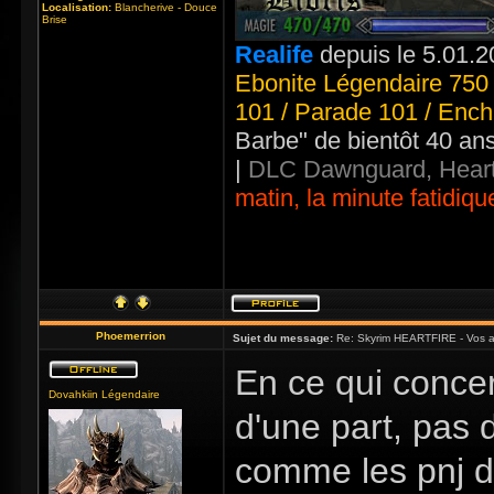
Localisation:
Blancherive - Douce
Brise
Realife
depuis le 5.01.2
Ebonite Légendaire 750 
101 / Parade 101 / Ench
Barbe" de bientôt 40 an
|
DLC Dawnguard, Heart
matin, la minute fatidiqu
Phoemerrion
Sujet du message:
Re: Skyrim HEARTFIRE - Vos a
En ce qui concer
Dovahkiin Légendaire
d'une part, pas 
comme les pnj de