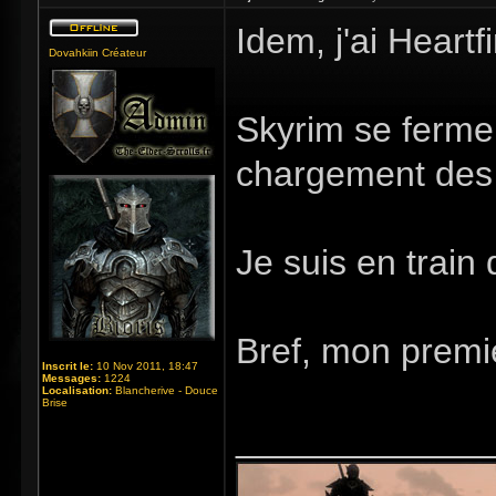
Idem, j'ai Heart
Dovahkiin Créateur
Skyrim se ferme 
chargement des 
Je suis en train 
Bref, mon premie
Inscrit le:
10 Nov 2011, 18:47
Messages:
1224
Localisation:
Blancherive - Douce
Brise
_____________