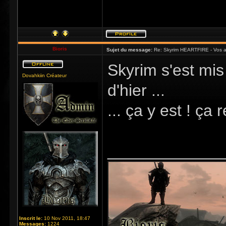
Bioris
Sujet du message:
Re: Skyrim HEARTFIRE - Vos a
Skyrim s'est mis
Dovahkiin Créateur
d'hier ...
... ça y est ! ça
_____________
Inscrit le:
10 Nov 2011, 18:47
Messages:
1224