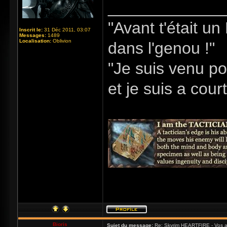
_____________
"Avant t'était u
Inscrit le:
31 Déc 2011, 03:07
Messages:
1489
Localisation:
Oblivion
dans l'genou !"
"Je suis venu po
et je suis a cour
Bioris
Sujet du message:
Re: Skyrim HEARTFIRE - Vos a