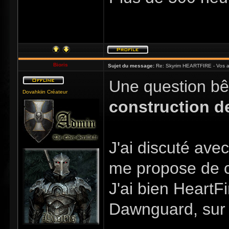
Bioris
Sujet du message:
Re: Skyrim HEARTFIRE - Vos a
Une question bê
Dovahkiin Créateur
construction d
J'ai discuté ave
me propose de 
J'ai bien HeartF
Dawnguard, sur 