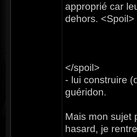
approprié car leu
dehors. <Spoil>
animal de compagn
des fleurs ou aut
d'où son utilité
</spoil>
- lui construire (
guéridon.
Mais mon sujet pr
hasard, je rent