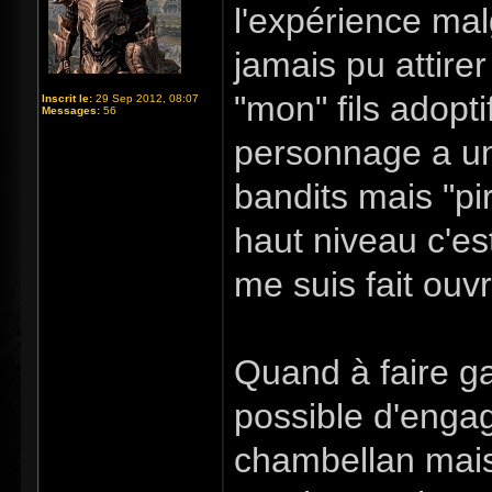
l'expérience mal
jamais pu attirer
"mon" fils adoptif
Inscrit le:
29 Sep 2012, 08:07
Messages:
56
personnage a un
bandits mais "pi
haut niveau c'es
me suis fait ouvr
Quand à faire gar
possible d'enga
chambellan mais 