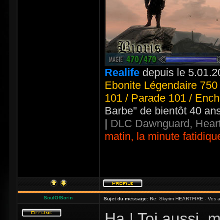
Realife
depuis le 5.01.2
Ebonite Légendaire 750 
101 / Parade 101 / Ench
Barbe" de bientôt 40 an
|
DLC Dawnguard, Heart
matin, la minute fatidiqu
SoulOfSorin
Sujet du message:
Re: Skyrim HEARTFIRE - Vos a
Ha ! Toi aussi, 