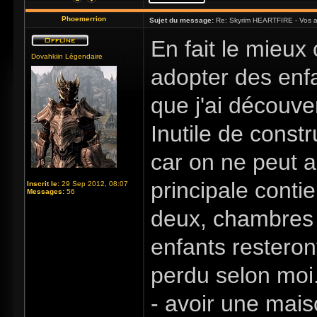
Phoemerrion
Sujet du message:
Re: Skyrim HEARTFIRE - Vos a
En fait le mieux
Dovahkiin Légendaire
adopter des enfa
que j'ai découv
Inutile de const
car on ne peut a
principale contie
Inscrit le:
29 Sep 2012, 08:07
Messages:
56
deux, chambres à
enfants restero
perdu selon moi.
- avoir une mais