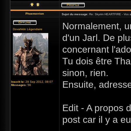
Phoemerrion
Sujet du message:
Re: Skyrim HEARTFIRE - Vos a
Normalement, un
Dovahkiin Légendaire
d'un Jarl. De pl
concernant l'ado
Tu dois être Tha
sinon, rien.
Ensuite, adresse
Inscrit le:
29 Sep 2012, 08:07
Messages:
56
Edit - A propos
post car il y a 