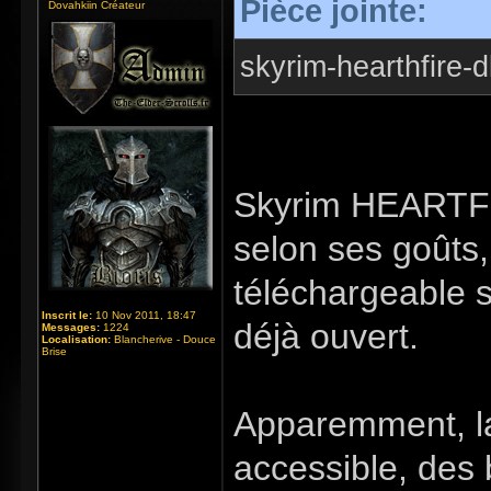
Pièce jointe:
Dovahkiin Créateur
skyrim-hearthfire-d
Skyrim HEARTFI
selon ses goûts,
téléchargeable s
Inscrit le:
10 Nov 2011, 18:47
déjà ouvert.
Messages:
1224
Localisation:
Blancherive - Douce
Brise
Apparemment, la
accessible, des 