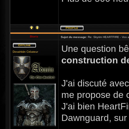
Bioris
Sujet du message:
Re: Skyrim HEARTFIRE - Vos a
Une question bê
Dovahkiin Créateur
construction d
J'ai discuté ave
me propose de 
J'ai bien HeartF
Dawnguard, sur 