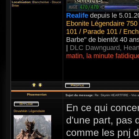
Localisation:
Blancherive - Douce
Brise
Realife
depuis le 5.01.2
Ebonite Légendaire 750 
101 / Parade 101 / Ench
Barbe" de bientôt 40 an
|
DLC Dawnguard, Heart
matin, la minute fatidiqu
Phoemerrion
Sujet du message:
Re: Skyrim HEARTFIRE - Vos a
En ce qui concer
Dovahkiin Légendaire
d'une part, pas 
comme les pnj de