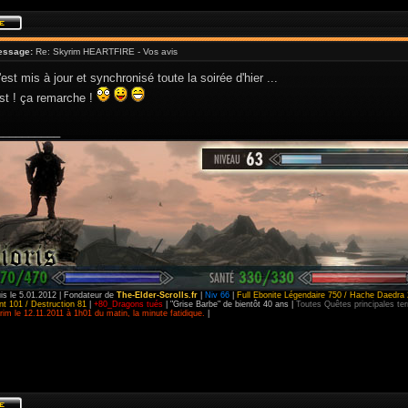
essage:
Re: Skyrim HEARTFIRE - Vos avis
est mis à jour et synchronisé toute la soirée d'hier ...
est ! ça remarche !
__________
is le 5.01.2012 | Fondateur de
The-Elder-Scrolls.fr
|
Niv 66
|
Full Ebonite Légendaire 750 / Hache Daedra 
t 101 / Destruction 81
|
+80_Dragons tués
| "Grise Barbe" de bientôt 40 ans |
Toutes Quêtes principales t
im le 12.11.2011 à 1h01 du matin, la minute fatidique.
|