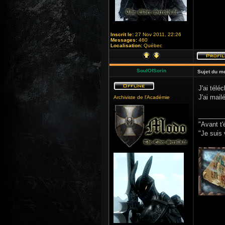
Inscrit le:
27 Nov 2011, 22:26
Messages:
460
Localisation:
Québec
SoulOfSorin
Sujet du m
J'ai télé
J'ai mail
Archiviste de l'Académie
_______
"Avant t'
"Je suis 