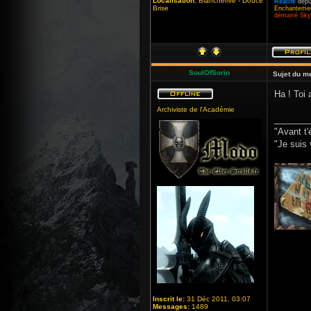
Localisation:
Blancherive - Douce
Realife
depu
Brise
Enchantemen
démarré Skyr
SoulOfSorin
Sujet du m
Ha ! Toi 
Archiviste de l'Académie
_______
"Avant t'
"Je suis 
Inscrit le:
31 Déc 2011, 03:07
Messages:
1489