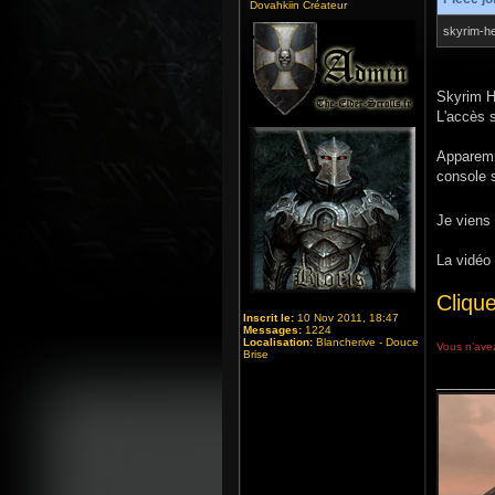
Dovahkiin Créateur
skyrim-he
Skyrim H
L'accès s
Apparemm
console 
Je viens 
La vidéo o
Clique
Inscrit le:
10 Nov 2011, 18:47
Messages:
1224
Localisation:
Blancherive - Douce
Vous n’avez
Brise
_______