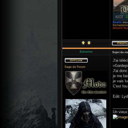
Realife
depu
Enchantemen
démarré Skyr
Ealowinn
Sujet du m
J'ai télé
«Gardepi
Sage du Forum
J'ai donc
je me fai
je vais 
C'est fou
Edit: Lyd
_______
Un vieux 