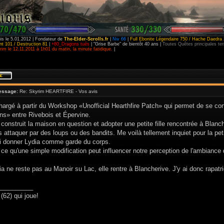
is le 5.01.2012 | Fondateur de
The-Elder-Scrolls.fr
|
Niv 66
|
Full Ebonite Légendaire 750 / Hache Daedra 
t 101 / Destruction 81
|
+80_Dragons tués
| "Grise Barbe" de bientôt 40 ans |
Toutes Quêtes principales t
im le 12.11.2011 à 1h01 du matin, la minute fatidique.
|
essage:
Re: Skyrim HEARTFIRE - Vos avis
chargé à partir du Workshop «Unofficial Hearthfire Patch» qui permet de se co
ns» entre Rivebois et Épervine.
 construit la maison en question et adopter une petite fille rencontrée à Bla
s attaquer par des loups ou des bandits. Me voilà tellement inquiet pour la pet
lui donner Lydia comme garde du corps.
 ce qu'une simple modification peut influencer notre perception de l'ambiance 
ia ne reste pas au Manoir su Lac, elle rentre à Blancherive. J'y ai donc rapatrié
__________
(62) qui joue!