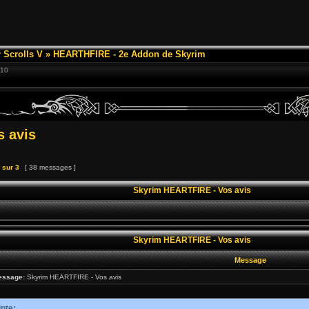
 Scrolls V
»
HEARTHFIRE - 2e Addon de Skyrim
:10
 avis
sur
3
[ 38 messages ]
Skyrim HEARTFIRE - Vos avis
Skyrim HEARTFIRE - Vos avis
Message
essage:
Skyrim HEARTFIRE - Vos avis
inte: