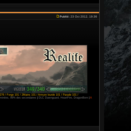
Publié:
23 Oct 2012, 19:36
276 / Forge 101 / 2Mains 101 / Armure lourde 101 / Parade 101 /
erminées, 99% des secondaires
|
DLC Dawnguard, HeartFire, DragonBorn
|
A