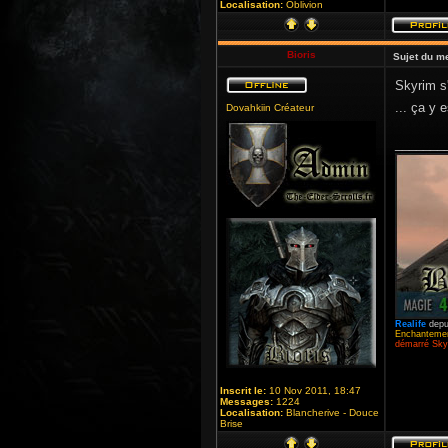
Localisation:
Oblivion
Bioris
Sujet du m
Skyrim s'
... ça y 
Dovahkiin Créateur
_______
Realife
depu
Enchantemen
démarré Skyr
Inscrit le:
10 Nov 2011, 18:47
Messages:
1224
Localisation:
Blancherive - Douce
Brise