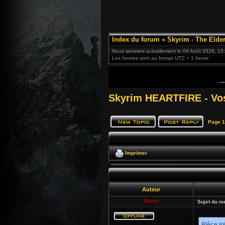
Index du forum
»
Skyrim - The Elder
Nous sommes actuellement le 09 Août 2026, 15
Les heures sont au format UTC + 1 heure
Skyrim HEARTFIRE - Vos
Page
1
Imprimer
Auteur
Bioris
Sujet du m
Pièce jo