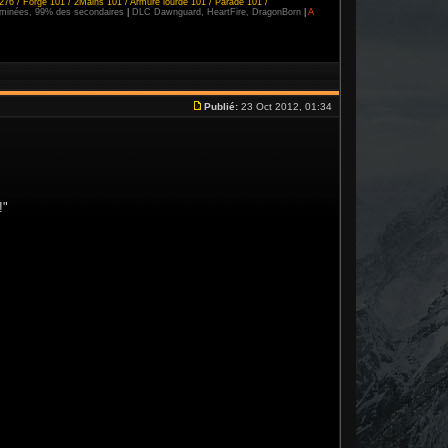
276 / Forge 101 / 2Mains 101 / Armure lourde 101 / Parade 101 /
erminées, 99% des secondaires
|
DLC Dawnguard, HeartFire, DragonBorn
|
A
Publié:
23 Oct 2012, 01:34
!"