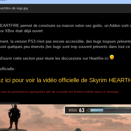
arthfire-dlc-logo.jpg
EARTFIRE permet de construire sa maison selon ses goûts, un Addon sorti c
ur XBox était déjà ouvert.
ent, la version PS3 n'est pas encore accessible, des bugs toujours présen
sont quelques peu énervés (les bugs sont trop souvent présents dans tout ce 
d'ouvrir cette section pour réunir les discussions sur Heartfire ici
fficielle :
z ici pour voir la vidéo officielle de Skyrim HEART
 pas les permissions appropriées afin de consulter les fichiers insérés dans ce message.
__________