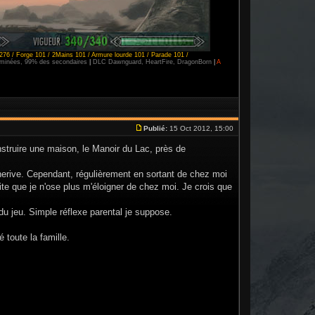
276 / Forge 101 / 2Mains 101 / Armure lourde 101 / Parade 101 /
erminées, 99% des secondaires
|
DLC Dawnguard, HeartFire, DragonBorn
|
A
Publié:
15 Oct 2012, 15:00
nstruire une maison, le Manoir du Lac, près de
ncherive. Cependant, régulièrement en sortant de chez moi
ite que je n'ose plus m'éloigner de chez moi. Je crois que
du jeu. Simple réflexe parental je suppose.
 toute la famille.