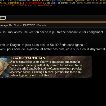
is le 5.01.2012 | Fondateur de
The-Elder-Scrolls.fr
|
Niv 66
|
Full Ebonite Légendaire 750 / Hache Daedra 
t 101 / Destruction 81
|
+80_Dragons tués
| "Grise Barbe" de bientôt 40 ans |
Toutes Quêtes principales t
im le 12.11.2011 à 1h01 du matin, la minute fatidique.
|
essage:
Re: Skyrim HEARTFIRE - Vos avis
aussi, moi après une verif du cache le jeu freeze pendant le 1er chargement.
__________
était un Dragon, et puis tu as pris un SoulOfSorin dans l'genou !"
venu pour boire de l'hydromel et botter des culs, et je suis a court d'hydromel 