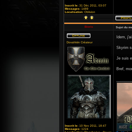
Inscrit le:
31 Déc 2011, 03:07
Messages:
1489
Localisation:
Oblivion
Bioris
Sujet du m
Idem, j'a
Dovahkiin Créateur
Skyrim s
Je suis e
Bref, mon
_______
Inscrit le:
10 Nov 2011, 18:47
Messages:
1224