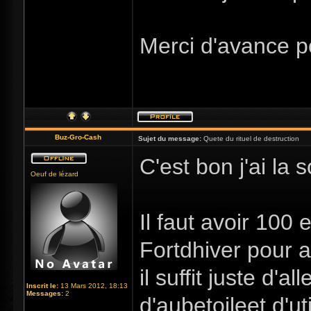
Merci d'avance p
Buz-Gro-Cash
Sujet du message:
Quete du rituel de destruction
C'est bon j'ai la s
Oeuf de lézard
Il faut avoir 100 
Fortdhiver pour 
il suffit juste d'a
Inscrit le:
13 Mars 2012, 18:13
Messages:
2
d'aubetoileet d'ut