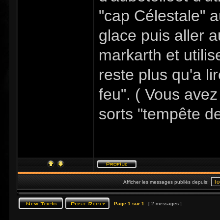
"cap Célestale" au
glace puis aller 
markarth et utilise
reste plus qu'a li
feu". ( Vous avez 
sorts "tempête de
Afficher les messages publiés depuis:
Page
1
sur
1
[ 2 messages ]