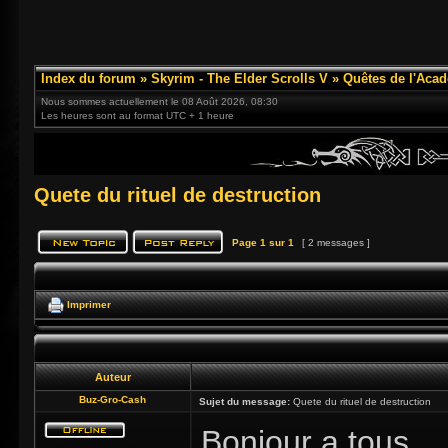
Index du forum
»
Skyrim - The Elder Scrolls V
»
Quêtes de l'Acad
Nous sommes actuellement le 08 Août 2026, 08:30
Les heures sont au format UTC + 1 heure
Quete du rituel de destruction
Page
1
sur
1
[ 2 messages ]
Imprimer
Auteur
Buz-Gro-Cash
Sujet du message:
Quete du rituel de destruction
Bonjour a tous.