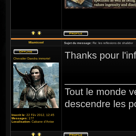
Miamicool
Sujet du message:
Re: les reflexions de shalidor
Thanks pour l'inf
Chevalier Daedra immortel
_____________
Tout le monde v
descendre les p
Inscrit le:
22 Fév 2012, 12:45
Messages:
177
Localisation:
Cabane d'Anise