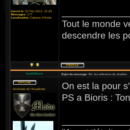
_____________
Inscrit le:
22 Fév 2012, 12:45
Messages:
177
Localisation:
Cabane d'Anise
Tout le monde v
descendre les p
SoulOfSorin
Sujet du message:
Re: les reflexions de shalidor
On est la pour s'
Archiviste de l'Académie
PS a Bioris : Ton
_____________