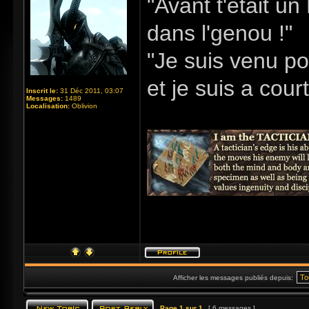
"Avant t'était u
dans l'genou !"
"Je suis venu po
et je suis a cour
Inscrit le:
31 Déc 2011, 03:07
Messages:
1489
Localisation:
Oblivion
Afficher les messages publiés depuis:
Page
1
sur
1
[ 6 messages ]