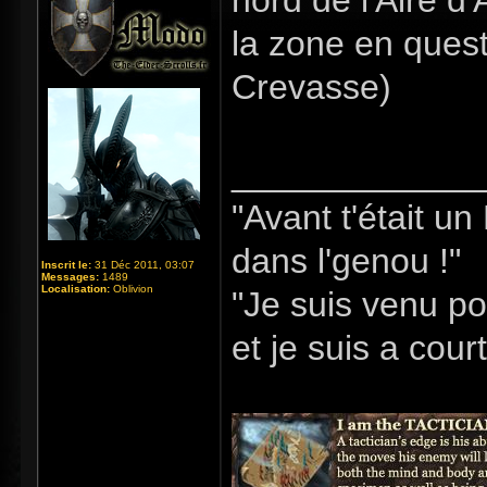
nord de l'Aire d
la zone en quest
Crevasse)
_____________
"Avant t'était u
dans l'genou !"
Inscrit le:
31 Déc 2011, 03:07
Messages:
1489
Localisation:
Oblivion
"Je suis venu po
et je suis a cour