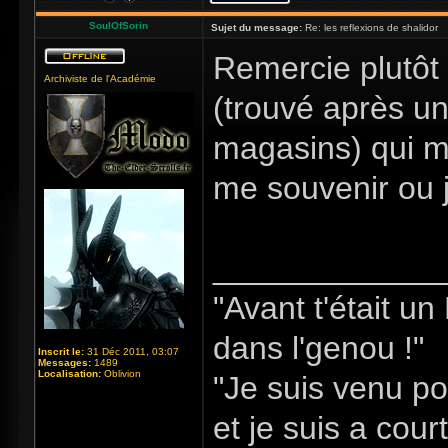
SoulOfSorin
Sujet du message:
Re: les reflexions de shalidor
Remercie plutôt 
Archiviste de l'Académie
(trouvé après un
magasins) qui m’
me souvenir ou j'
_____________
"Avant t'était u
dans l'genou !"
Inscrit le:
31 Déc 2011, 03:07
Messages:
1489
Localisation:
Oblivion
"Je suis venu po
et je suis a cour