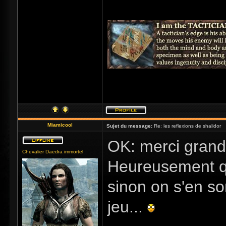
Miamicool
Sujet du message:
Re: les reflexions de shalidor
OK: merci grand 
Chevalier Daedra immortel
Heureusement qu
sinon on s'en sor
jeu...