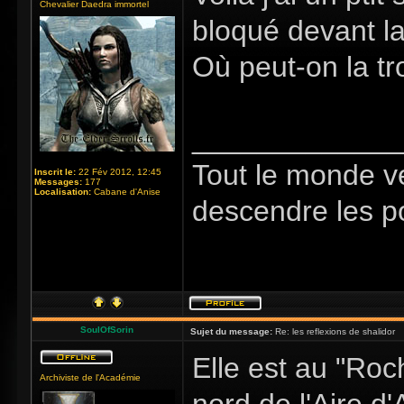
Chevalier Daedra immortel
bloqué devant la 
Où peut-on la tr
_____________
Tout le monde v
Inscrit le:
22 Fév 2012, 12:45
Messages:
177
Localisation:
Cabane d'Anise
descendre les p
SoulOfSorin
Sujet du message:
Re: les reflexions de shalidor
Elle est au "Roc
Archiviste de l'Académie