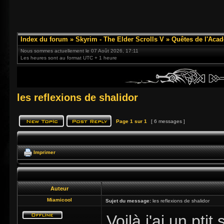
Index du forum
»
Skyrim - The Elder Scrolls V
»
Quêtes de l'Acad
Nous sommes actuellement le 07 Août 2026, 17:11
Les heures sont au format UTC + 1 heure
les reflexions de shalidor
Page
1
sur
1
[ 6 messages ]
Imprimer
Auteur
Miamicool
Sujet du message:
les reflexions de shalidor
Voilà j'ai un ptit