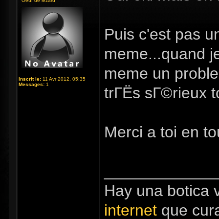
Oeuf de lézard
Puis c'est pas u
meme...quand je 
meme un problem
Inscrit le:
11 Avr 2012, 05:35
Messages:
1
trГЁs sГ©rieux t
Merci a toi en to
_____________
Hay una botica v
internet
que cura