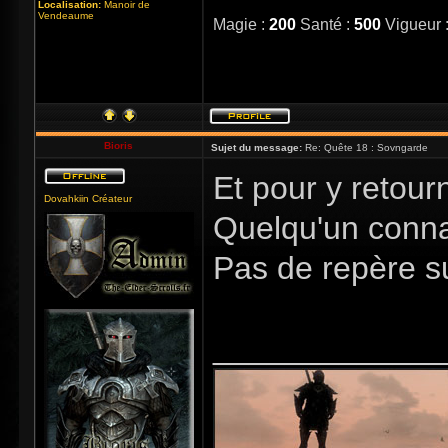
Localisation:
Manoir de
Vendeaume
Magie :
200
Santé :
500
Vigueur 
Bioris
Sujet du message:
Re: Quête 18 : Sovngarde
Et pour y retour
Dovahkiin Créateur
Quelqu'un conna
Pas de repère sur
_____________