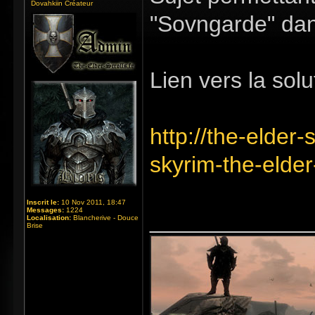
Dovahkiin Créateur
"Sovngarde" dan
Lien vers la solut
http://the-elder-
skyrim-the-elde
Inscrit le:
10 Nov 2011, 18:47
Messages:
1224
_____________
Localisation:
Blancherive - Douce
Brise