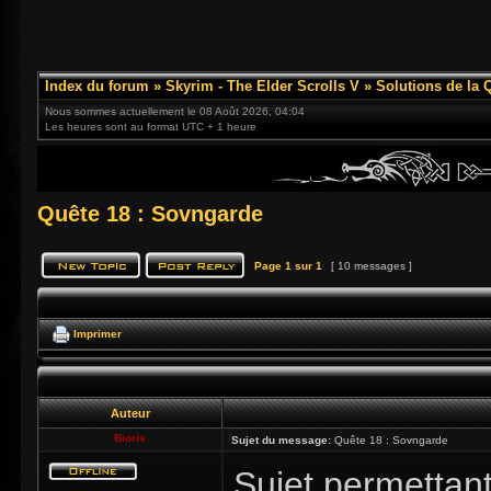
Index du forum
»
Skyrim - The Elder Scrolls V
»
Solutions de la 
Nous sommes actuellement le 08 Août 2026, 04:04
Les heures sont au format UTC + 1 heure
Quête 18 : Sovngarde
Page
1
sur
1
[ 10 messages ]
Imprimer
Auteur
Bioris
Sujet du message:
Quête 18 : Sovngarde
Sujet permettant