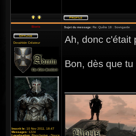
Bioris
Sujet du message:
Re: Quête 18 : Sovngarde
Ah, donc c'était
Dovahkiin Créateur
Bon, dès que tu 
_____________
Inscrit le:
10 Nov 2011, 18:47
Messages:
1224
Localisation:
Blancherive - Douce