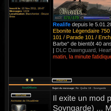
Inscrit le:
10 Nov 2011, 18:47
Messages:
1224
Localisation:
Blancherive - Douce
Brise
Realife
depuis le 5.01.2
Ebonite Légendaire 750 
101 / Parade 101 / Ench
Barbe" de bientôt 40 an
|
DLC Dawnguard, Heart
matin, la minute fatidiqu
SoulOfSorin
Sujet du message:
Re: Quête 18 : Sovngarde
Il exite un mod 
Archiviste de l'Académie
Sovngarde) ... Ma