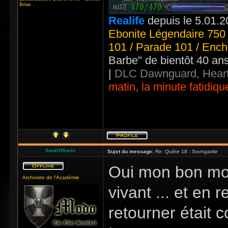
Brise
Realife
depuis le 5.01.2
Ebonite Légendaire 750 
101 / Parade 101 / Ench
Barbe" de bientôt 40 an
|
DLC Dawnguard, Heart
matin, la minute fatidiqu
SoulOfSorin
Sujet du message:
Re: Quête 18 : Sovngarde
Oui mon bon mons
Archiviste de l'Académie
vivant ... et en r
retourner était 