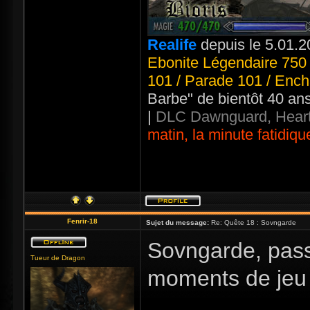
Realife
depuis le 5.01.2
Ebonite Légendaire 750 
101 / Parade 101 / Ench
Barbe" de bientôt 40 an
|
DLC Dawnguard, Heart
matin, la minute fatidiqu
Fenrir-18
Sujet du message:
Re: Quête 18 : Sovngarde
Sovngarde, pass
Tueur de Dragon
moments de jeu 