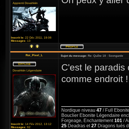
On peux y aller
Apprenti Dovahkiin
Inscrit le:
22 Déc 2011, 19:06
Messages:
13
Roi_Pixel_L
Sujet du message:
Re: Quête 18 : Sovngarde
C'est le paradis
Dovahkiin Légendaire
comme endroit 
_____________
Nordique niveau
47
/ Full Eboni
Bouclier Ebonite Légendaire en
Forgeage, Enchantement
101
/ 
Inscrit le:
14 Fév 2012, 13:12
25
Deadras et
27
Dragons tués 
Messages:
62