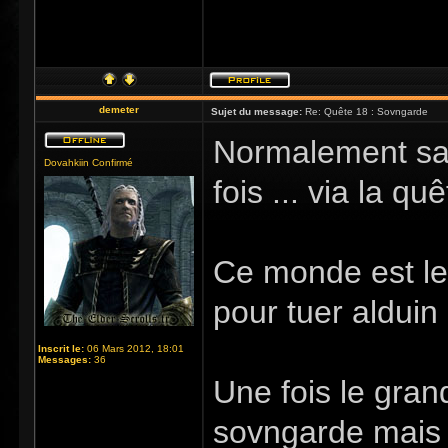
demeter
Sujet du message:
Re: Quête 18 : Sovngarde
Normalement sans
Dovahkiin Confirmé
fois ... via la qu
Ce monde est le
pour tuer alduin
Inscrit le:
06 Mars 2012, 18:01
Messages:
36
Une fois le gra
sovngarde mais i