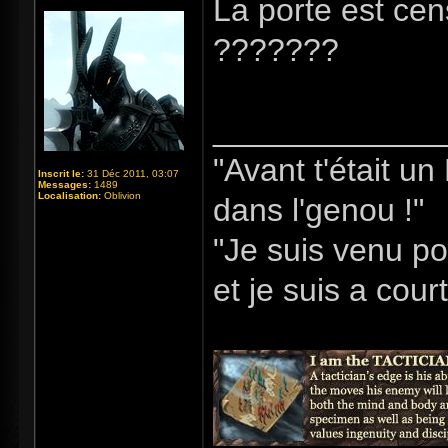
La porte est cen
???????
_____________
"Avant t'était u
Inscrit le:
31 Déc 2011, 03:07
Messages:
1489
Localisation:
Oblivion
dans l'genou !"
"Je suis venu po
et je suis a cour