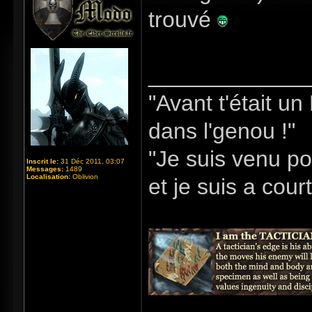
trouvé
_____________
"Avant t'était u
dans l'genou !"
"Je suis venu po
Inscrit le:
31 Déc 2011, 03:07
Messages:
1489
Localisation:
Oblivion
et je suis a cour