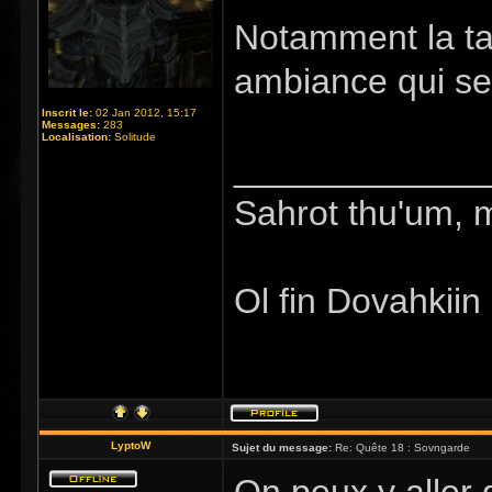
Notamment la tab
ambiance qui se
Inscrit le:
02 Jan 2012, 15:17
Messages:
283
Localisation:
Solitude
_____________
Sahrot thu'um, 
Ol fin Dovahkiin
LyptoW
Sujet du message:
Re: Quête 18 : Sovngarde