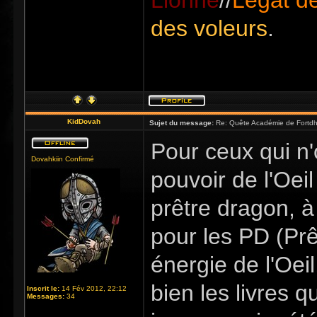
Lionne
//
Légat de
des voleurs
.
KidDovah
Sujet du message:
Re: Quête Académie de Fortdhi
Pour ceux qui n
Dovahkiin Confirmé
pouvoir de l'Oeil
prêtre dragon, à
pour les PD (Prê
énergie de l'Oeil,
bien les livres q
Inscrit le:
14 Fév 2012, 22:12
Messages:
34