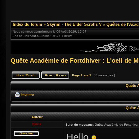
Index du forum
»
Skyrim - The Elder Scrolls V
»
Quêtes de l'Acad
Nous sommes actuellement le 09 Août 2026, 15:54
Les heures sont au format UTC + 1 heure
Quête Académie de Fortdhiver : L'oeil de 
Page
1
sur
1
[ 8 messages ]
Quête A
Imprimer
Quête A
Auteur
Bioris
Sujet du message:
Quête Académie de Fortdhiver 
Hello