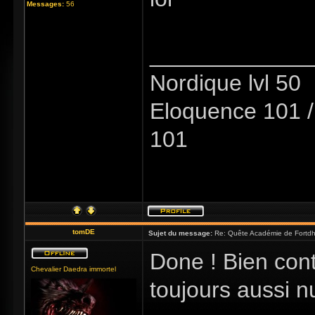
Messages:
56
_____________
Nordique lvl 50
Eloquence 101 / 
101
tomDE
Sujet du message:
Re: Quête Académie de Fortdhi
Done ! Bien conte
Chevalier Daedra immortel
toujours aussi 