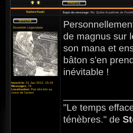
SailorxYuuki
Sujet du message:
Re: Quête Académie de Fortdhi
Personnellement, 
Dovahkiin Légendaire
de magnus sur l
son mana et ensu
bâton s'en prend
inévitable !
Inscrit le:
01 Jan 2012, 15:19
Messages:
79
Localisation:
Pas très loin au
_____________
coeur de l'action
"Le temps efface 
ténèbres." de
St