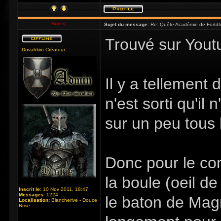
Bioris
Sujet du message:
Re: Quête Académie de Fortdhi
Trouvé sur Yout
Dovahkiin Créateur
Il y a tellement
n'est sorti qu'il
sur un peu tous 
Donc pour le com
la boule (oeil de
Inscrit le:
10 Nov 2011, 18:47
Messages:
1224
le baton de Magn
Localisation:
Blancherive - Douce
Brise