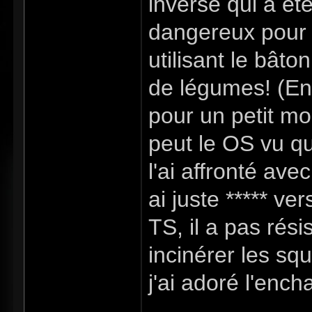
inverse qui a été
dangereux pour ê
utilisant le bâton
de légumes! (En 
pour un petit mo
peut le OS vu qu'
l'ai affronté av
ai juste ***** ver
TS, il a pas rési
incinérer les squ
j'ai adoré l'enc