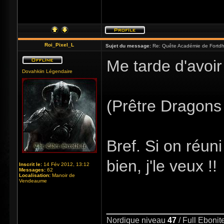
Roi_Pixel_L
Sujet du message:
Re: Quête Académie de Fortdhi
Me tarde d'avoir
Dovahkiin Légendaire
(Prêtre Dragons 
Bref. Si on réuni
bien, j'le veux !!
Inscrit le:
14 Fév 2012, 13:12
Messages:
62
Localisation:
Manoir de
Vendeaume
_____________
Nordique niveau
47
/ Full Eboni