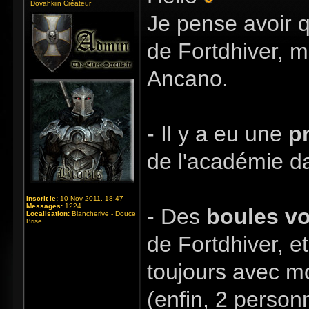
Dovahkiin Créateur
Je pense avoir q
de Fortdhiver, m
Ancano.
- Il y a eu une
p
de l'académie da
Inscrit le:
10 Nov 2011, 18:47
Messages:
1224
- Des
boules v
Localisation:
Blancherive - Douce
Brise
de Fortdhiver, et
toujours avec mo
(enfin, 2 personn