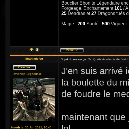
Bouclier Ebonite Légendaire en
Forgeage, Enchantement
101
/ 
25
Deadras et
27
Dragons tués 
Magie :
200
Santé :
500
Vigueur 
ibrahimlefou
Sujet du message:
Re: Quête Académie de Fortdhi
J'en suis arrivé 
Dovahkiin Légendaire
la boulette du mi
de foudre le mec
maintenant que j
lol
Inscrit le:
30 Jan 2012, 10:45