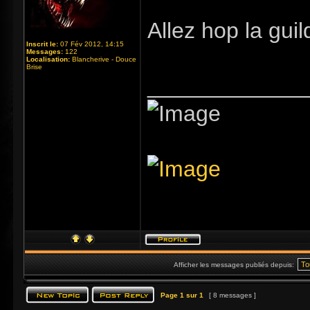
Allez hop la guil
Inscrit le:
07 Fév 2012, 14:15
Messages:
122
Localisation:
Blancherive - Douce
Brise
_____________
Afficher les messages publiés depuis:
Page
1
sur
1
[ 8 messages ]