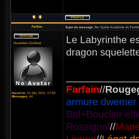
Farfain
Sujet du message:
Re: Quête Académie de Fortdhi
Le Labyrinthe es
Dovahkiin Confirmé
dragon squelette
_____________
Farfain
//
Rouge
Inscrit le:
21 Déc 2011, 17:54
Messages:
44
armure dwemer 
Bal+Bouclier el
Rossignol
//
Marié