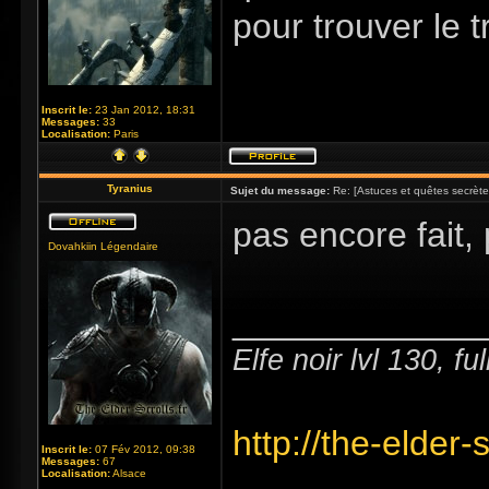
pour trouver le t
Inscrit le:
23 Jan 2012, 18:31
Messages:
33
Localisation:
Paris
Tyranius
Sujet du message:
Re: [Astuces et quêtes secrète
pas encore fait,
Dovahkiin Légendaire
_____________
Elfe noir lvl 130, f
http://the-elder
Inscrit le:
07 Fév 2012, 09:38
Messages:
67
Localisation:
Alsace