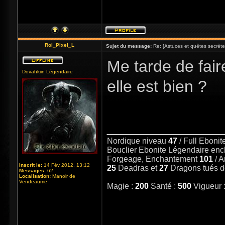
Roi_Pixel_L
Sujet du message:
Re: [Astuces et quêtes secrète
Me tarde de fai
Dovahkiin Légendaire
elle est bien ?
_____________
Nordique niveau
47
/ Full Eboni
Bouclier Ebonite Légendaire en
Forgeage, Enchantement
101
/ 
Inscrit le:
14 Fév 2012, 13:12
25
Deadras et
27
Dragons tués 
Messages:
62
Localisation:
Manoir de
Vendeaume
Magie :
200
Santé :
500
Vigueur 