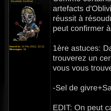
Dovahkiin Confirmé
artefacts d'Obli
réussit à résoud
peut confirmer à
1ère astuces: D
Inscrit le:
14 Fév 2012, 22:12
Messages:
34
trouverez un cer
vous vous trouve
-Sel de givre+S
EDIT: On peut c