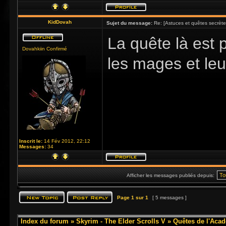
KidDovah
Sujet du message:
Re: [Astuces et quêtes secrète
La quête là est 
Dovahkiin Confirmé
les mages et leu
Inscrit le:
14 Fév 2012, 22:12
Messages:
34
Afficher les messages publiés depuis:
Page
1
sur
1
[ 5 messages ]
Index du forum
»
Skyrim - The Elder Scrolls V
»
Quêtes de l'Acad