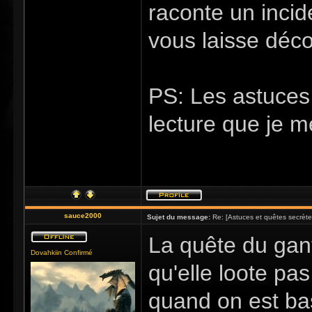
raconte un incid
vous laisse déco
PS: Les astuces 
lecture que je me
sauce2000
Sujet du message:
Re: [Astuces et quêtes secrète
La quête du gant
Dovahkiin Confirmé
qu'elle loote pa
quand on est bas