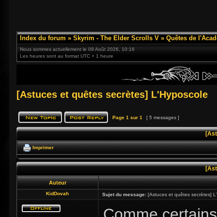
Index du forum
»
Skyrim - The Elder Scrolls V
»
Quêtes de l'Acad
Nous sommes actuellement le 09 Août 2026, 10:16
Les heures sont au format UTC + 1 heure
[Astuces et quêtes secrètes] L'Hyposcole
Page
1
sur
1
[ 5 messages ]
[As
Imprimer
[As
Auteur
KidDovah
Sujet du message:
[Astuces et quêtes secrètes] L
Comme certains o