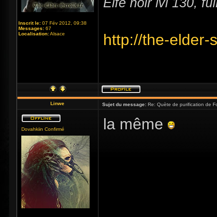
Elfe noir lvl 130, f
Inscrit le:
07 Fév 2012, 09:38
Messages:
67
Localisation:
Alsace
http://the-elder
Linwe
Sujet du message:
Re: Quète de purification de Fo
la même
Dovahkiin Confirmé