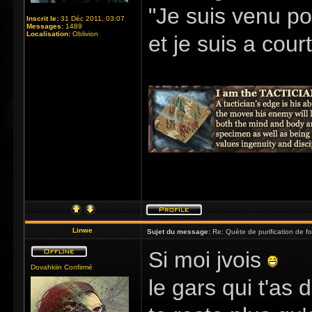
"Je suis venu po
Inscrit le:
31 Déc 2011, 03:07
Messages:
1489
Localisation:
Oblivion
et je suis a cour
Linwe
Sujet du message:
Re: Quète de purification de fo
Si moi jvois
Dovahkiin Confirmé
le gars qui t'as 