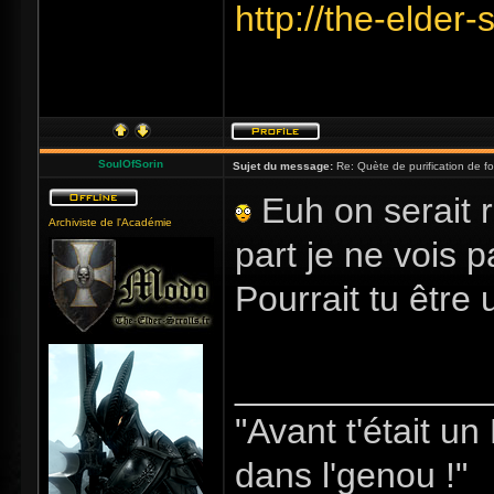
http://the-elder
SoulOfSorin
Sujet du message:
Re: Quète de purification de fo
Euh on serait r
Archiviste de l'Académie
part je ne vois 
Pourrait tu être u
_____________
"Avant t'était u
dans l'genou !"