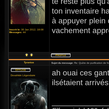
te reste plus qu'
ton inventaire ha
à appuyer plein d
vachement appro
Inscrit le:
30 Jan 2012, 18:08
Messages:
44
Tyranius
Sujet du message:
Re: Quète de purification de fo
ah ouai ces gan
Dovahkiin Légendaire
ilsétaient arrivé
_____________