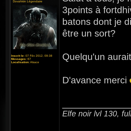
Dovahkiin Légendaire
3points à fortdhi
batons dont je d
être un sort?
Quelqu'un aurait
Inscrit le:
07 Fév 2012, 09:38
Messages:
67
Localisation:
Alsace
D'avance merci
_____________
Elfe noir lvl 130, f