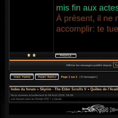
mis fin aux acte
À présent, il ne 
accomplir: te tue
Afficher les messages publiés depuis:
Page
1
sur
1
[ 8 messages ]
Index du forum
»
Skyrim - The Elder Scrolls V
»
Quêtes de l'Acad
Nous sommes actuellement le 08 Août 2026, 09:38
Les heures sont au format UTC + 1 heure