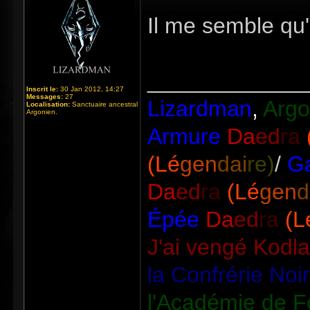
Il me semble qu'
_____________
Inscrit le:
30 Jan 2012, 14:27
Messages:
27
Lizardman
,
Argo
Localisation:
Sanctuaire ancestral
Argonien.
Armure
Da
ed
ra
(Lé
gen
dai
re)
/
Ga
Da
ed
ra
(Lé
gen
d
Épée
Da
ed
ra
(L
J'ai vengé Kodl
la Confrérie Noi
l'Académie de F