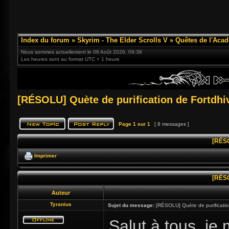
Index du forum
»
Skyrim - The Elder Scrolls V
»
Quêtes de l'Acad
Nous sommes actuellement le 08 Août 2026, 09:38
Les heures sont au format UTC + 1 heure
[RÉSOLU] Quète de purification de Fortdhi
Page
1
sur
1
[ 8 messages ]
[RÉSO
Imprimer
[RÉSO
Auteur
Tyranius
Sujet du message:
[RÉSOLU] Quète de purificatio
Salut à tous, je