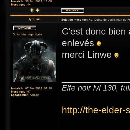
Inscrit le:
30 Jan 2012, 18:08
Messages:
44
Tyranius
Sujet du message:
Re: Quète de purification de Fo
C'est donc bien
Dovahkiin Légendaire
enlevés
merci Linwe
_____________
Elfe noir lvl 130, f
Inscrit le:
07 Fév 2012, 09:38
Messages:
67
Localisation:
Alsace
http://the-elder