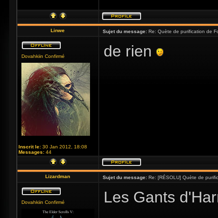
Linwe
Sujet du message:
Re: Quète de purification de Fo
de rien
Dovahkiin Confirmé
Inscrit le:
30 Jan 2012, 18:08
Messages:
44
Lizardman
Sujet du message:
Re: [RÉSOLU] Quète de purific
Les Gants d'Har
Dovahkiin Confirmé