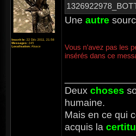
1326922978_BOT
Une
autre
sour
Inscrit le:
22 Déc 2011, 21:58
Messages:
245
Vous n’avez pas les pe
Localisation:
Alsace
insérés dans ce mess
_____________
Deux
choses
so
humaine.
Mais en ce qui 
acquis la
certit