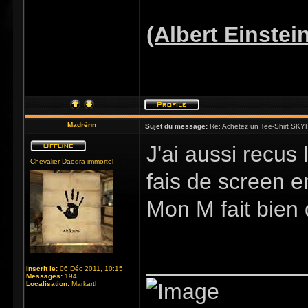
(Albert Einstei
Madrënn
Sujet du message:
Re: Achetez un Tee-Shirt SKYR
J'ai aussi recus 
Chevalier Daedra immortel
fais de screen en
Mon M fait bien d
_____________
Inscrit le:
06 Déc 2011, 10:15
Messages:
194
Localisation:
Markarth