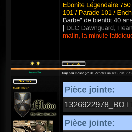
Ebonite Légendaire 750 
101 / Parade 101 / Ench
Barbe" de bientôt 40 an
|
DLC Dawnguard, Heart
matin, la minute fatidiqu
Aranelle
Sujet du message:
Re: Achetez un Tee-Shirt SKYR
Pièce jointe:
Modérateur
1326922978_BOT
Pièce jointe: