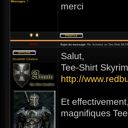
Messages:
1
merci
Bioris
Sujet du message:
Re: Achetez un Tee-Shirt SKYR
Salut,
Dovahkiin Créateur
Tee-Shirt Skyrim 
http://www.redb
Et effectivement
magnifiques Tee-