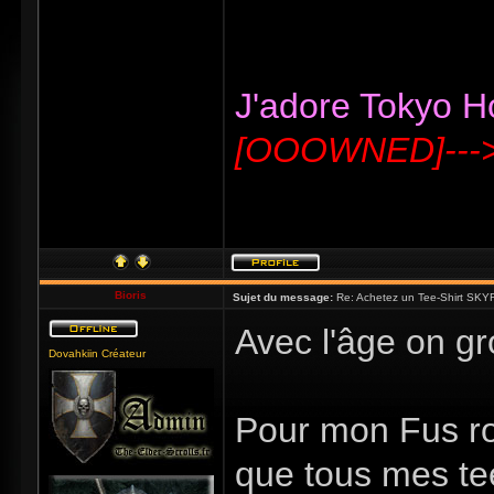
J'adore Tokyo Hot
[OOOWNED]---
Bioris
Sujet du message:
Re: Achetez un Tee-Shirt SKYR
Avec l'âge on g
Dovahkiin Créateur
Pour mon Fus ro
que tous mes te