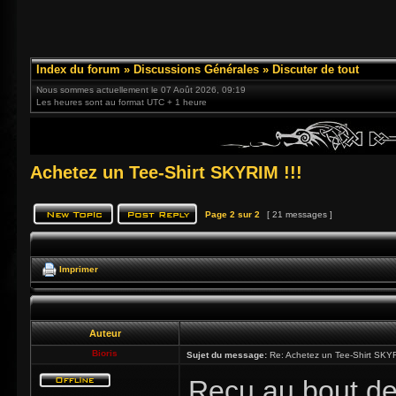
Index du forum
»
Discussions Générales
»
Discuter de tout
Nous sommes actuellement le 07 Août 2026, 09:19
Les heures sont au format UTC + 1 heure
Achetez un Tee-Shirt SKYRIM !!!
Page
2
sur
2
[ 21 messages ]
Imprimer
Auteur
Bioris
Sujet du message:
Re: Achetez un Tee-Shirt SKYR
Reçu au bout de 