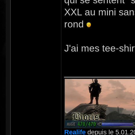
qui se sentent "s
XXL au mini sans
rond
J'ai mes tee-shir
_____________
Realife
depuis le 5.01.2