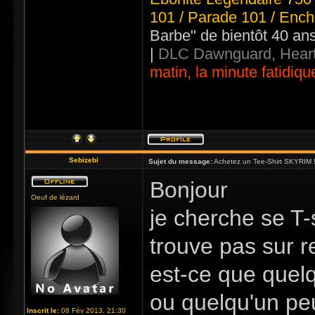
101 / Parade 101 / Ench
Barbe" de bientôt 40 an
|
DLC Dawnguard, Heart
matin, la minute fatidiqu
Sebizebi
Sujet du message:
Achetez un Tee-Shirt SKYRIM !
Bonjour
Oeuf de lézard
je cherche se T-
trouve pas sur 
est-ce que quelq
ou quelqu'un pe
Inscrit le:
08 Fév 2013, 21:30