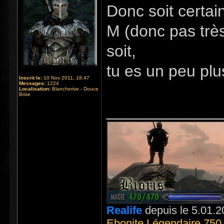
Donc soit certain
M (donc pas très
soit,
tu es un peu pl
Inscrit le:
10 Nov 2011, 18:47
Messages:
1224
Localisation:
Blancherive - Douce
Brise
_____________
Realife
depuis le 5.01.2
Ebonite Légendaire 750 