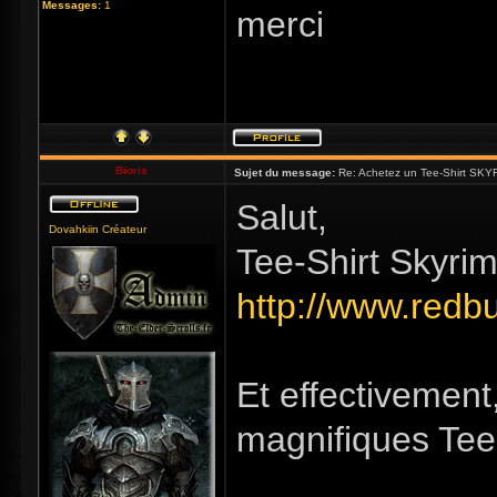
Messages:
1
merci
Bioris
Sujet du message:
Re: Achetez un Tee-Shirt SKYR
Salut,
Dovahkiin Créateur
Tee-Shirt Skyrim 
http://www.redb
Et effectivement
magnifiques Tee-