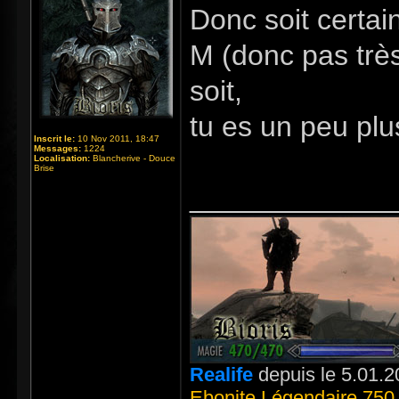
Donc soit certain
M (donc pas très
soit,
tu es un peu pl
Inscrit le:
10 Nov 2011, 18:47
Messages:
1224
Localisation:
Blancherive - Douce
Brise
_____________
Realife
depuis le 5.01.2
Ebonite Légendaire 750 