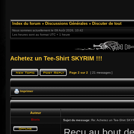
Index du forum
»
Discussions Générales
»
Discuter de tout
Nous sommes actuellement le 09 Août 2026, 10:42
Les heures sont au format UTC + 1 heure
Achetez un Tee-Shirt SKYRIM !!!
Page
2
sur
2
[ 21 messages ]
Imprimer
Auteur
Bioris
Sujet du message:
Re: Achetez un Tee-Shirt SKYR
Reçu au bout de 