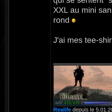
qui se sentent "s
XXL au mini sans
rond
J'ai mes tee-shir
_____________
Realife
depuis le 5.01.2