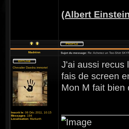
(Albert Einstei
Madrënn
Sujet du message:
Re: Achetez un Tee-Shirt SKYR
J'ai aussi recus 
Chevalier Daedra immortel
fais de screen en
Mon M fait bien d
_____________
Inscrit le:
06 Déc 2011, 10:15
Messages:
194
Localisation:
Markarth