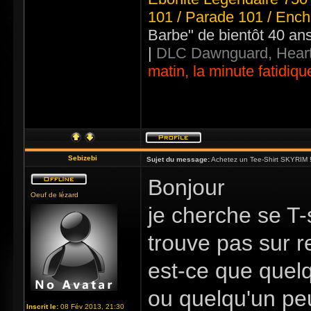
101 / Parade 101 / Ench
Barbe" de bientôt 40 an
|
DLC Dawnguard, Heart
matin, la minute fatidiqu
Sebizebi
Sujet du message:
Achetez un Tee-Shirt SKYRIM !
Bonjour
Oeuf de lézard
je cherche se T-
trouve pas sur 
est-ce que quelq
ou quelqu'un pe
Inscrit le:
08 Fév 2013, 21:30