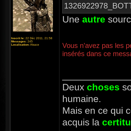
1326922978_BOT
Une
autre
sour
Inscrit le:
22 Déc 2011, 21:58
Messages:
245
Vous n’avez pas les pe
Localisation:
Alsace
insérés dans ce mess
_____________
Deux
choses
so
humaine.
Mais en ce qui 
acquis la
certit