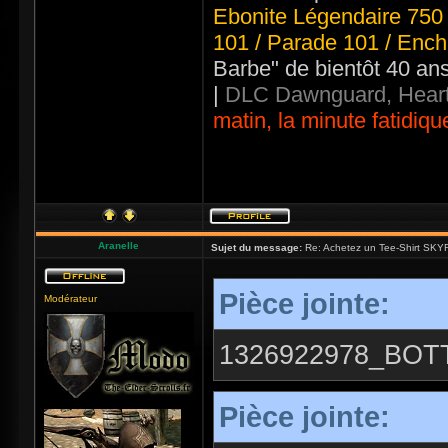
Ebonite Légendaire 750 
101 / Parade 101 / Ench
Barbe" de bientôt 40 an
|
DLC Dawnguard, Heart
matin, la minute fatidiqu
Aranelle
Sujet du message:
Re: Achetez un Tee-Shirt SKYR
Pièce jointe:
Modérateur
1326922978_BOT
Pièce jointe: