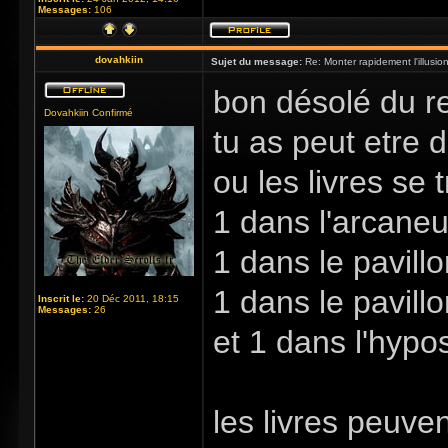
Messages:
106
dovahkiin
Sujet du message:
Re: Monter rapidement l'illusio
bon désolé du re
Dovahkiin Confirmé
tu as peut etre d
ou les livres se 
1 dans l'arcane
1 dans le pavill
1 dans le pavill
Inscrit le:
20 Déc 2011, 18:15
Messages:
26
et 1 dans l'hypo
les livres peuve