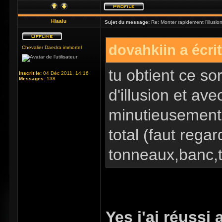
Hlaalu
Sujet du message:
Re: Monter rapidement l'illusio
dovahkiin a écrit
Chevalier Daedra immortel
tu obtient ce sor
Inscrit le:
04 Déc 2011, 14:16
Messages:
138
d'illusion et ave
minutieusement 
total (faut regar
tonneaux,banc,ta
Yes j'ai réussi 