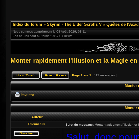
Index du forum
»
Skyrim - The Elder Scrolls V
»
Quêtes de l'Acad
Nous sommes actuellement le 08 Août 2026, 03:11
Les heures sont au format UTC + 1 heure
Monter rapidement l'illusion et la Magie en
Page
1
sur
1
[ 12 messages ]
Monter r
Imprimer
Monter r
Auteur
Etienne520
Sujet du message:
Monter rapidement l'illusion et
Salut, donc pou