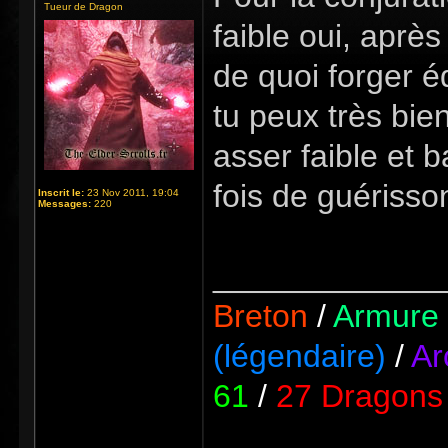
Tueur de Dragon
faible oui, aprè
de quoi forger 
tu peux très bie
asser faible et b
fois de guérisso
Inscrit le:
23 Nov 2011, 19:04
Messages:
220
_____________
Breton
/
Armure 
(légendaire)
/
Ar
61
/
27 Dragons 