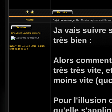
Hlaalu
Sujet du message:
Re: Monter rapidement l'illusio
Ja vais suivre s
Chevalier Daedra immortel
très bien :
Inscrit le:
04 Déc 2011, 14:16
Messages:
138
Alors comment m
très très vite, 
moins vite (quo
Pour l'illusion
qu'elle s'appli