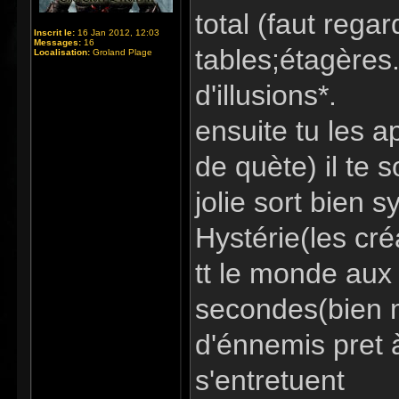
total (faut rega
Inscrit le:
16 Jan 2012, 12:03
Messages:
16
tables;étagères.
Localisation:
Groland Plage
d'illusions*.
ensuite tu les a
de quète) il te s
jolie sort bien 
Hystérie(les cré
tt le monde aux
secondes(bien m
d'énnemis pret à
s'entretuent