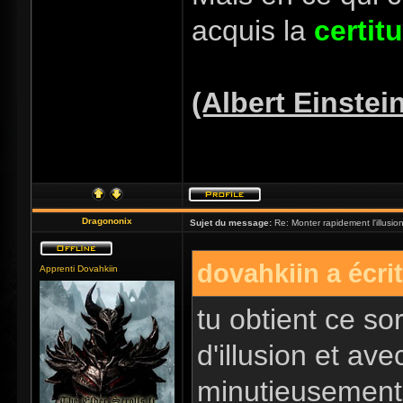
acquis la
certit
(Albert Einstei
Dragononix
Sujet du message:
Re: Monter rapidement l'illusio
dovahkiin a écrit
Apprenti Dovahkiin
tu obtient ce sor
d'illusion et ave
minutieusement 