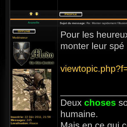
Aranelle
Sujet du message:
Re: Monter rapidement l'illusio
Pour les heureu
Modérateur
monter leur spé
viewtopic.php?f
_____________
Deux
choses
so
humaine.
Inscrit le:
22 Déc 2011, 21:58
Messages:
245
Mais en ce qui 
Localisation:
Alsace