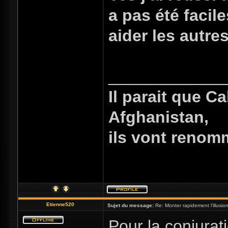
a pas été facil
aider les autre
_____________
Il parait que C
Afghanistan,
ils vont renom
Etienne520
Sujet du message:
Re: Monter rapidement l'illusio
Pour la conjurat