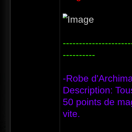
---------------------
----------
-Robe d'Archim
Description: Tou
50 points de ma
vite.