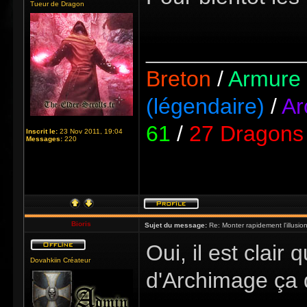
Tueur de Dragon
_____________
Breton
/
Armure 
(légendaire)
/
Ar
61
/
27 Dragons 
Inscrit le:
23 Nov 2011, 19:04
Messages:
220
Bioris
Sujet du message:
Re: Monter rapidement l'illusio
Oui, il est clai
Dovahkiin Créateur
d'Archimage ça 