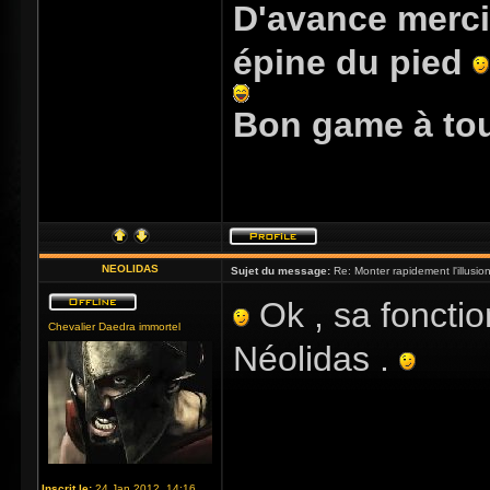
D'avance merci
épine du pied
Bon game à to
NEOLIDAS
Sujet du message:
Re: Monter rapidement l'illusio
Ok , sa fonctio
Chevalier Daedra immortel
Néolidas .
Inscrit le:
24 Jan 2012, 14:16