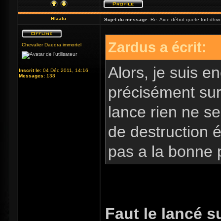
Hlaalu
Sujet du message:
Re: Aide début quete fort-dhiv
Zardus a écrit:
Chevalier Daedra immortel
Alors, je suis e
Inscrit le:
04 Déc 2011, 14:16
Messages:
138
précisément sur 
lance rien ne se
de destruction é
pas a la bonne
Faut le lancé s