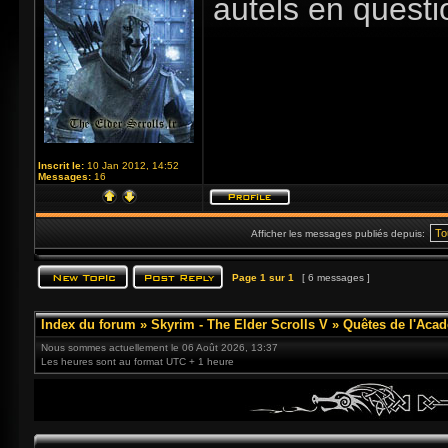
autels en questi
Inscrit le:
10 Jan 2012, 14:52
Messages:
16
Afficher les messages publiés depuis:
Page
1
sur
1
[ 6 messages ]
Index du forum
»
Skyrim - The Elder Scrolls V
»
Quêtes de l'Acad
Nous sommes actuellement le 06 Août 2026, 13:37
Les heures sont au format UTC + 1 heure