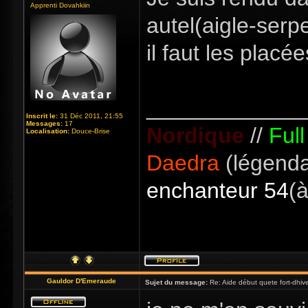
Apprenti Dovahkiin
autel(aigle-serp
il faut les placé
_____________
Inscrit le:
31 Déc 2011, 21:55
Messages:
17
Nordique
//
Ful
Localisation:
Douce-Brise
Daedra
(légenda
enchanteur 54
(à
Gauldor D'Emeraude
Sujet du message:
Re: Aide début quete fort-dhiv