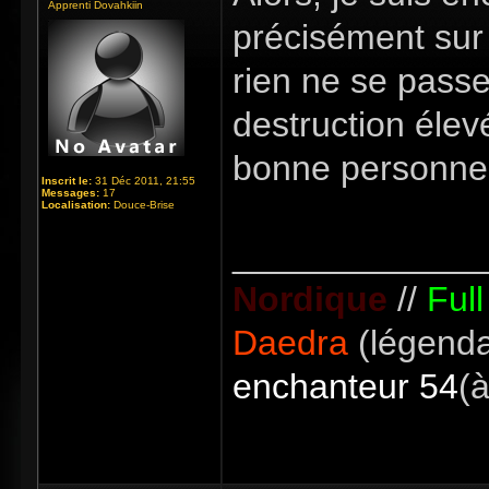
Apprenti Dovahkiin
précisément sur 
rien ne se passe
destruction élev
bonne personne
Inscrit le:
31 Déc 2011, 21:55
Messages:
17
Localisation:
Douce-Brise
_____________
Nordique
//
Ful
Daedra
(légenda
enchanteur 54
(à