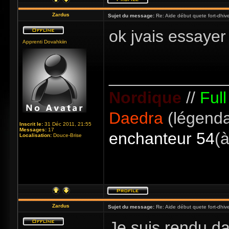
Zardus
Sujet du message:
Re: Aide début quete fort-dhiv
ok jvais essaye
Apprenti Dovahkiin
_____________
Nordique
//
Ful
Daedra
(légenda
Inscrit le:
31 Déc 2011, 21:55
Messages:
17
enchanteur 54
(à
Localisation:
Douce-Brise
Zardus
Sujet du message:
Re: Aide début quete fort-dhiv
Je suis rendu da