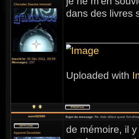
je ne m'en souvi
Chevalier Daedra immortel
dans des livres 
_____________
Inscrit le:
30 Déc 2011, 00:55
Messages:
157
Uploaded with
I
aurel42580
Sujet du message:
Re: Aide début quete fort-dhiv
de mémoire, il 
Apprenti Dovahkiin