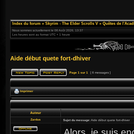
Index du forum
»
Skyrim - The Elder Scrolls V
»
Quêtes de l'Acad
Nous sommes actuellement le 06 Août 2026, 13:37
Les heures sont au format UTC + 1 heure
Aide début quete fort-dhiver
Page
1
sur
1
[ 6 messages ]
Imprimer
Auteur
Zardus
Sujet du message:
Aide début quete fort-dhiver
Alors, je suis e