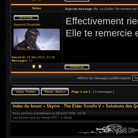
Nolan
Sujet du message:
Re: La Quête "Un moment de 
Effectivement rie
Apprenti Dovahkiin
Elle te remercie 
Inscrit le:
19 Mai 2013, 21:18
Messages:
17
Afficher les messages publiés depuis:
Page
1
sur
1
[ 3 messages ]
Index du forum
»
Skyrim - The Elder Scrolls V
»
Solutions des Q
Nous sommes actuellement le 08 Août 2026, 23:26
Les heures sont au format UTC + 1 heure