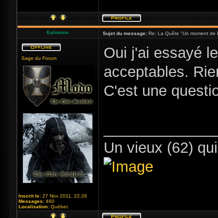
Ealowinn
Sujet du message:
Re: La Quête "Un moment de 
Oui j'ai essayé 
Sage du Forum
acceptables. Rien
C'est une questi
_____________
Un vieux (62) qui
Inscrit le:
27 Nov 2011, 22:26
Messages:
460
Localisation:
Québec