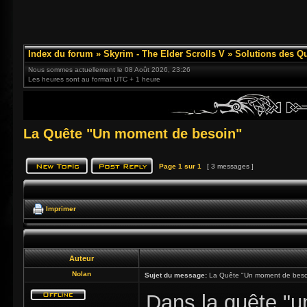
Index du forum
»
Skyrim - The Elder Scrolls V
»
Solutions des Q
Nous sommes actuellement le 08 Août 2026, 23:26
Les heures sont au format UTC + 1 heure
La Quête "Un moment de besoin"
Page
1
sur
1
[ 3 messages ]
Imprimer
Auteur
Nolan
Sujet du message:
La Quête "Un moment de beso
Dans la quête "u