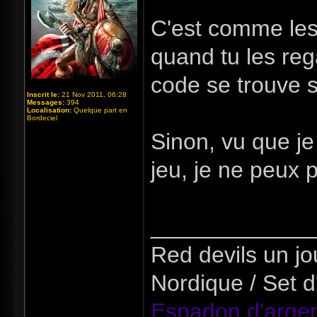
C'est comme les 
quand tu les re
code se trouve s
Inscrit le:
21 Nov 2011, 06:28
Messages:
394
Localisation:
Quelque part en
Bordeciel
Sinon, vu que je
jeu, je ne peux p
_____________
Red devils un jou
Nordique / Set d
Espadon d'argen