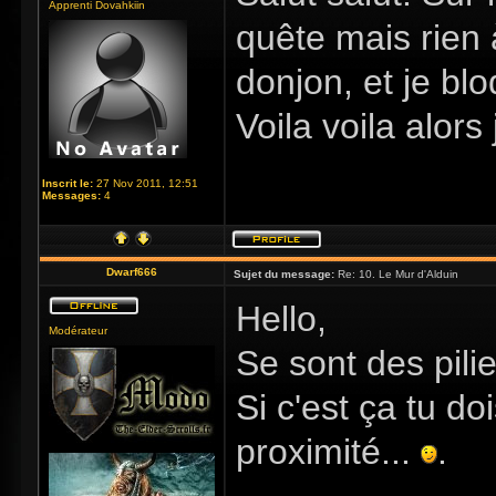
Apprenti Dovahkiin
quête mais rien 
donjon, et je bloq
Voila voila alors
Inscrit le:
27 Nov 2011, 12:51
Messages:
4
Dwarf666
Sujet du message:
Re: 10. Le Mur d'Alduin
Hello,
Modérateur
Se sont des pili
Si c'est ça tu do
proximité...
.