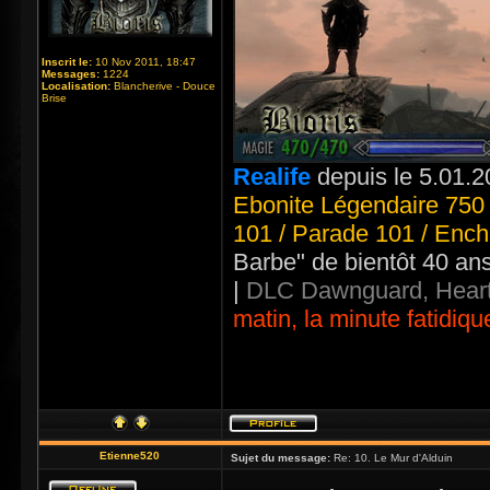
Inscrit le:
10 Nov 2011, 18:47
Messages:
1224
Localisation:
Blancherive - Douce
Brise
Realife
depuis le 5.01.2
Ebonite Légendaire 750 
101 / Parade 101 / Ench
Barbe" de bientôt 40 an
|
DLC Dawnguard, Heart
matin, la minute fatidiqu
Etienne520
Sujet du message:
Re: 10. Le Mur d'Alduin