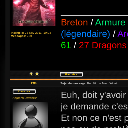
_____________
Breton
/
Armure 
(légendaire)
/
Ar
Inscrit le:
23 Nov 2011, 19:04
Messages:
220
61
/
27 Dragons 
Ptm
Sujet du message:
Re: 10. Le Mur d'Alduin
Euh, doit y'avoi
Apprenti Dovahkiin
je demande c'est
Et non ce n'est p