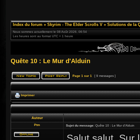
Index du forum
»
Skyrim - The Elder Scrolls V
»
Solutions de la 
Nous sommes actuellement le 08 Août 2026, 06:54
Les heures sont au format UTC + 1 heure
Quête 10 : Le Mur d'Alduin
Page
1
sur
1
[ 9 messages ]
Imprimer
Auteur
Ptm
Sujet du message:
Quête 10 : Le Mur d'Alduin
Salut salut. Sur 