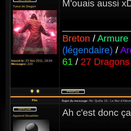
M'ouais aussi x
Tueur de Dragon
_____________
Breton
/
Armure 
(légendaire)
/
Ar
61
/
27 Dragons 
Inscrit le:
23 Nov 2011, 19:04
Messages:
220
Ptm
Sujet du message:
Re: Quête 10 : Le Mur d'Aldui
Ah c'est donc ça 
Apprenti Dovahkiin