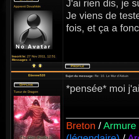
J'ai rien dis, j
Apprenti Dovahkiin
Je viens de teste
fois, et ça a fonc
Inscrit le:
27 Nov 2011, 12:51
Messages:
4
Etienne520
Sujet du message:
Re: 10. Le Mur d'Alduin
*pensée* moi j'ai
Tueur de Dragon
_____________
Breton
/
Armure 
(légendaire)
/
Ar