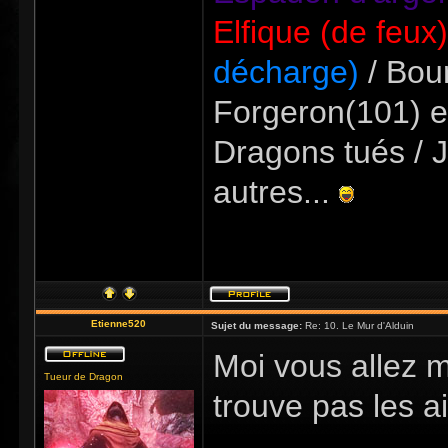
Elfique (de feux
décharge)
/ Bour
Forgeron(101) e
Dragons tués / J
autres...
Etienne520
Sujet du message:
Re: 10. Le Mur d'Alduin
Moi vous allez 
Tueur de Dragon
trouve pas les ai