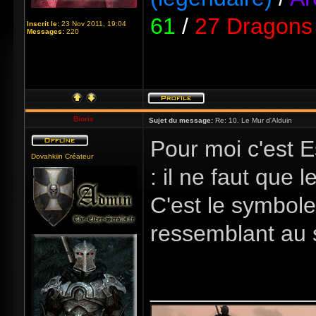
61
/
27 Dragons 
Inscrit le:
23 Nov 2011, 19:04
Messages:
220
Bioris
Sujet du message:
Re: 10. Le Mur d'Alduin
Pour moi c'est Es
Dovahkiin Créateur
: il ne faut que 
C'est le symbole
ressemblant au 
_____________