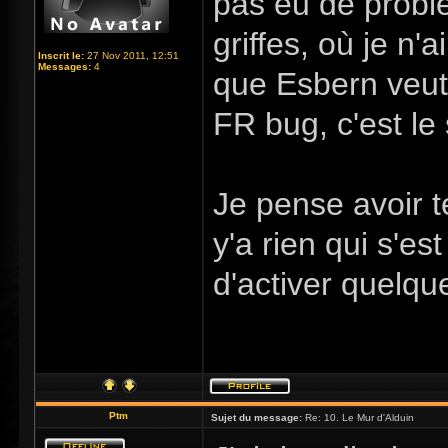
pas eu de problè
griffes, où je n
Inscrit le:
27 Nov 2011, 12:51
Messages:
4
que Esbern veut
FR bug, c'est le 
Je pense avoir t
y'a rien qui s'es
d'activer quelqu
Ptm
Sujet du message:
Re: 10. Le Mur d'Alduin