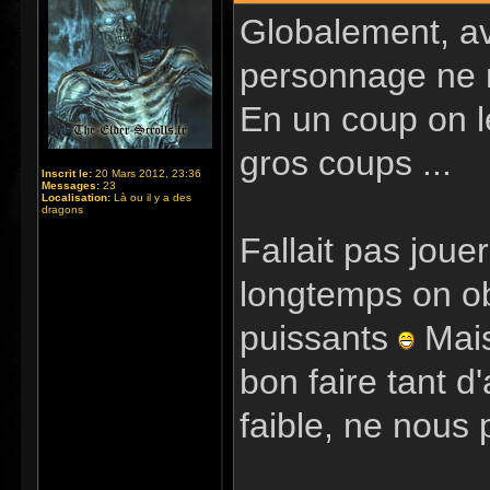
Globalement, a
personnage ne n
En un coup on le
gros coups ...
Inscrit le:
20 Mars 2012, 23:36
Messages:
23
Localisation:
Là ou il y a des
dragons
Fallait pas jou
longtemps on ob
puissants
Mais
bon faire tant d
faible, ne nous