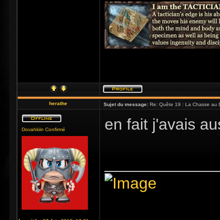
herathe
Sujet du message:
Re: Quête 19 : La Chasse au 
en fait j'avais a
Dovahkiin Confirmé
_____________