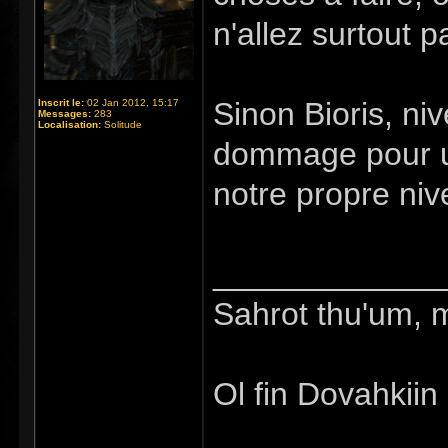
n'allez surtout pas
Sinon Bioris, niv
Inscrit le:
02 Jan 2012, 15:17
Messages:
283
Localisation:
Solitude
dommage pour un 
notre propre niv
_____________
Sahrot thu'um, 
Ol fin Dovahkiin