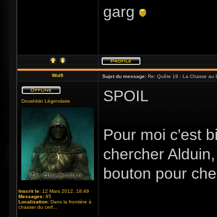
garg
Wolfi
Sujet du message:
Re: Quête 19 : La Chasse au 
SPOIL
Dovahkiin Légendaire
Pour moi c'est b
chercher Alduin,
bouton pour cher
Inscrit le:
12 Mars 2012, 18:49
Messages:
85
Localisation:
Dans la frontière à
_____________
chasser du cerf...