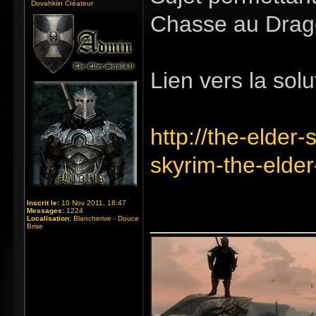
Dovahkiin Créateur
Chasse au Drago
Lien vers la solut
http://the-elder-
skyrim-the-elde
Inscrit le:
10 Nov 2011, 18:47
Messages:
1224
_____________
Localisation:
Blancherive - Douce
Brise