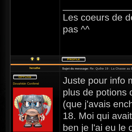
_____________
Les coeurs de d
pas ^^
herathe
Sujet du message:
Re: Quête 19 : La Chasse au 
Juste pour info m
Dovahkiin Confirmé
plus de potions
(que j'avais enc
18. Moi qui avait
ben je l'ai eu l