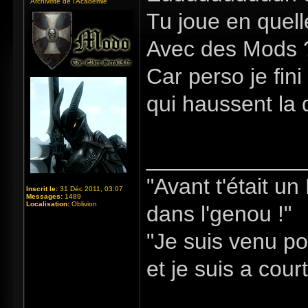
Archiviste de l'Académie
Tu joue en quelle
Avec des Mods 
Car perso je fin
qui haussent la di
_____________
"Avant t'était u
Inscrit le:
31 Déc 2011, 03:07
Messages:
1489
Localisation:
Oblivion
dans l'genou !"
"Je suis venu po
et je suis a cour