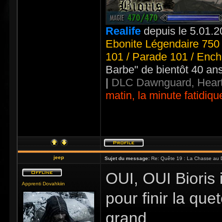
Realife
depuis le 5.01.2
Ebonite Légendaire 750 
101 / Parade 101 / Ench
Barbe" de bientôt 40 an
|
DLC Dawnguard, Heart
matin, la minute fatidiqu
jeep
Sujet du message:
Re: Quête 19 : La Chasse au 
OUI, OUI Bioris 
Apprenti Dovahkiin
pour finir la que
grand .