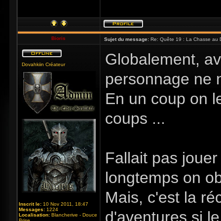
Bioris
Sujet du message:
Re: Quête 19 : La Chasse au 
Globalement, av
Dovahkiin Créateur
personnage ne n
En un coup on le
coups ...
Fallait pas joue
longtemps on ob
Mais, c'est la r
Inscrit le:
10 Nov 2011, 18:47
Messages:
1224
d'aventures si l
Localisation:
Blancherive - Douce
Brise