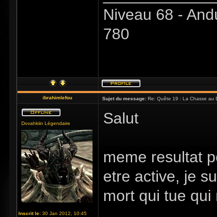
Niveau 68 - And
780
ibrahimlefou
Sujet du message:
Re: Quête 19 : La Chasse au 
Salut
Dovahkiin Légendaire
meme resultat po
etre active, je s
mort qui tue qui
Inscrit le:
30 Jan 2012, 10:45