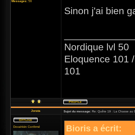
Messages:
56
Sinon j'ai bien ga
_____________
Nordique lvl 50
Eloquence 101 / 
101
Jorata
Sujet du message:
Re: Quête 19 : La Chasse au 
Bioris a écrit:
Dovahkiin Confirmé