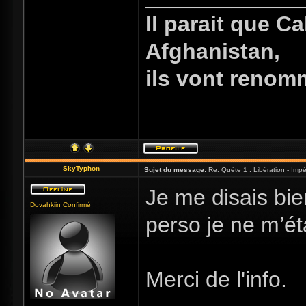
Il parait que C
Afghanistan,
ils vont renom
SkyTyphon
Sujet du message:
Re: Quête 1 : Libération - Impér
Je me disais bie
Dovahkiin Confirmé
perso je ne m’é
Merci de l'info.