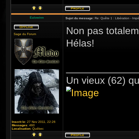
Ealowinn
Sujet du message:
Re: Quête 1 : Libération - Impér
Non pas totale
Sage du Forum
Hélas!
_____________
Un vieux (62) qu
Inscrit le:
27 Nov 2011, 22:26
Messages:
460
Localisation:
Québec