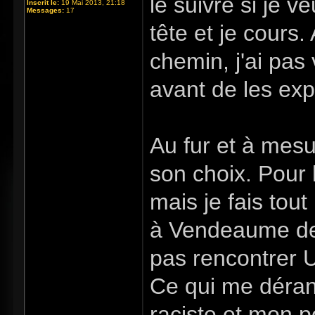
le suivre si je v
Inscrit le:
19 Mai 2013, 21:18
Messages:
17
tête et je cours.
chemin, j'ai pa
avant de les exp
Au fur et à mesu
son choix. Pour 
mais je fais tou
à Vendeaume deux
pas rencontrer U
Ce qui me dérange
raciste et mon p