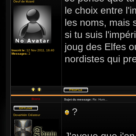
Oeuf de lézard
le choix entre l'
les noms, mais s
si tu suis l'impé
joug des Elfes ou
Inscrit le:
12 Nov 2011, 16:40
Messages:
2
nordistes qui pr
Bioris
Sujet du message:
Re: Hum...
?
Dovahkiin Créateur