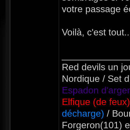
votre passage éc
Voilà, c'est tout
_____________
Red devils un jou
Nordique / Set d
Espadon d'argen
Elfique (de feux
décharge)
/ Bour
Forgeron(101) e