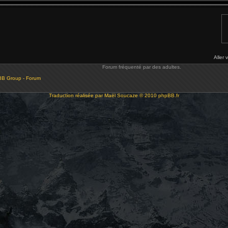
Aller 
Forum fréquenté par des adultes.
BB Group - Forum
Traduction réalisée par
Maël Soucaze
© 2010
phpBB.fr