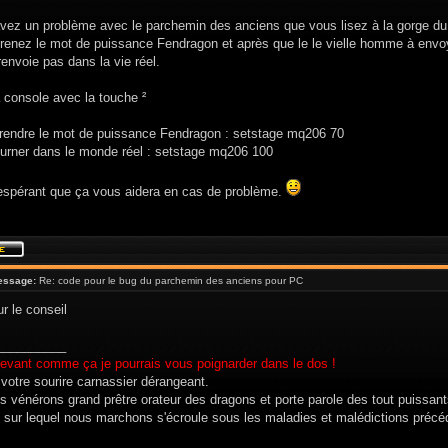
avez un problème avec le parchemin des anciens que vous lisez à la gorge du 
renez le mot de puissance Fendragon et après que le le vielle homme à envoy
envoie pas dans la vie réel.
 console avec la touche ²
rendre le mot de puissance Fendragon : setstage mq206 70
ourner dans le monde réel : setstage mq206 100
 espérant que ça vous aidera en cas de problème.
essage:
Re: code pour le bug du parchemin des anciens pour PC
r le conseil
__________
evant comme ça je pourrais vous poignarder dans le dos !
 votre sourire carnassier dérangeant.
s vénérons grand prêtre orateur des dragons et porte parole des tout puissan
 sur lequel nous marchons s'écroule sous les maladies et malédictions précé