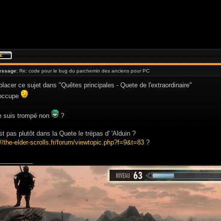
essage:
Re: code pour le bug du parchemin des anciens pour PC
éplacer ce sujet dans "Quêtes principales - Quete de l'extraordinaire"
 occupe
 suis trompé non
?
est pas plutôt dans la Quete le trépas d' 'Alduin ?
://the-elder-scrolls.fr/forum/viewtopic.php?f=9&t=83
?
__________