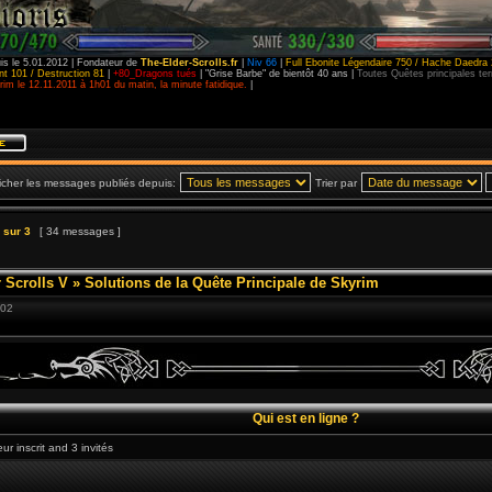
is le 5.01.2012 | Fondateur de
The-Elder-Scrolls.fr
|
Niv 66
|
Full Ebonite Légendaire 750 / Hache Daedra 
t 101 / Destruction 81
|
+80_Dragons tués
| "Grise Barbe" de bientôt 40 ans |
Toutes Quêtes principales t
im le 12.11.2011 à 1h01 du matin, la minute fatidique.
|
icher les messages publiés depuis:
Trier par
sur
3
[ 34 messages ]
 Scrolls V
»
Solutions de la Quête Principale de Skyrim
:02
Qui est en ligne ?
ur inscrit and 3 invités