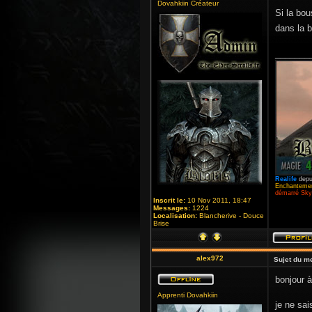
Dovahkiin Créateur
Si la bou
dans la b
_______
Realife
depu
Enchantemen
démarré Skyr
Inscrit le:
10 Nov 2011, 18:47
Messages:
1224
Localisation:
Blancherive - Douce
Brise
alex972
Sujet du m
bonjour à
Apprenti Dovahkiin
je ne sai