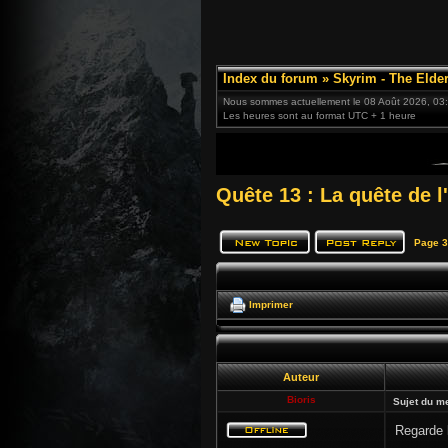
Index du forum
»
Skyrim - The Elder
Nous sommes actuellement le 08 Août 2026, 03
Les heures sont au format UTC + 1 heure
Quête 13 : La quête de l
Page
3
Imprimer
Auteur
Bioris
Sujet du m
Regarde 