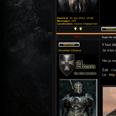
Inscrit le:
01 Jan 2012, 14:46
Messages:
225
Localisation:
manoir d'hjeljarchen
Bioris
Sujet du m
Il faut d
Je m'en
Dovahkiin Créateur
Hm je me
Édit : c'
Là :
http
_______