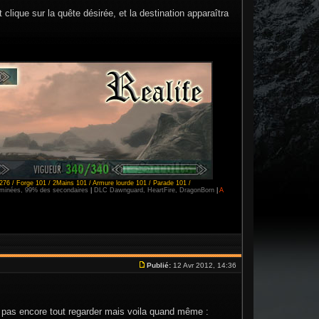
clique sur la quête désirée, et la destination apparaîtra
276 / Forge 101 / 2Mains 101 / Armure lourde 101 / Parade 101 /
erminées, 99% des secondaires
|
DLC Dawnguard, HeartFire, DragonBorn
|
A
Publié:
12 Avr 2012, 14:36
 ai pas encore tout regarder mais voila quand même :