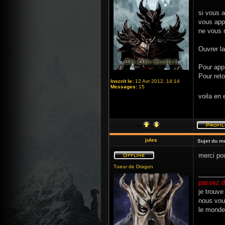
si vous 
vous app
ne vous r
Ouvrer la
Pour app
Pour ret
Inscrit le:
12 Avr 2012, 14:14
Messages:
15
voila en
jules
Sujet du m
merci pou
Tueur de Dragon
_______
passez d
je trouve
nous vou
le monde