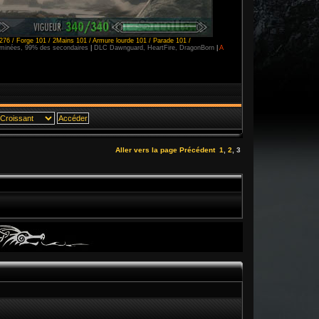
276 / Forge 101 / 2Mains 101 / Armure lourde 101 / Parade 101 /
erminées, 99% des secondaires
|
DLC Dawnguard, HeartFire, DragonBorn
|
A
Aller vers la page
Précédent
1
,
2
,
3