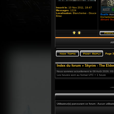
Inscrit le:
10 Nov 2011, 18:47
Messages:
1224
Localisation:
Blancherive - Douce
Realife
depu
Brise
Enchantemen
démarré Skyr
Aff
Page
3
Index du forum
»
Skyrim - The Elder
Nous sommes actuellement le 08 Août 2026, 03
Les heures sont au format UTC + 1 heure
Utilisateur(s) parcourant ce forum : Aucun utilisate