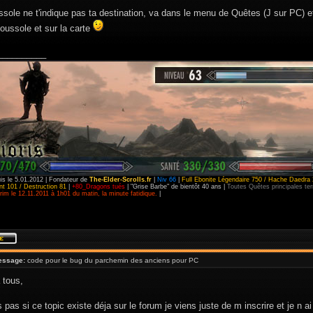
ssole ne t'indique pas ta destination, va dans le menu de Quêtes (J sur PC) et 
oussole et sur la carte
__________
is le 5.01.2012 | Fondateur de
The-Elder-Scrolls.fr
|
Niv 66
|
Full Ebonite Légendaire 750 / Hache Daedra 
t 101 / Destruction 81
|
+80_Dragons tués
| "Grise Barbe" de bientôt 40 ans |
Toutes Quêtes principales t
im le 12.11.2011 à 1h01 du matin, la minute fatidique.
|
essage:
code pour le bug du parchemin des anciens pour PC
 tous,
s pas si ce topic existe déja sur le forum je viens juste de m inscrire et je n