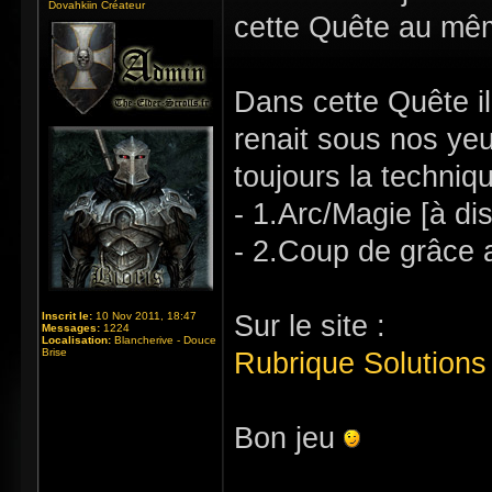
Dovahkiin Créateur
cette Quête au même
Dans cette Quête il
renait sous nos yeu
toujours la techniqu
- 1.Arc/Magie [à di
- 2.Coup de grâce 
Inscrit le:
10 Nov 2011, 18:47
Sur le site :
Messages:
1224
Localisation:
Blancherive - Douce
Brise
Rubrique Solution
Bon jeu