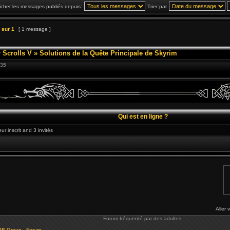
icher les messages publiés depuis:
Trier par
sur
1
[ 1 message ]
 Scrolls V
»
Solutions de la Quête Principale de Skyrim
:35
Qui est en ligne ?
ur inscrit and 3 invités
Aller 
Forum fréquenté par des adultes.
BB Group - Forum