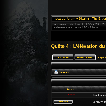
Index du forum
»
Skyrim - The Elder
Nous sommes actuellement le 07 Août 2026, 22
Les heures sont au format UTC + 1 heure
Quête 4 : L'élévation d
Page
1
Imprimer
Auteur
Bioris
Sujet du m
J'ouvre l