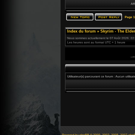
Aff
Page
1
Index du forum
»
Skyrim - The Elder
Nous sommes actuellement le 07 Août 2026, 22
Les heures sont au format UTC + 1 heure
Utilisateur(s) parcourant ce forum : Aucun utilisate
Powered by
phpBB
© 2000, 2002, 2005, 2007 php