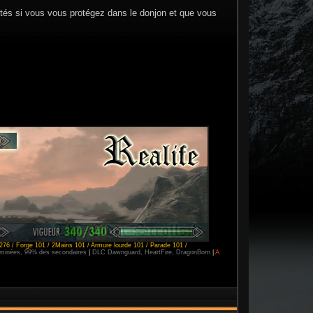
ultés si vous vous protégez dans le donjon et que vous
276 / Forge 101 / 2Mains 101 / Armure lourde 101 / Parade 101 /
erminées, 99% des secondaires
|
DLC Dawnguard, HeartFire, DragonBorn
|
A