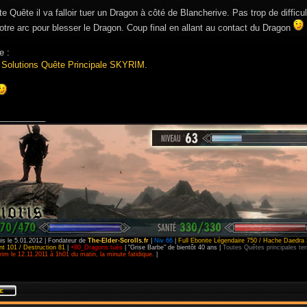
e Quête il va falloir tuer un Dragon à côté de Blancherive. Pas trop de diffic
votre arc pour blesser le Dragon. Coup final en allant au contact du Dragon
e :
 Solutions Quête Principale SKYRIM
.
__________
is le 5.01.2012 | Fondateur de
The-Elder-Scrolls.fr
|
Niv 66
|
Full Ebonite Légendaire 750 / Hache Daedra 
t 101 / Destruction 81
|
+80_Dragons tués
| "Grise Barbe" de bientôt 40 ans |
Toutes Quêtes principales t
im le 12.11.2011 à 1h01 du matin, la minute fatidique.
|