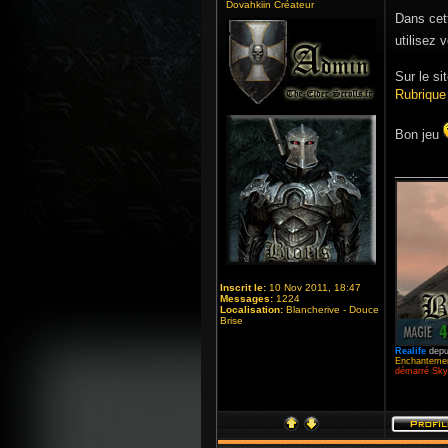
Dovahkiin Créateur
Dans cett
utilisez 
Sur le sit
Rubrique
Bon jeu
_______
Inscrit le:
10 Nov 2011, 18:47
Messages:
1224
Localisation:
Blancherive - Douce
Brise
Realife
depu
Enchantemen
démarré Skyr