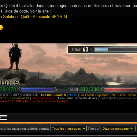
e Quête il faut aller dans la montagne au dessus de Rivebois et traverser tout
à l'aide de code, voir le site :
e Solutions Quête Principale SKYRIM
.
__________
is le 5.01.2012 | Fondateur de
The-Elder-Scrolls.fr
|
Niv 66
|
Full Ebonite Légendaire 750 / Hache Daedra 
t 101 / Destruction 81
|
+80_Dragons tués
| "Grise Barbe" de bientôt 40 ans |
Toutes Quêtes principales t
im le 12.11.2011 à 1h01 du matin, la minute fatidique.
|
icher les messages publiés depuis:
Trier par