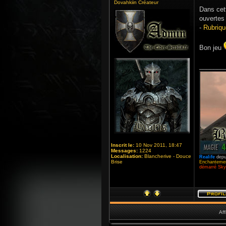
Dovahkiin Créateur
Dans cett
ouvertes 
-
Rubriqu
Bon jeu
_______
Inscrit le:
10 Nov 2011, 18:47
Messages:
1224
Localisation:
Blancherive - Douce
Realife
depu
Brise
Enchantemen
démarré Skyr
Aff