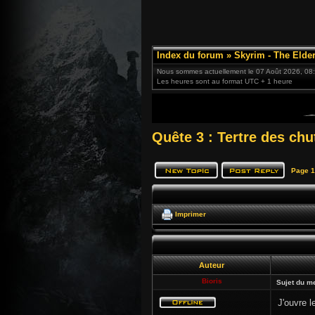
Index du forum
»
Skyrim - The Elder
Nous sommes actuellement le 07 Août 2026, 08
Les heures sont au format UTC + 1 heure
Quête 3 : Tertre des ch
Page
1
Imprimer
Auteur
Bioris
Sujet du m
J'ouvre l