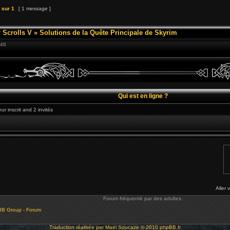
sur
1
[ 1 message ]
 Scrolls V
»
Solutions de la Quête Principale de Skyrim
:46
Qui est en ligne ?
ur inscrit and 2 invités
Aller 
Forum fréquenté par des adultes.
BB Group - Forum
Traduction réalisée par
Maël Soucaze
© 2010
phpBB.fr