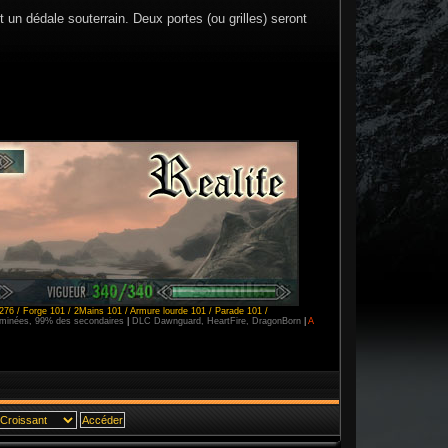
 un dédale souterrain. Deux portes (ou grilles) seront
276 / Forge 101 / 2Mains 101 / Armure lourde 101 / Parade 101 /
erminées, 99% des secondaires
|
DLC Dawnguard, HeartFire, DragonBorn
|
A