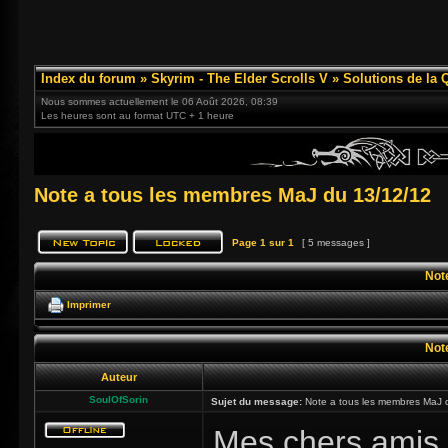
Index du forum
»
Skyrim - The Elder Scrolls V
»
Solutions de la 
Nous sommes actuellement le 06 Août 2026, 08:39
Les heures sont au format UTC + 1 heure
Note a tous les membres MaJ du 13/12/12
Page
1
sur
1
[ 5 messages ]
Not
Imprimer
Not
Auteur
SoulOfSorin
Sujet du message:
Note a tous les membres MaJ 
Mes chers amis f