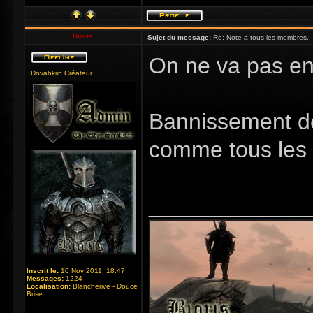
Bioris
Sujet du message:
Re: Note a tous les membres.
On ne va pas en 
Dovahkiin Créateur
Bannissement de 
comme tous les
_____________
Inscrit le:
10 Nov 2011, 18:47
Messages:
1224
Localisation:
Blancherive - Douce
Brise