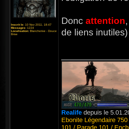
Donc
attention
Inscrit le:
10 Nov 2011, 18:47
Messages:
1224
de liens inutiles
Localisation:
Blancherive - Douce
Brise
_____________
Realife
depuis le 5.01.2
Ebonite Légendaire 750 
101 / Parade 101 / Ench