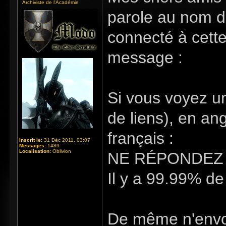
Archiviste de l'Académie
parole au nom de
connecté à cette
message :
Si vous voyez u
de liens), en an
français :
Inscrit le:
31 Déc 2011, 03:07
Messages:
1489
Localisation:
Oblivion
NE RÉPONDEZ 
Il y a 99.99% de
De même n'envoy