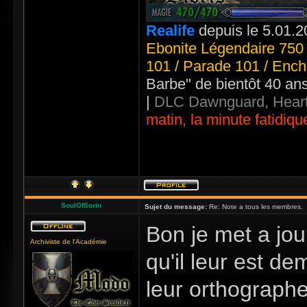
Realife
depuis le 5.01.2
Ebonite Légendaire 750 
101 / Parade 101 / Ench
Barbe" de bientôt 40 an
|
DLC Dawnguard, Heart
matin, la minute fatidiqu
SoulOfSorin
Sujet du message:
Re: Note a tous les membres.
Bon je met a jo
Archiviste de l'Académie
qu'il leur est d
leur orthographe