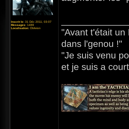
_____________
Inscrit le:
31 Déc 2011, 03:07
Messages:
1489
Localisation:
Oblivion
"Avant t'était u
dans l'genou !"
"Je suis venu po
et je suis a cour