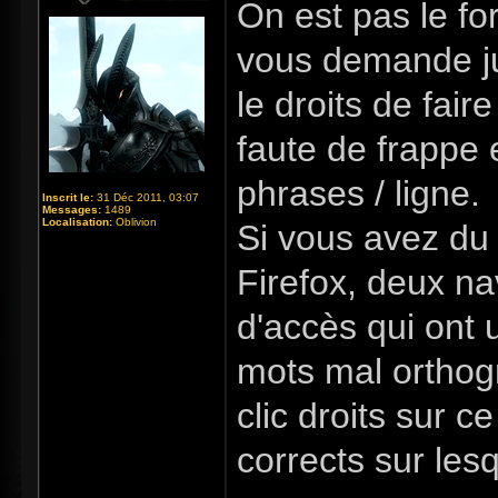
On est pas le fo
vous demande ju
le droits de fair
faute de frappe e
phrases / ligne.
Inscrit le:
31 Déc 2011, 03:07
Messages:
1489
Localisation:
Oblivion
Si vous avez du
Firefox, deux na
d'accès qui ont 
mots mal orthogr
clic droits sur c
corrects sur lesqu