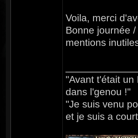
Voila, merci d'avo
Bonne journée / 
mentions inutile
_____________
"Avant t'était u
dans l'genou !"
"Je suis venu po
et je suis a cour