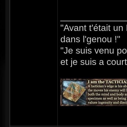
_____________
"Avant t'était u
dans l'genou !"
"Je suis venu po
et je suis a cour