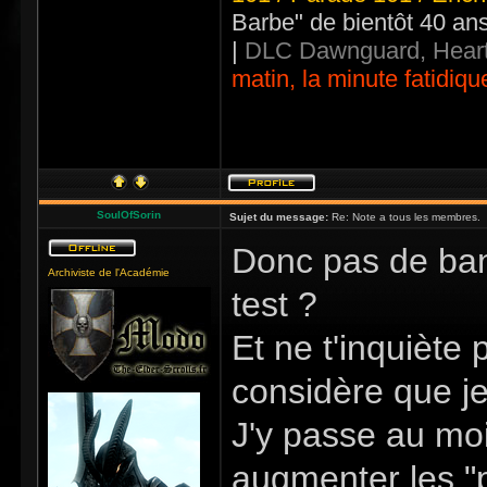
Barbe" de bientôt 40 an
|
DLC Dawnguard, Heart
matin, la minute fatidiqu
SoulOfSorin
Sujet du message:
Re: Note a tous les membres.
Donc pas de ban
Archiviste de l'Académie
test ?
Et ne t'inquiète
considère que je 
J'y passe au moi
augmenter les "pa