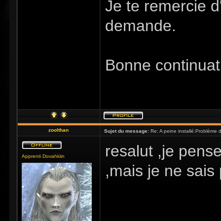
Je te remercie d
demande.
Bonne continuat
zoolthan
Sujet du message:
Re: A peine installé:Problème
resalut ,je pens
Apprenti Dovahkiin
,mais je ne sais