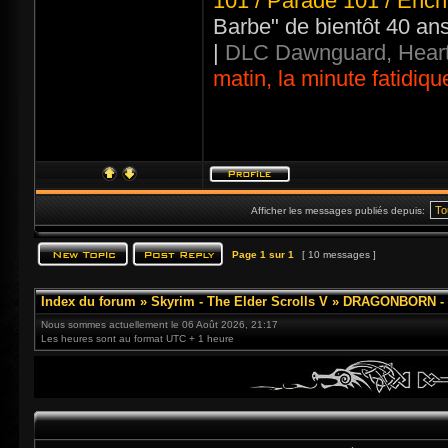
101 / Parade 101 / Ench
Barbe" de bientôt 40 an
|
DLC Dawnguard, Heart
matin, la minute fatidiqu
Afficher les messages publiés depuis:
Page
1
sur
1
[ 10 messages ]
Index du forum
»
Skyrim - The Elder Scrolls V
»
DRAGONBORN - 3
Nous sommes actuellement le 06 Août 2026, 21:17
Les heures sont au format UTC + 1 heure