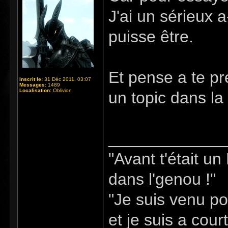
J'ai un sérieux a
puisse être.
Et pense a te p
Inscrit le:
31 Déc 2011, 03:07
Messages:
1489
Localisation:
Oblivion
un topic dans la
_____________
"Avant t'était u
dans l'genou !"
"Je suis venu po
et je suis a cour