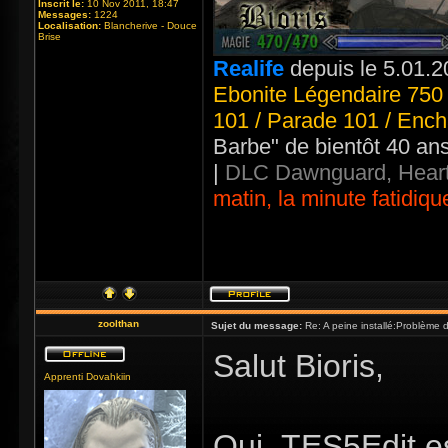
Inscrit le:
10 Nov 2011, 18:47
Messages:
1224
Localisation:
Blancherive - Douce
Brise
Realife
depuis le 5.01.2
Ebonite Légendaire 750 
101 / Parade 101 / Ench
Barbe" de bientôt 40 an
|
DLC Dawnguard, Heart
matin, la minute fatidiqu
zoolthan
Sujet du message:
Re: A peine installé:Problème
Salut Bioris,
Apprenti Dovahkiin
Oui ,TES5Edit es