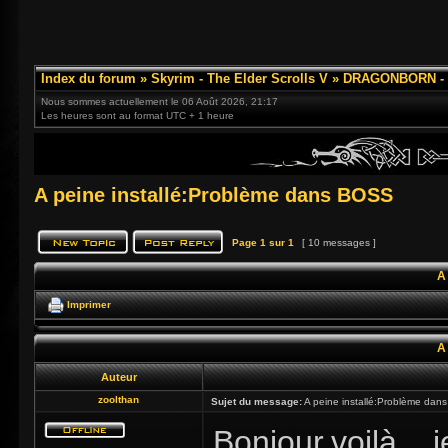
Index du forum
»
Skyrim - The Elder Scrolls V
»
DRAGONBORN - 3
Nous sommes actuellement le 06 Août 2026, 21:17
Les heures sont au format UTC + 1 heure
A peine installé:Problème dans BOSS
Page
1
sur
1
[ 10 messages ]
A
Imprimer
A
Auteur
zoolthan
Sujet du message:
A peine installé:Problème da
Bonjour,voilà,...