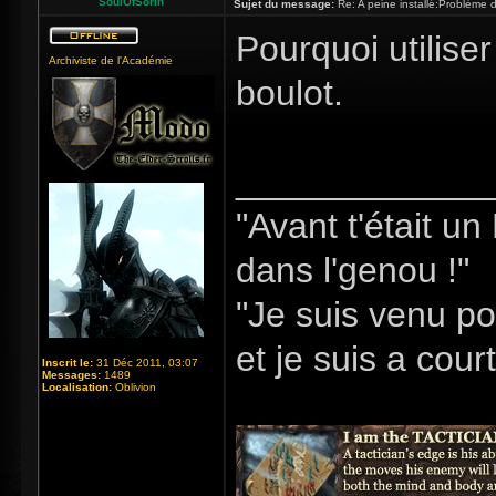
SoulOfSorin
Sujet du message:
Re: A peine installé:Problème
Pourquoi utiliser
Archiviste de l'Académie
boulot.
_____________
"Avant t'était u
dans l'genou !"
"Je suis venu po
et je suis a cour
Inscrit le:
31 Déc 2011, 03:07
Messages:
1489
Localisation:
Oblivion