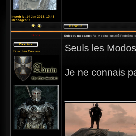
Inscrit le:
14 Jan 2013, 15:43
Messages:
7
Bioris
Sujet du message:
Re: A peine installé:Problème
Seuls les Modos 
Dovahkiin Créateur
Je ne connais p
_____________