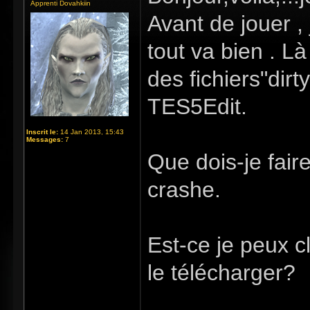
Apprenti Dovahkiin
Avant de jouer ,
tout va bien . Là
des fichiers"dirty
TES5Edit.
Inscrit le:
14 Jan 2013, 15:43
Messages:
7
Que dois-je fair
crashe.
Est-ce je peux c
le télécharger?