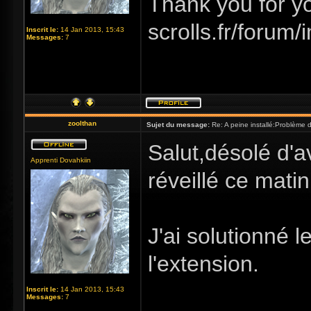
Thank you for you
scrolls.fr/forum
Inscrit le:
14 Jan 2013, 15:43
Messages:
7
zoolthan
Sujet du message:
Re: A peine installé:Problème
Salut,désolé d'av
Apprenti Dovahkiin
réveillé ce matin 
J'ai solutionné 
l'extension.
Inscrit le:
14 Jan 2013, 15:43
Messages:
7