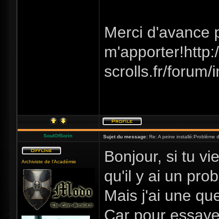
Merci d'avance 
m'apporter!http:/
scrolls.fr/forum/
SoulOfSorin
Sujet du message:
Re: A peine installé:Problème
Bonjour, si tu vi
Archiviste de l'Académie
qu'il y ai un pro
Mais j'ai une qu
Car pour essayer