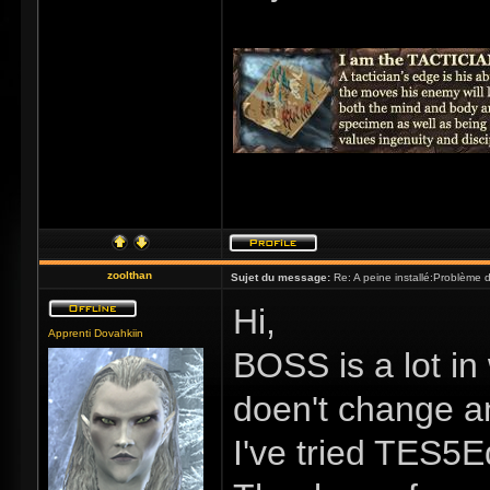
zoolthan
Sujet du message:
Re: A peine installé:Problème
Hi,
Apprenti Dovahkiin
BOSS is a lot in
doen't change an
I've tried TES5E