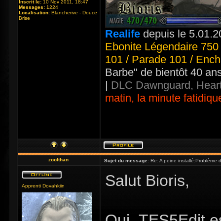
Inscrit le:
10 Nov 2011, 18:47
Messages:
1224
Localisation:
Blancherive - Douce
Brise
Realife
depuis le 5.01.2
Ebonite Légendaire 750 
101 / Parade 101 / Ench
Barbe" de bientôt 40 an
|
DLC Dawnguard, Heart
matin, la minute fatidiqu
zoolthan
Sujet du message:
Re: A peine installé:Problème
Salut Bioris,
Apprenti Dovahkiin
Oui ,TES5Edit es