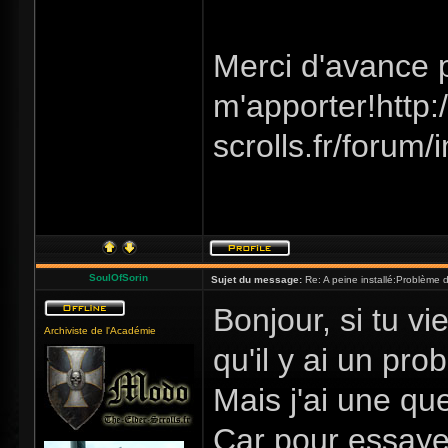
Merci d'avance 
m'apporter!http:/
scrolls.fr/forum/
SoulOfSorin
Sujet du message:
Re: A peine installé:Problème
Bonjour, si tu vi
Archiviste de l'Académie
qu'il y ai un pro
Mais j'ai une qu
Car pour essayer