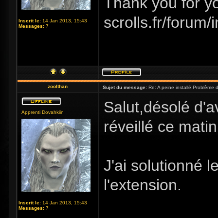
Thank you for you
scrolls.fr/forum
Inscrit le:
14 Jan 2013, 15:43
Messages:
7
zoolthan
Sujet du message:
Re: A peine installé:Problème
Salut,désolé d'av
Apprenti Dovahkiin
réveillé ce matin 
J'ai solutionné 
l'extension.
Inscrit le:
14 Jan 2013, 15:43
Messages:
7