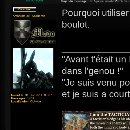
SoulOfSorin
Sujet du message:
Re: A peine installé:Problème
Pourquoi utiliser
Archiviste de l'Académie
boulot.
_____________
"Avant t'était u
dans l'genou !"
"Je suis venu po
et je suis a cour
Inscrit le:
31 Déc 2011, 03:07
Messages:
1489
Localisation:
Oblivion