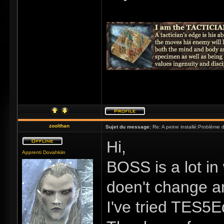
zoolthan
Sujet du message:
Re: A peine installé:Problème
Hi,
Apprenti Dovahkiin
BOSS is a lot in
doen't change an
I've tried TES5E