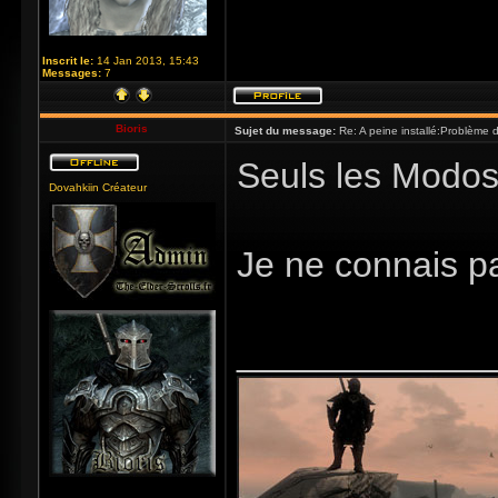
Inscrit le:
14 Jan 2013, 15:43
Messages:
7
Bioris
Sujet du message:
Re: A peine installé:Problème
Seuls les Modos 
Dovahkiin Créateur
Je ne connais p
_____________