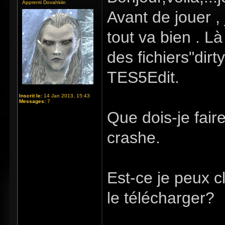
Apprenti Dovahkiin
Avant de jouer ,
tout va bien . Là
des fichiers"dirty
TES5Edit.
Inscrit le:
14 Jan 2013, 15:43
Messages:
7
Que dois-je fair
crashe.
Est-ce je peux c
le télécharger?