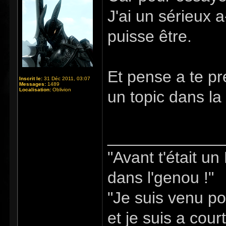
J'ai un sérieux a
puisse être.
Et pense a te p
Inscrit le:
31 Déc 2011, 03:07
Messages:
1489
Localisation:
Oblivion
un topic dans la
_____________
"Avant t'était u
dans l'genou !"
"Je suis venu po
et je suis a cour