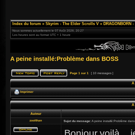
Index du forum
»
Skyrim - The Elder Scrolls V
»
DRAGONBORN - 3
Nous sommes actuellement le 07 Août 2026, 20:27
Les heures sont au format UTC + 1 heure
A peine installé:Problème dans BOSS
Page
1
sur
1
[ 10 messages ]
A
Imprimer
A
Auteur
zoolthan
Sujet du message:
A peine installé:Problème da
Bonjour,voilà,...