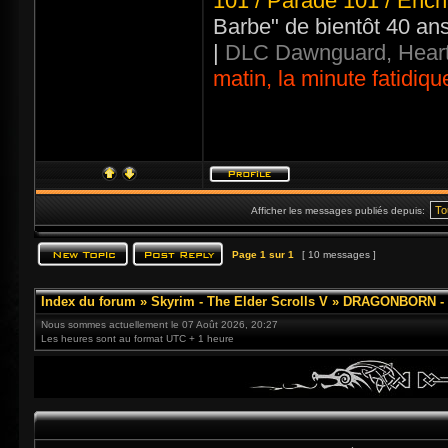
101 / Parade 101 / Ench
Barbe" de bientôt 40 an
|
DLC Dawnguard, Heart
matin, la minute fatidiqu
Afficher les messages publiés depuis:
Page
1
sur
1
[ 10 messages ]
Index du forum
»
Skyrim - The Elder Scrolls V
»
DRAGONBORN - 3
Nous sommes actuellement le 07 Août 2026, 20:27
Les heures sont au format UTC + 1 heure