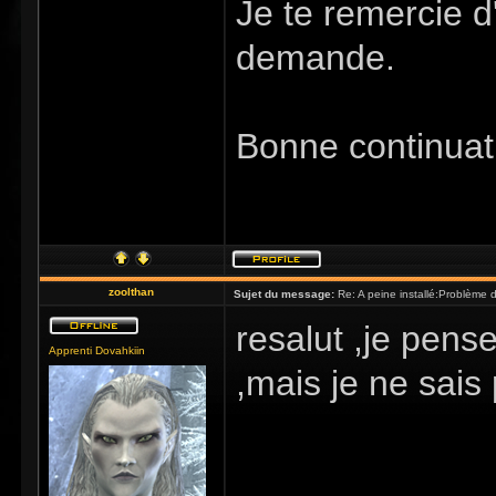
Je te remercie d
demande.
Bonne continuat
zoolthan
Sujet du message:
Re: A peine installé:Problème
resalut ,je pens
Apprenti Dovahkiin
,mais je ne sais