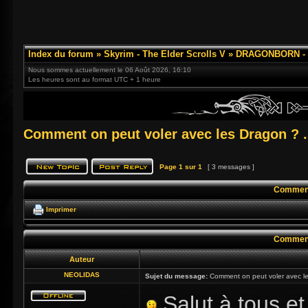
Index du forum
»
Skyrim - The Elder Scrolls V
»
DRAGONBORN - 3
Nous sommes actuellement le 06 Août 2026, 16:10
Les heures sont au format UTC + 1 heure
Comment on peut voler avec les Dragon ? .
Page
1
sur
1
[ 3 messages ]
Comment 
Imprimer
Comment 
Auteur
NEOLIDAS
Sujet du message:
Comment on peut voler avec le
Salut à tous et 