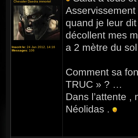
Chevalier Daedra immortel
Asservissement »
quand je leur dit
décollent mes mo
a 2 mètre du sol
Inscrit le:
24 Jan 2012, 14:16
Messages:
106
Comment sa fonc
TRUC » ? …
Dans l’attente , 
Néolidas .