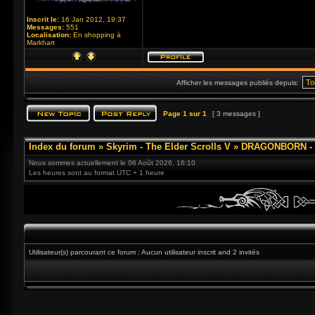
Inscrit le:
16 Jan 2012, 19:37
Messages:
551
Localisation:
En shopping à
Markhart
Afficher les messages publiés depuis:
Page
1
sur
1
[ 3 messages ]
Index du forum
»
Skyrim - The Elder Scrolls V
»
DRAGONBORN - 3
Nous sommes actuellement le 06 Août 2026, 16:10
Les heures sont au format UTC + 1 heure
Utilisateur(s) parcourant ce forum : Aucun utilisateur inscrit and 2 invités