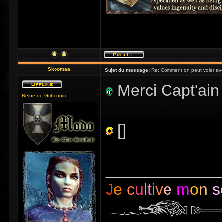
Skoomaa
Sujet du message:
Re: Comment on peut voler ave
Merci Capt'ain
Reine de Griffenoire
[]
_____________
J
e
c
u
lt
iv
e
m
o
n
s