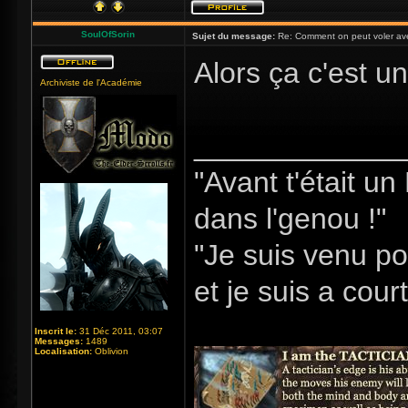
SoulOfSorin
Sujet du message:
Re: Comment on peut voler ave
Alors ça c'est un
Archiviste de l'Académie
_____________
"Avant t'était u
dans l'genou !"
"Je suis venu po
et je suis a cour
Inscrit le:
31 Déc 2011, 03:07
Messages:
1489
Localisation:
Oblivion