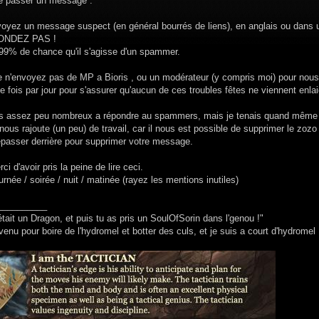
re passer un message :
voyez un message suspect (en général bourrés de liens), en anglais ou dans u
ONDEZ PAS !
.99% de chance qu'il s'agisse d'un spammer.
n'envoyez pas de MP a Bioris , ou un modérateur (y compris moi) pour nous s
 fois par jour pour s'assurer qu'aucun de ces troubles fêtes ne viennent enlai
s assez peu nombreux a répondre au spammers, mais je tenais quand même 
nous rajoute (un peu) de travail, car il nous est possible de supprimer le z
repasser derrière pour supprimer votre message.
ci d'avoir pris la peine de lire ceci.
rnée / soirée / nuit / matinée (rayez les mentions inutiles)
__________
était un Dragon, et puis tu as pris un SoulOfSorin dans l'genou !"
venu pour boire de l'hydromel et botter des culs, et je suis a court d'hydromel 