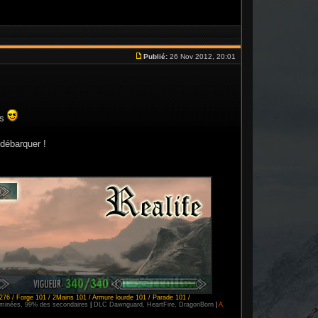
Publié:
26 Nov 2012, 20:01
ls
 débarquer !
276 / Forge 101 / 2Mains 101 / Armure lourde 101 / Parade 101 /
erminées, 99% des secondaires
|
DLC Dawnguard, HeartFire, DragonBorn
|
A