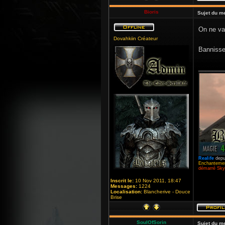
Bioris
Sujet du m
On ne va 
Dovahkiin Créateur
Bannisse
_______
Realife
depu
Enchantemen
démarré Skyr
Inscrit le:
10 Nov 2011, 18:47
Messages:
1224
Localisation:
Blancherive - Douce
Brise
SoulOfSorin
Sujet du m