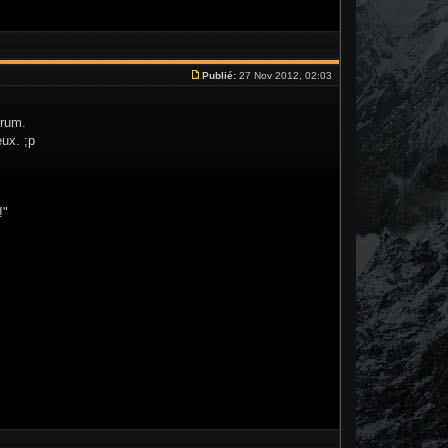
Publié:
27 Nov 2012, 02:03
orum.
eux. ;p
!"