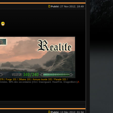
Publié:
27 Nov 2012, 18:49
"
276 / Forge 101 / 2Mains 101 / Armure lourde 101 / Parade 101 /
erminées, 99% des secondaires
|
DLC Dawnguard, HeartFire, DragonBorn
|
A
Publié:
13 Déc 2012, 01:34