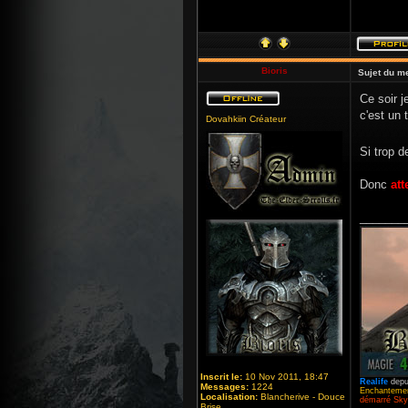
Bioris
Sujet du m
Ce soir j
c'est un 
Dovahkiin Créateur
Si trop d
Donc
att
_______
Inscrit le:
10 Nov 2011, 18:47
Realife
depu
Messages:
1224
Enchantemen
Localisation:
Blancherive - Douce
démarré Skyr
Brise