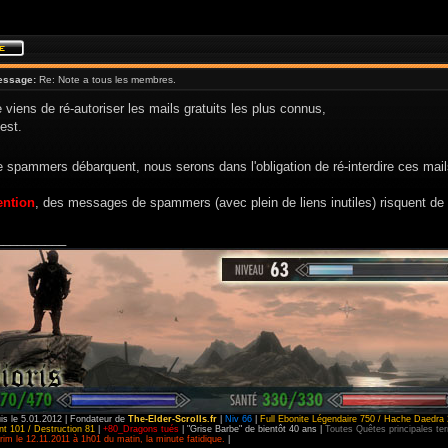
essage:
Re: Note a tous les membres.
e viens de ré-autoriser les mails gratuits les plus connus,
test.
e spammers débarquent, nous serons dans l'obligation de ré-interdire ces mai
ention
, des messages de spammers (avec plein de liens inutiles) risquent de
__________
is le 5.01.2012 | Fondateur de
The-Elder-Scrolls.fr
|
Niv 66
|
Full Ebonite Légendaire 750 / Hache Daedra 
t 101 / Destruction 81
|
+80_Dragons tués
| "Grise Barbe" de bientôt 40 ans |
Toutes Quêtes principales t
im le 12.11.2011 à 1h01 du matin, la minute fatidique.
|