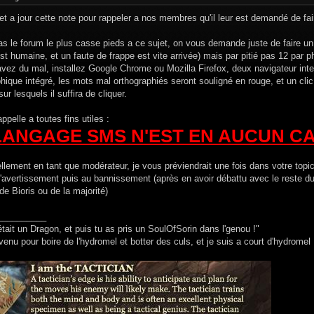
t a jour cette note pour rappeler a nos membres qu'il leur est demandé de fair
s le forum le plus casse pieds a ce sujet, on vous demande juste de faire un 
 est humaine, et un faute de frappe est vite arrivée) mais par pitié pas 12 par p
vez du mal, installez Google Chrome ou Mozilla Firefox, deux navigateur inter
hique intégré, les mots mal orthographiés seront souligné en rouge, et un clic
sur lesquels il suffira de cliquer.
appelle a toutes fins utiles :
LANGAGE SMS N'EST EN AUCUN CAS
lement en tant que modérateur, je vous préviendrait une fois dans votre topic
'avertissement puis au bannissement (après en avoir débattu avec le reste du
de Bioris ou de la majorité)
__________
était un Dragon, et puis tu as pris un SoulOfSorin dans l'genou !"
venu pour boire de l'hydromel et botter des culs, et je suis a court d'hydromel 