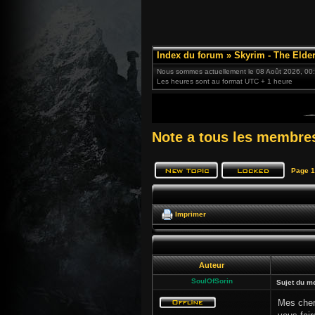
Index du forum
»
Skyrim - The Elder
Nous sommes actuellement le 08 Août 2026, 00
Les heures sont au format UTC + 1 heure
Note a tous les membre
Page
1
Imprimer
Auteur
SoulOfSorin
Sujet du m
Mes chers