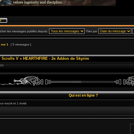
icher les messages publiés depuis:
Trier par
sur
1
[ 5 messages ]
 Scrolls V
»
HEARTHFIRE - 2e Addon de Skyrim
:43
Qui est en ligne ?
r inscrit et 1 invité