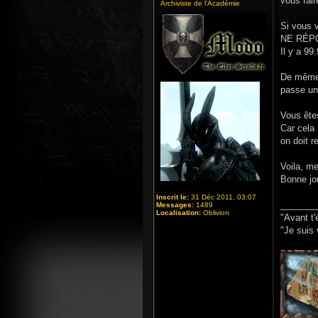
vous fai
Archiviste de l'Académie
Si vous 
NE RÉP
Il y a 99
De même 
passe une
Vous ête
Car cela 
on doit 
Voila, mer
Bonne jou
Inscrit le:
31 Déc 2011, 03:07
_______
Messages:
1489
Localisation:
Oblivion
"Avant t'
"Je suis 