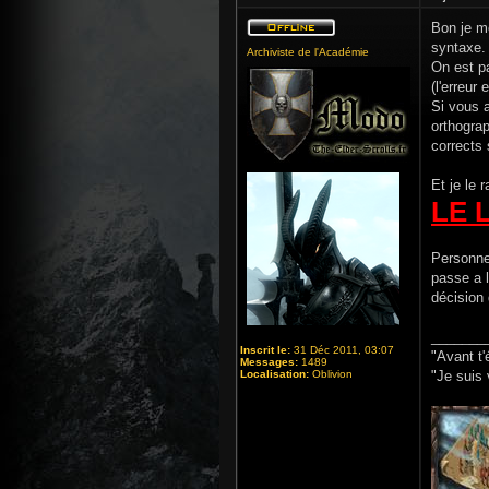
Bon je me
syntaxe.
Archiviste de l'Académie
On est pa
(l'erreur
Si vous a
orthograp
corrects 
Et je le r
LE 
Personnel
passe a l
décision 
_______
Inscrit le:
31 Déc 2011, 03:07
"Avant t'
Messages:
1489
Localisation:
Oblivion
"Je suis 