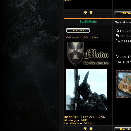
SoulOfSorin
Sujet du m
Donc pas
Et ne t'i
Archiviste de l'Académie
J'y passe
_______
"Avant t'
"Je suis 
Inscrit le:
31 Déc 2011, 03:07
Messages:
1489
Localisation:
Oblivion