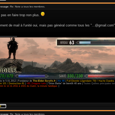
essage:
Re: Note a tous les membres.
pas en faire trop non plus.
ment de mail à l'unité oui, mais pas général comme tous les "...@gmail.com
__________
is le 5.01.2012 | Fondateur de
The-Elder-Scrolls.fr
|
Niv 66
|
Full Ebonite Légendaire 750 / Hache Daedra 
t 101 / Destruction 81
|
+80_Dragons tués
| "Grise Barbe" de bientôt 40 ans |
Toutes Quêtes principales t
im le 12.11.2011 à 1h01 du matin, la minute fatidique.
|
essage:
Re: Note a tous les membres.