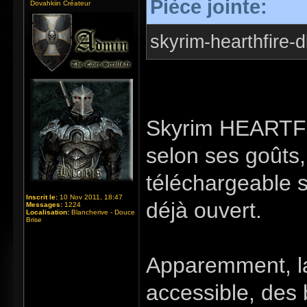
Pièce jointe:
Dovahkiin Créateur
skyrim-hearthfire-d
Skyrim HEARTFI
selon ses goûts,
téléchargeable s
Inscrit le:
10 Nov 2011, 18:47
déjà ouvert.
Messages:
1224
Localisation:
Blancherive - Douce
Brise
Apparemment, la
accessible, des 