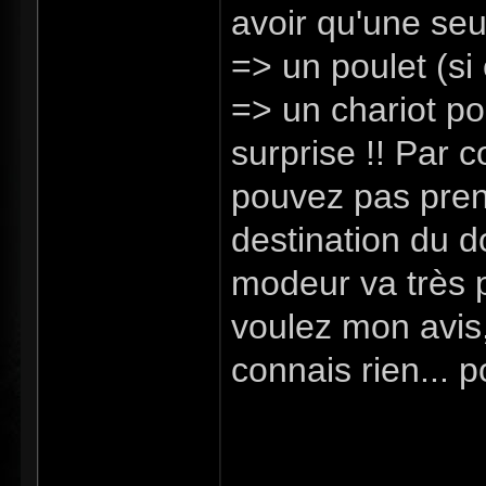
avoir qu'une seu
=> un poulet (si
=> un chariot pou
surprise !! Par c
pouvez pas prend
destination du 
modeur va très p
voulez mon avis,
connais rien... p
voyager vers pa
en plus des vill