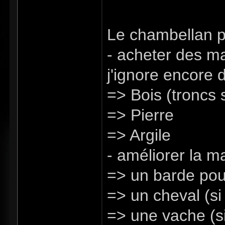
Le chambellan pe
- acheter des ma
j'ignore encore
=> Bois (troncs 
=> Pierre
=> Argile
- améliorer la ma
=> un barde pou
=> un cheval (si 
=> une vache (si