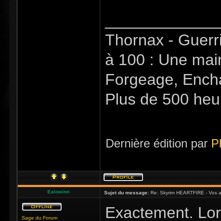
_____________
Thornax - Guerr
à 100 : Une mai
Forgeage, Encha
Plus de 500 heu
Dernière édition par
P
Ealowinn
Sujet du message:
Re: Skyrim HEARTFIRE - Vos a
Exactement. Lor
Sage du Forum