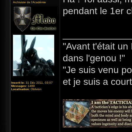
Archiviste de l'Académie
pendant le 1er 
_____________
"Avant t'était u
dans l'genou !"
"Je suis venu po
et je suis a cour
Inscrit le:
31 Déc 2011, 03:07
Messages:
1489
Localisation:
Oblivion