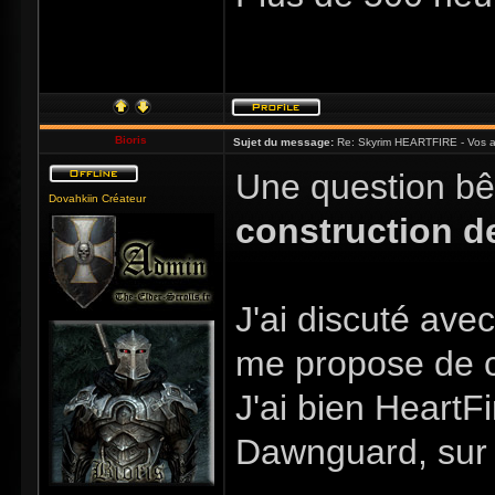
Bioris
Sujet du message:
Re: Skyrim HEARTFIRE - Vos a
Une question bê
Dovahkiin Créateur
construction d
J'ai discuté ave
me propose de 
J'ai bien HeartF
Dawnguard, sur 