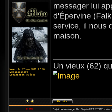
messager lui ap
d'Épervine (Fal
service, il nous
maison.
_____________
Un vieux (62) qu
Inscrit le:
27 Nov 2011, 22:26
Messages:
460
Localisation:
Québec
Bioris
Sujet du message:
Re: Skyrim HEARTFIRE - Vos a