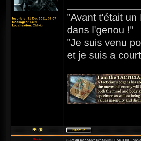
_____________
"Avant t'était u
Inscrit le:
31 Déc 2011, 03:07
Messages:
1489
Localisation:
Oblivion
dans l'genou !"
"Je suis venu po
et je suis a cour
Bioris
Sujet du message:
Re: Skyrim HEARTFIRE - Vos a