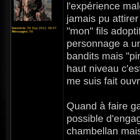
l'expérience mal
jamais pu attirer
"mon" fils adoptif
Inscrit le:
29 Sep 2012, 08:07
Messages:
56
personnage a un
bandits mais "pi
haut niveau c'es
me suis fait ouvr
Quand à faire gar
possible d'enga
chambellan mais 