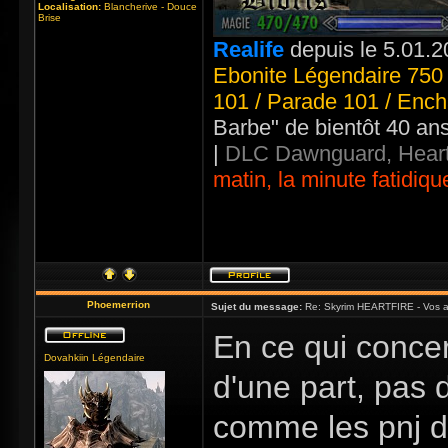
Localisation:
Blancherive - Douce
Brise
Realife
depuis le 5.01.2
Ebonite Légendaire 750 
101 / Parade 101 / Ench
Barbe" de bientôt 40 an
|
DLC Dawnguard, Heart
matin, la minute fatidiqu
Phoemerrion
Sujet du message:
Re: Skyrim HEARTFIRE - Vos a
En ce qui concer
Dovahkiin Légendaire
d'une part, pas 
comme les pnj de