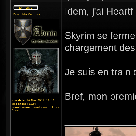
Idem, j'ai Heart
Dovahkiin Créateur
Skyrim se ferme 
chargement des 
Je suis en train 
Bref, mon premie
Inscrit le:
10 Nov 2011, 18:47
Messages:
1224
Localisation:
Blancherive - Douce
Brise
_____________