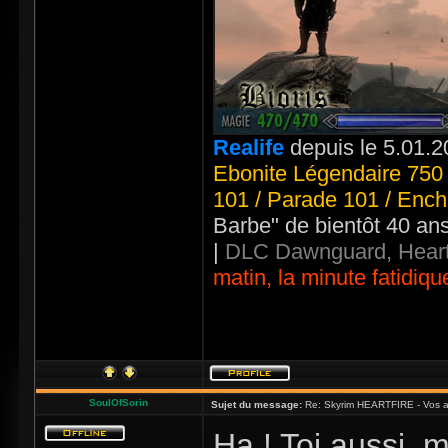
Realife
depuis le 5.01.2
Ebonite Légendaire 750 
101 / Parade 101 / Ench
Barbe" de bientôt 40 an
|
DLC Dawnguard, Heart
matin, la minute fatidiqu
SoulOfSorin
Sujet du message:
Re: Skyrim HEARTFIRE - Vos a
Ha ! Toi aussi, 