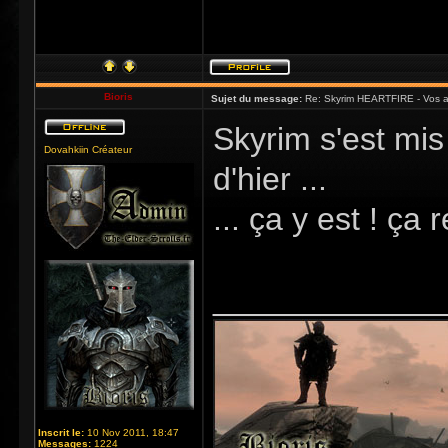
Bioris
Sujet du message:
Re: Skyrim HEARTFIRE - Vos a
Skyrim s'est mis
Dovahkiin Créateur
d'hier ...
... ça y est ! ça
_____________
Inscrit le:
10 Nov 2011, 18:47
Messages:
1224