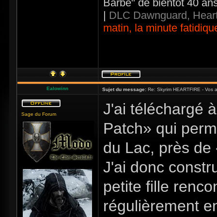
Barbe" de bientôt 40 an
|
DLC Dawnguard, Heart
matin, la minute fatidiqu
Ealowinn
Sujet du message:
Re: Skyrim HEARTFIRE - Vos a
J'ai téléchargé 
Sage du Forum
Patch» qui perm
du Lac, près de
J'ai donc constr
petite fille ren
régulièrement en