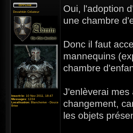
Oui, l'adoption d
Dovahkiin Créateur
une chambre d'en
Donc il faut acce
mannequins (exp
chambre d'enfan
J'enlèverai mes
Inscrit le:
10 Nov 2011, 18:47
Messages:
1224
changement, car
Localisation:
Blancherive - Douce
Brise
les objets présen