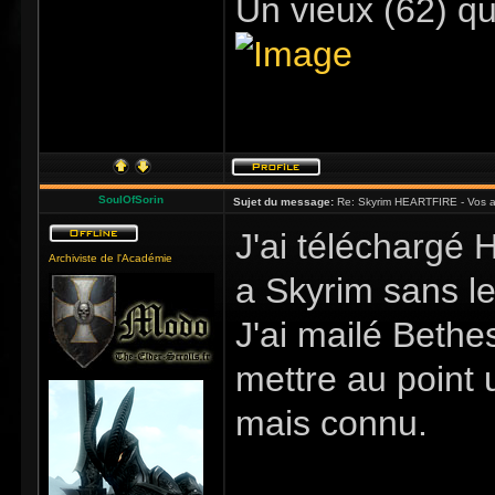
Un vieux (62) qu
SoulOfSorin
Sujet du message:
Re: Skyrim HEARTFIRE - Vos a
J'ai téléchargé H
Archiviste de l'Académie
a Skyrim sans l
J'ai mailé Bethe
mettre au point
mais connu.