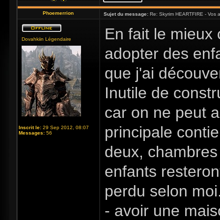
Phoemerrion
Sujet du message:
Re: Skyrim HEARTFIRE - Vos a
En fait le mieux
Dovahkiin Légendaire
adopter des enfa
que j'ai découv
Inutile de const
car on ne peut a
principale contie
Inscrit le:
29 Sep 2012, 08:07
Messages:
56
deux, chambres à
enfants restero
perdu selon moi.
- avoir une mais