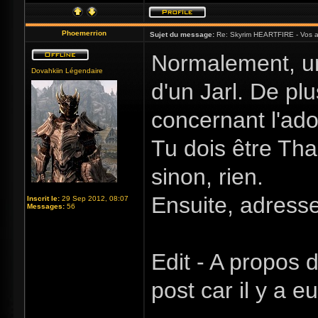
Phoemerrion
Sujet du message:
Re: Skyrim HEARTFIRE - Vos a
Normalement, un
Dovahkiin Légendaire
d'un Jarl. De pl
concernant l'ado
Tu dois être Tha
sinon, rien.
Ensuite, adresse
Inscrit le:
29 Sep 2012, 08:07
Messages:
56
Edit - A propos
post car il y a 