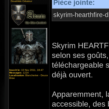
Pièce jointe:
Dovahkiin Créateur
skyrim-hearthfire-d
Skyrim HEARTFI
selon ses goûts,
téléchargeable s
Inscrit le:
10 Nov 2011, 18:47
déjà ouvert.
Messages:
1224
Localisation:
Blancherive - Douce
Brise
Apparemment, la
accessible, des 