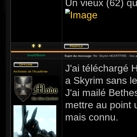
Un vieux (62) qu
SoulOfSorin
Sujet du message:
Re: Skyrim HEARTFIRE - Vos a
J'ai téléchargé H
Archiviste de l'Académie
a Skyrim sans l
J'ai mailé Bethe
mettre au point
mais connu.