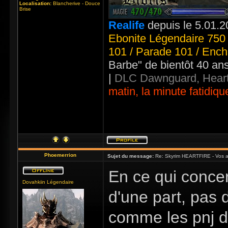
Localisation:
Blancherive - Douce
Brise
Realife
depuis le 5.01.2
Ebonite Légendaire 750 
101 / Parade 101 / Ench
Barbe" de bientôt 40 an
|
DLC Dawnguard, Heart
matin, la minute fatidiqu
Phoemerrion
Sujet du message:
Re: Skyrim HEARTFIRE - Vos a
En ce qui concer
Dovahkiin Légendaire
d'une part, pas 
comme les pnj de