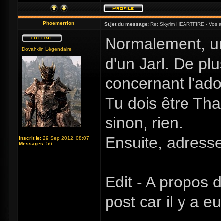
Phoemerrion
Sujet du message:
Re: Skyrim HEARTFIRE - Vos a
Normalement, un
Dovahkiin Légendaire
d'un Jarl. De pl
concernant l'ado
Tu dois être Tha
sinon, rien.
Ensuite, adresse
Inscrit le:
29 Sep 2012, 08:07
Messages:
56
Edit - A propos
post car il y a 