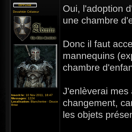
Oui, l'adoption d
Dovahkiin Créateur
une chambre d'en
Donc il faut acce
mannequins (exp
chambre d'enfan
J'enlèverai mes
Inscrit le:
10 Nov 2011, 18:47
Messages:
1224
changement, car
Localisation:
Blancherive - Douce
Brise
les objets présen