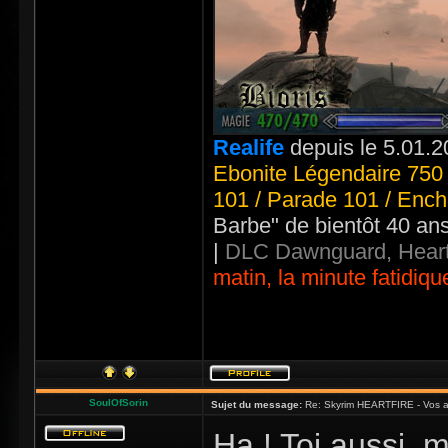
Realife
depuis le 5.01.2
Ebonite Légendaire 750 
101 / Parade 101 / Ench
Barbe" de bientôt 40 an
|
DLC Dawnguard, Heart
matin, la minute fatidiqu
SoulOfSorin
Sujet du message:
Re: Skyrim HEARTFIRE - Vos a
Ha ! Toi aussi, 