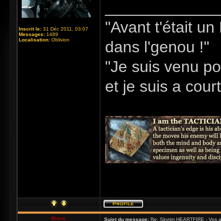
_____________
"Avant t'était u
Inscrit le:
31 Déc 2011, 03:07
Messages:
1489
Localisation:
Oblivion
dans l'genou !"
"Je suis venu po
et je suis a cour
Bioris
Sujet du message:
Re: Skyrim HEARTFIRE - Vos a