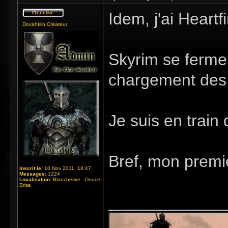
Idem, j'ai Heart
Dovahkiin Créateur
Skyrim se ferme 
chargement des 
Je suis en train 
Bref, mon premie
Inscrit le:
10 Nov 2011, 18:47
Messages:
1224
Localisation:
Blancherive - Douce
Brise
_____________