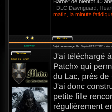
Barbe" de bientôt 40 an
|
DLC Dawnguard, Heart
matin, la minute fatidiqu
Ealowinn
Sujet du message:
Re: Skyrim HEARTFIRE - Vos a
J'ai téléchargé 
Sage du Forum
Patch» qui perm
du Lac, près de
J'ai donc constr
petite fille ren
régulièrement en