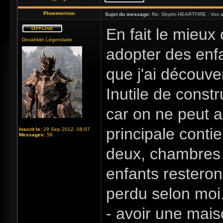
Phoemerrion
Sujet du message:
Re: Skyrim HEARTFIRE - Vos a
En fait le mieux
Dovahkiin Légendaire
adopter des enfa
que j'ai découv
Inutile de const
car on ne peut a
principale contie
Inscrit le:
29 Sep 2012, 08:07
Messages:
56
deux, chambres à
enfants restero
perdu selon moi.
- avoir une mais