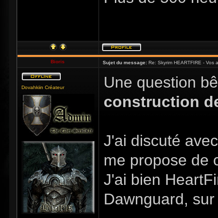
Bioris
Sujet du message:
Re: Skyrim HEARTFIRE - Vos a
Une question bê
Dovahkiin Créateur
construction d
J'ai discuté ave
me propose de 
J'ai bien HeartF
Dawnguard, sur 