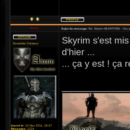
Bioris
Sujet du message:
Re: Skyrim HEARTFIRE - Vos a
Skyrim s'est mis
Dovahkiin Créateur
d'hier ...
... ça y est ! ça
_____________
Inscrit le:
10 Nov 2011, 18:47
Messages:
1224