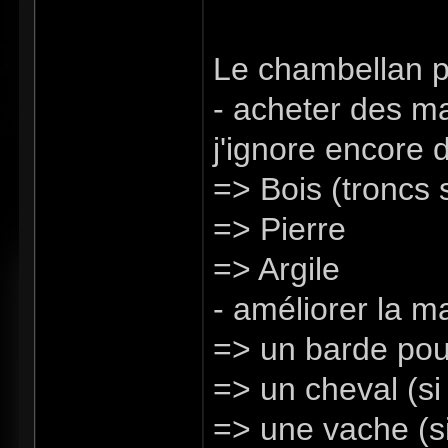
Le chambellan pe
- acheter des ma
j'ignore encore
=> Bois (troncs 
=> Pierre
=> Argile
- améliorer la ma
=> un barde pou
=> un cheval (si 
=> une vache (si