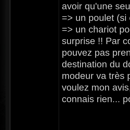
avoir qu'une seu
=> un poulet (si
=> un chariot pou
surprise !! Par c
pouvez pas prend
destination du 
modeur va très p
voulez mon avis,
connais rien... p
voyager vers pa
en plus des vill