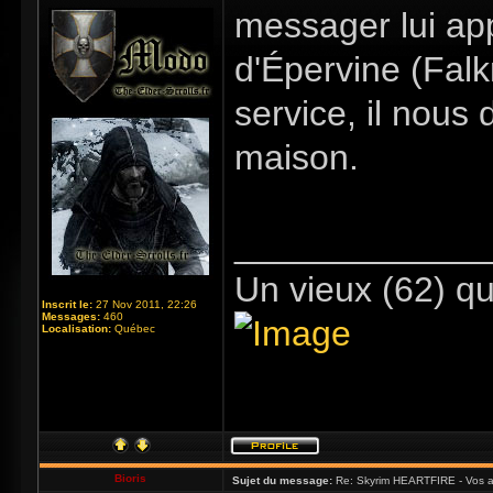
messager lui ap
d'Épervine (Fal
service, il nous
maison.
_____________
Un vieux (62) qu
Inscrit le:
27 Nov 2011, 22:26
Messages:
460
Localisation:
Québec
Bioris
Sujet du message:
Re: Skyrim HEARTFIRE - Vos a