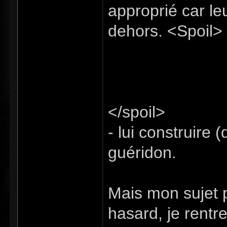
approprié car leu
dehors. <Spoil>
animal de compagn
des fleurs ou aut
d'où son utilité
</spoil>
- lui construire (
guéridon.
Mais mon sujet pr
hasard, je rent