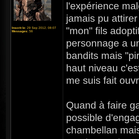
l'expérience mal
jamais pu attirer
"mon" fils adoptif
Inscrit le:
29 Sep 2012, 08:07
Messages:
56
personnage a un
bandits mais "pi
haut niveau c'es
me suis fait ouvr
Quand à faire gar
possible d'enga
chambellan mais 