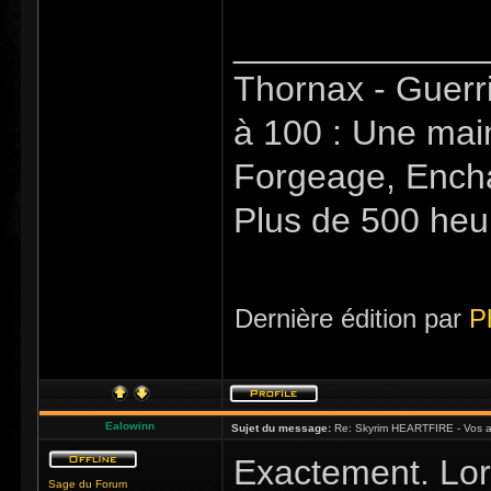
_____________
Thornax - Guerr
à 100 : Une mai
Forgeage, Encha
Plus de 500 heu
Dernière édition par
P
Ealowinn
Sujet du message:
Re: Skyrim HEARTFIRE - Vos a
Exactement. Lor
Sage du Forum