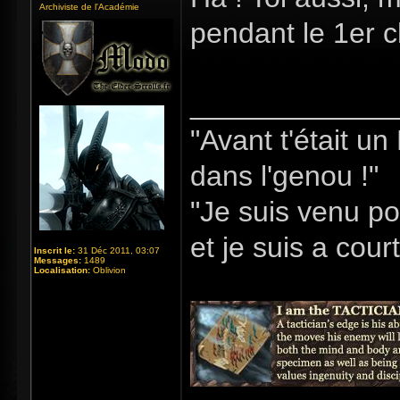
Archiviste de l'Académie
pendant le 1er 
_____________
"Avant t'était u
dans l'genou !"
"Je suis venu po
et je suis a cour
Inscrit le:
31 Déc 2011, 03:07
Messages:
1489
Localisation:
Oblivion