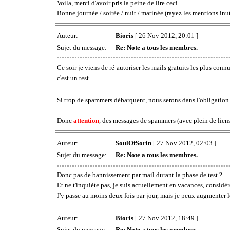
Voila, merci d'avoir pris la peine de lire ceci.
Bonne journée / soirée / nuit / matinée (rayez les mentions inut
Auteur:
Bioris
[ 26 Nov 2012, 20:01 ]
Sujet du message:
Re: Note a tous les membres.
Ce soir je viens de ré-autoriser les mails gratuits les plus connu
c'est un test.
Si trop de spammers débarquent, nous serons dans l'obligation 
Donc
attention
, des messages de spammers (avec plein de liens
Auteur:
SoulOfSorin
[ 27 Nov 2012, 02:03 ]
Sujet du message:
Re: Note a tous les membres.
Donc pas de bannissement par mail durant la phase de test ?
Et ne t'inquiète pas, je suis actuellement en vacances, considère
J'y passe au moins deux fois par jour, mais je peux augmenter le
Auteur:
Bioris
[ 27 Nov 2012, 18:49 ]
Sujet du message:
Re: Note a tous les membres.