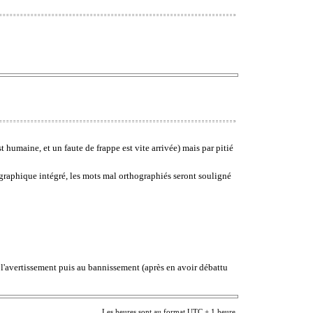
st humaine, et un faute de frappe est vite arrivée) mais par pitié
ographique intégré, les mots mal orthographiés seront souligné
a l'avertissement puis au bannissement (après en avoir débattu
Les heures sont au format UTC + 1 heure