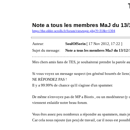
Note a tous les membres MaJ du 13/
https://the-elder-scrolls.fr/forum/viewtopic.php?f=31&t=1304
Auteur:
SoulOfSorin
[ 17 Nov 2012, 17:22 ]
Sujet du message:
Note a tous les membres MaJ du 13/12/
Mes chers amis fans de TES, je souhaiterai prendre la parole au
Si vous voyez un message suspect (en général bourrés de liens)
NE RÉPONDEZ PAS !
Il y a 99.99% de chance qu'il s'agisse d'un spammer.
De même n'envoyez pas de MP a Bioris , ou un modérateur (y com
viennent enlaidir notre beau forum.
Vous êtes assez peu nombreux a répondre au spammers, mais je
Car cela nous rajoute (un peu) de travail, car il nous est poss