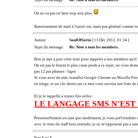
On ne va pas en faire trop non plus.
Bannissement de mail à l'unité oui, mais pas général comme t
Auteur:
SoulOfSorin
[ 13 Déc 2012, 01:34 ]
Sujet du message:
Re: Note a tous les membres.
Bon je met a jour cette note pour rappeler a nos membres qu'il 
On est pas le forum le plus casse pieds a ce sujet, on vous deman
pas 12 par phrases / ligne.
Si vous avez du mal, installez Google Chrome ou Mozilla Firefo
en rouge, et un clic droits sur ce mot vous ouvrira une liste de m
Et je le rappelle a toutes fins utiles :
LE LANGAGE SMS N'EST 
Personnellement en tant que modérateur, je vous préviendrait un
avec le reste du staff bien entendu, je ne m’opposerai pas a une
Page
1
sur
1