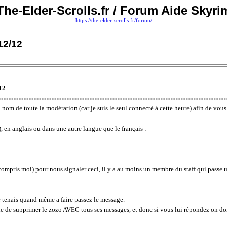
The-Elder-Scrolls.fr / Forum Aide Skyri
https://the-elder-scrolls.fr/forum/
12/12
12
 nom de toute la modération (car je suis le seul connecté à cette heure) afin de vous
, en anglais ou dans une autre langue que le français :
pris moi) pour nous signaler ceci, il y a au moins un membre du staff qui passe une
 tenais quand même a faire passez le message.
ible de supprimer le zozo AVEC tous ses messages, et donc si vous lui répondez on do