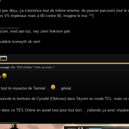
.
t pas déçu, ça s'annonce tout de même enorme, de pouvoir parcouris tout le c
s VS impériaux mais à 60 contre 60, imagine le truc ^^)
__________
hu'um, med aan tuz, vey zeim hokoron pah.
vahkiin komeyth ok rein!
essage:
Re: TES Online ? Info ou intox ?
ir
 tout le royaume de Tamriel ...
... génial.
 survolé le territoire de Cyrodiil (Oblivion) dans Skyrim en mode TCL, mais ce 
 dans ce TES Online on aurait tout pour tout bon ... j'attends ça avec impati
__________