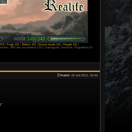
276 / Forge 101 / 2Mains 101 / Armure lourde 101 / Parade 101 /
erminées, 99% des secondaires
|
DLC Dawnguard, HeartFire, DragonBorn
|
A
Publié:
26 Juil 2012, 20:34
!"