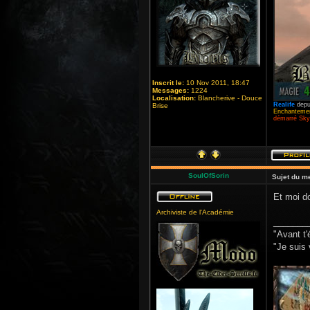
Inscrit le:
10 Nov 2011, 18:47
Messages:
1224
Localisation:
Blancherive - Douce
Realife
depu
Brise
Enchantemen
démarré Skyr
SoulOfSorin
Sujet du m
Et moi d
Archiviste de l'Académie
_______
"Avant t'
"Je suis 