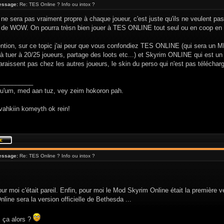
essage:
Re: TES Online ? Info ou intox ?
e ne sera pas vraiment propre à chaque joueur, c'est juste qu'ils ne veulent pa
e de WOW. On pourra trèsn bien jouer à TES ONLINE tout seul ou en coop en 
ention, sur ce topic j'ai peur que vous confondiez TES ONLINE (qui sera un 
à tuer à 20/25 joueurs, partage des loots etc...) et Skyrim ONLINE qui est u
araissent pas chez les autres joueurs, le skin du perso qui n'est pas télécharg
__________
hu'um, med aan tuz, vey zeim hokoron pah.
vahkiin komeyth ok rein!
essage:
Re: TES Online ? Info ou intox ?
ur moi c'était pareil. Enfin, pour moi le Mod Skyrim Online était la première v
line sera la version officielle de Bethesda ...
s ça alors ?