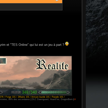
rim et "TES Online" qui lui est un jeu à part ?
276 / Forge 101 / 2Mains 101 / Armure lourde 101 / Parade 101 /
erminées, 99% des secondaires
|
DLC Dawnguard, HeartFire, DragonBorn
|
A