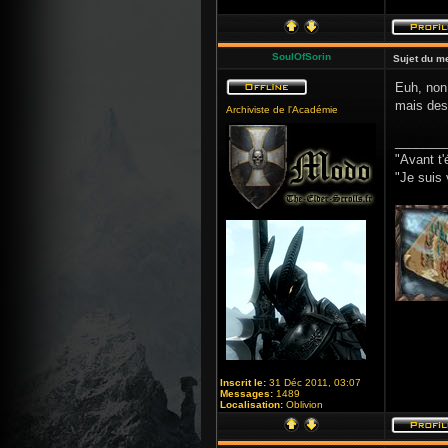
SoulOfSorin
Sujet du m
Euh, non,
mais des 
Archiviste de l'Académie
_______
"Avant t'
"Je suis 
Inscrit le:
31 Déc 2011, 03:07
Messages:
1489
Localisation:
Oblivion