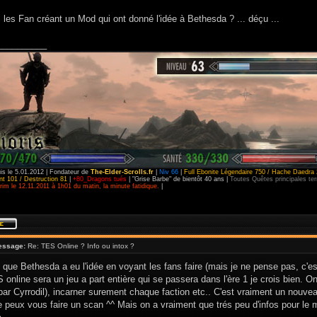
 les Fan créant un Mod qui ont donné l'idée à Bethesda ? ... déçu ...
__________
is le 5.01.2012 | Fondateur de
The-Elder-Scrolls.fr
|
Niv 66
|
Full Ebonite Légendaire 750 / Hache Daedra 
t 101 / Destruction 81
|
+80_Dragons tués
| "Grise Barbe" de bientôt 40 ans |
Toutes Quêtes principales t
im le 12.11.2011 à 1h01 du matin, la minute fatidique.
|
essage:
Re: TES Online ? Info ou intox ?
 que Bethesda a eu l'idée en voyant les fans faire (mais je ne pense pas, c'es
 online sera un jeu a part entière qui se passera dans l'ère 1 je crois bien. O
ar Cyrrodil), incarner surement chaque faction etc.. C'est vraiment un nouvea
je peux vous faire un scan ^^ Mais on a vraiment que trés peu d'infos pour le 