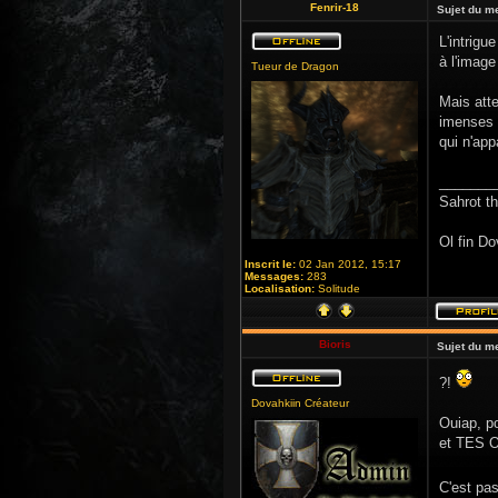
Fenrir-18
Sujet du m
L'intrigu
à l'imag
Tueur de Dragon
Mais att
imenses 
qui n'app
_______
Sahrot t
Ol fin Do
Inscrit le:
02 Jan 2012, 15:17
Messages:
283
Localisation:
Solitude
Bioris
Sujet du m
?!
Dovahkiin Créateur
Ouiap, po
et TES On
C'est pa