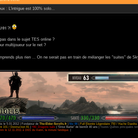
ux : L'intrigue est 100% solo...
HH ?!
 pas dans le sujet TES online ?
ur multijoueur sur le net ?
prends plus rien ... On ne serait pas en train de mélanger les "suites" de Sky
__________
is le 5.01.2012 | Fondateur de
The-Elder-Scrolls.fr
|
Niv 66
|
Full Ebonite Légendaire 750 / Hache Daedra 
t 101 / Destruction 81
|
+80_Dragons tués
| "Grise Barbe" de bientôt 40 ans |
Toutes Quêtes principales t
im le 12.11.2011 à 1h01 du matin, la minute fatidique.
|