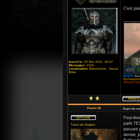
C'est pas
_______
Inscrit le:
10 Nov 2011, 18:47
Messages:
1224
Localisation:
Blancherive - Douce
Brise
Realife
depu
Enchantemen
démarré Skyr
Fenrir-18
Sujet du m
Peut-être
parlé TES
Tueur de Dragon
passant p
dernier, 