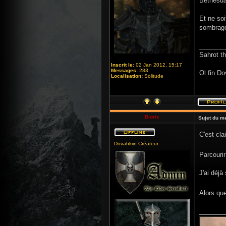
Bethesda
Et ne soi
sombrage
_______
Sahrot t
Inscrit le:
02 Jan 2012, 15:17
Messages:
283
Ol fin Do
Localisation:
Solitude
Bioris
Sujet du m
C'est cla
Dovahkiin Créateur
Parcourir
J'ai déjà
Alors que
_______