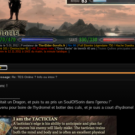
is le 5.01.2012 | Fondateur de
The-Elder-Scrolls.fr
|
Niv 66
|
Full Ebonite Légendaire 750 / Hache Daedra 
t 101 / Destruction 81
|
+80_Dragons tués
| "Grise Barbe" de bientôt 40 ans |
Toutes Quêtes principales t
im le 12.11.2011 à 1h01 du matin, la minute fatidique.
|
essage:
Re: TES Online ? Info ou intox ?
onc !
__________
était un Dragon, et puis tu as pris un SoulOfSorin dans l'genou !"
venu pour boire de l'hydromel et botter des culs, et je suis a court d'hydromel 