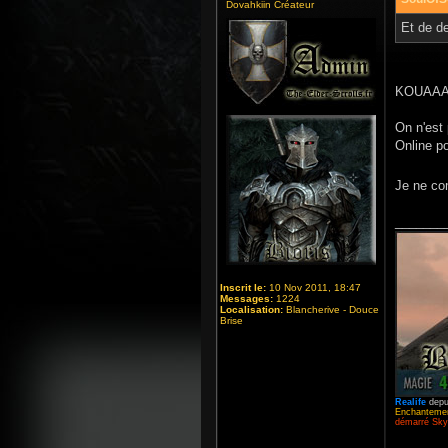
Dovahkiin Créateur
Et de de
KOUAAA
On n'est
Online po
Je ne com
_______
Inscrit le:
10 Nov 2011, 18:47
Messages:
1224
Localisation:
Blancherive - Douce
Brise
Realife
depu
Enchantemen
démarré Skyr