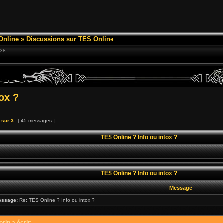
Online
»
Discussions sur TES Online
:38
ox ?
sur
3
[ 45 messages ]
TES Online ? Info ou intox ?
TES Online ? Info ou intox ?
Message
essage:
Re: TES Online ? Info ou intox ?
rin a écrit: