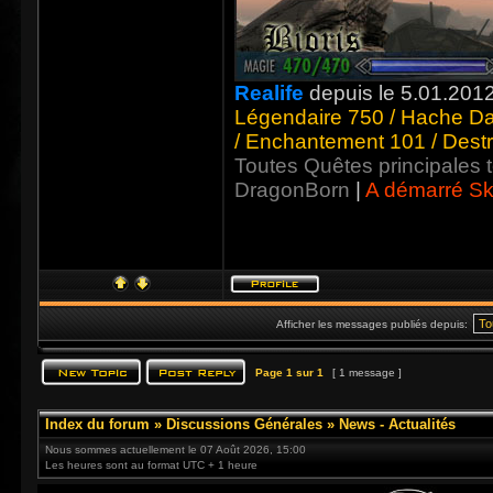
Realife
depuis le 5.01.201
Légendaire 750 / Hache Da
/ Enchantement 101 / Destr
Toutes Quêtes principales
DragonBorn
|
A démarré Sky
Afficher les messages publiés depuis:
Page
1
sur
1
[ 1 message ]
Index du forum
»
Discussions Générales
»
News - Actualités
Nous sommes actuellement le 07 Août 2026, 15:00
Les heures sont au format UTC + 1 heure