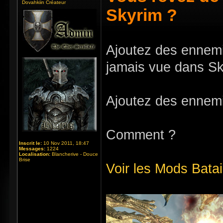
Dovahkiin Créateur
Skyrim ?
Ajoutez des ennemis
jamais vue dans Sk
Ajoutez des ennemis
Comment ?
Inscrit le:
10 Nov 2011, 18:47
Messages:
1224
Localisation:
Blancherive - Douce
Brise
Voir les Mods Bataill