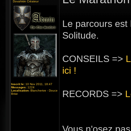
Dovahkiin Créateur
Le parcours est l
Solitude.
CONSEILS =>
L
ici !
Inscrit le:
10 Nov 2011, 18:47
Messages:
1224
RECORDS =>
L
Localisation:
Blancherive - Douce
Brise
Vous n'osez pas