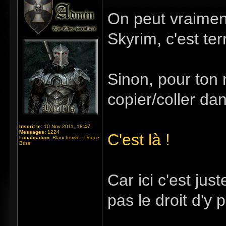
On peut vraimen
Skyrim, c'est ter
Sinon, pour ton 
copier/coller da
Inscrit le:
10 Nov 2011, 18:47
Messages:
1224
C'est là !
Localisation:
Blancherive - Douce
Brise
Car ici c'est ju
pas le droit d'y p