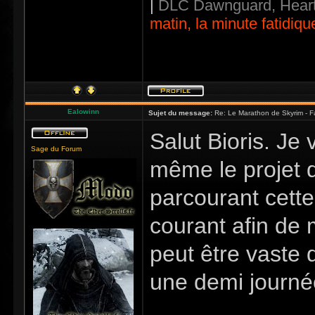
|
DLC Dawnguard, Heart
matin, la minute fatidiqu
Ealowinn
Sujet du message:
Re: Le Marathon de Skyrim - Fa
Salut Bioris. Je 
Sage du Forum
même le projet 
parcourant cett
courant afin de 
peut être vaste 
une demi journée