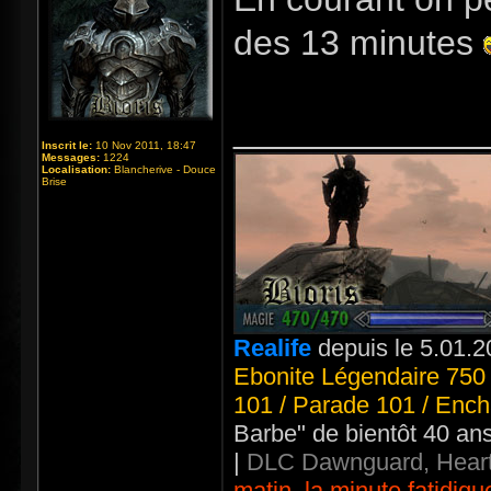
des 13 minutes
_____________
Inscrit le:
10 Nov 2011, 18:47
Messages:
1224
Localisation:
Blancherive - Douce
Brise
Realife
depuis le 5.01.2
Ebonite Légendaire 750 
101 / Parade 101 / Ench
Barbe" de bientôt 40 an
|
DLC Dawnguard, Heart
matin, la minute fatidiqu