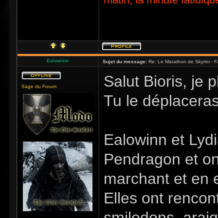
Ealowinn
Sujet du message:
Re: Le Marathon de Skyrim - Fa
Salut Bioris, je 
Sage du Forum
Tu le déplaceras
Ealowinn et Lyd
Pendragon et ont
marchant et en e
Elles ont rencon
smilodons, arai