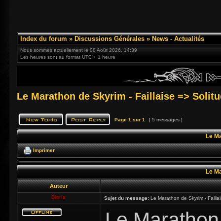
Index du forum
»
Discussions Générales
»
News - Actualités
Nous sommes actuellement le 08 Août 2026, 14:39
Les heures sont au format UTC + 1 heure
Le Marathon de Skyrim - Faillaise => Solit
Page
1
sur
1
[ 5 messages ]
Le Ma
Imprimer
Le Ma
Auteur
Bioris
Sujet du message:
Le Marathon de Skyrim - Failla
Le Marathon 