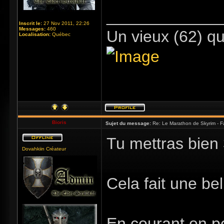
_____________
Inscrit le:
27 Nov 2011, 22:26
Messages:
460
Un vieux (62) qu
Localisation:
Québec
Bioris
Sujet du message:
Re: Le Marathon de Skyrim - Fa
Tu mettras bien
Dovahkiin Créateur
Cela fait une be
En courant on p