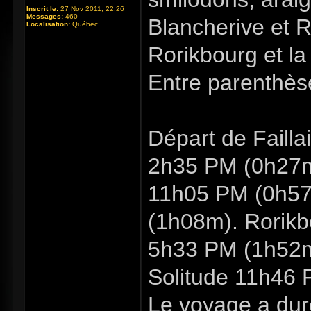
Inscrit le:
27 Nov 2011, 22:26
Messages:
460
Blancherive et R
Localisation:
Québec
Rorikbourg et la
Entre parenthèse
Départ de Failla
2h35 PM (0h27m
11h05 PM (0h57
(1h08m). Rorik
5h33 PM (1h52m
Solitude 11h46 
Le voyage a dur