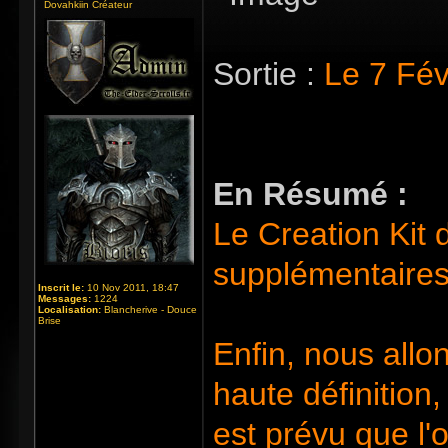
Dovahkiin Créateur
Sortie :
Le 7 Fév
En Résumé :
Le Creation Kit d
supplémentaires
Inscrit le:
10 Nov 2011, 18:47
Messages:
1224
Localisation:
Blancherive - Douce
Brise
Enfin, nous allo
haute définition,
est prévu que l'