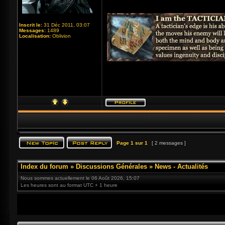
Inscrit le:
31 Déc 2011, 03:07
Messages:
1489
Localisation:
Oblivion
Page
1
sur
1
[ 2 messages ]
Index du forum
»
Discussions Générales
»
News - Actualités
Nous sommes actuellement le 06 Août 2026, 15:07
Les heures sont au format UTC + 1 heure