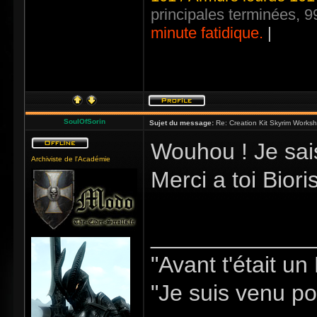
principales terminées, 
minute fatidique.
|
SoulOfSorin
Sujet du message:
Re: Creation Kit Skyrim Worksh
Wouhou ! Je sais
Archiviste de l'Académie
Merci a toi Biori
_____________
"Avant t'était u
"Je suis venu pou