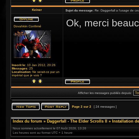
Keiner
Sujet du message:
Re: Daggerfall a l'usage de ceux
Ok, merci beau
Dovahkiin Confirmé
Inscrit le:
10 Jan 2012, 20:26
Messages:
25
Localisation:
Ne serait-ce par un
impérial que je vois ?
Afficher les messages publiés depuis:
Page
2
sur
2
[ 24 messages ]
Index du forum
»
Daggerfall - The Elder Scrolls II
»
Installation d
Nous sommes actuellement le 07 Août 2026, 13:26
Les heures sont au format UTC + 1 heure