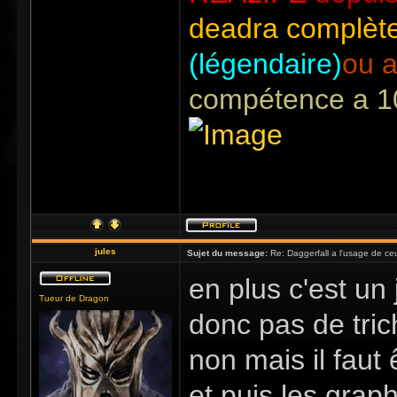
deadra complète
(légendaire)
ou a
compétence a 1
jules
Sujet du message:
Re: Daggerfall a l'usage de ceux
en plus c'est un 
Tueur de Dragon
donc pas de tric
non mais il faut ê
et puis les gra