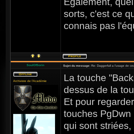
Egalement, quell
sorts, c'est ce qu
connais pas l'éq
SoulOfSorin
Sujet du message:
Re: Daggerfall a l'usage de ceux
La touche "Backs
Archiviste de l'Académie
dessus de la to
Et pour regarder
touches PgDwn et
qui sont striées,