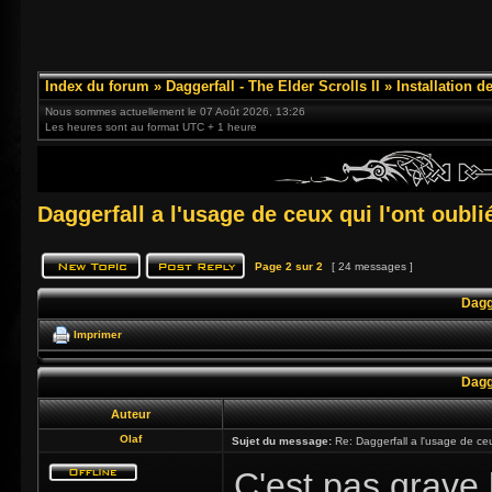
Index du forum
»
Daggerfall - The Elder Scrolls II
»
Installation d
Nous sommes actuellement le 07 Août 2026, 13:26
Les heures sont au format UTC + 1 heure
Daggerfall a l'usage de ceux qui l'ont oubli
Page
2
sur
2
[ 24 messages ]
Dagge
Imprimer
Dagge
Auteur
Olaf
Sujet du message:
Re: Daggerfall a l'usage de ceux
C'est pas grave 