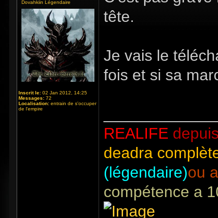
Dovahkiin Légendaire
tête.
Je vais le téléc
fois et si sa mar
Inscrit le:
02 Jan 2012, 14:25
Messages:
72
Localisation:
entrain de s'occuper
_____________
de l'empire
REALIFE
depuis
deadra complète
(légendaire)
ou a
compétence a 1