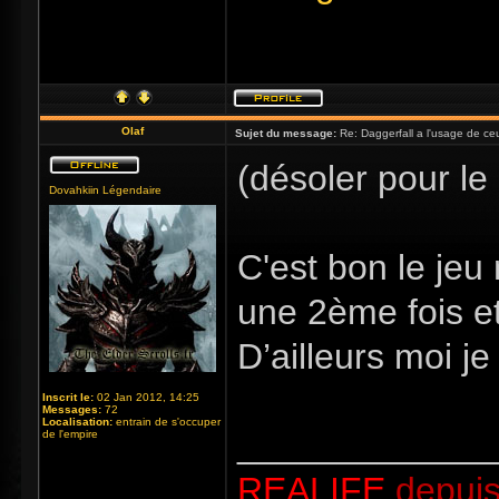
Olaf
Sujet du message:
Re: Daggerfall a l'usage de ceux
(désoler pour le
Dovahkiin Légendaire
C'est bon le jeu 
une 2ème fois et
D’ailleurs moi je
Inscrit le:
02 Jan 2012, 14:25
Messages:
72
Localisation:
entrain de s'occuper
_____________
de l'empire
REALIFE
depuis