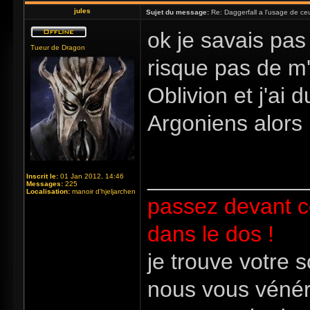
jules
Sujet du message:
Re: Daggerfall a l'usage de ceux
ok je savais pas
Tueur de Dragon
risque pas de m'y
Oblivion et j'ai
Argoniens alors 
_____________
Inscrit le:
01 Jan 2012, 14:46
Messages:
225
Localisation:
manoir d'hjeljarchen
passez devant c
dans le dos !
je trouve votre 
nous vous vénér