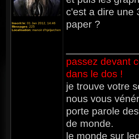
c'est a dire une
paper ?
Inscrit le:
01 Jan 2012, 14:46
Messages:
225
Localisation:
manoir d'hjeljarchen
_____________
passez devant c
dans le dos !
je trouve votre 
nous vous vénér
porte parole des
de monde.
le monde sur le