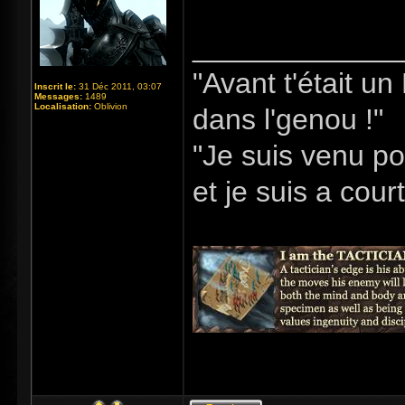
_____________
"Avant t'était u
Inscrit le:
31 Déc 2011, 03:07
Messages:
1489
Localisation:
Oblivion
dans l'genou !"
"Je suis venu po
et je suis a cour