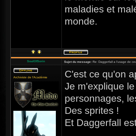
maladies et mal
monde.
SoulOfSorin
Sujet du message:
Re: Daggerfall a l'usage de ceux
C'est ce qu'on a
Archiviste de l'Académie
Je m'explique le
personnages, les
Des sprites !
Et Daggerfall es