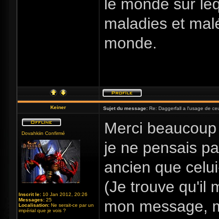
le monde sur le
maladies et mal
monde.
Keiner
Sujet du message:
Re: Daggerfall a l'usage de ceux
Merci beaucoup S
Dovahkiin Confirmé
je ne pensais pa
ancien que celui
(Je trouve qu'i
Inscrit le:
10 Jan 2012, 20:26
Messages:
25
mon message, ma
Localisation:
Ne serait-ce par un
impérial que je vois ?