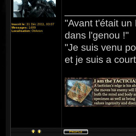
_____________
"Avant t'était u
Inscrit le:
31 Déc 2011, 03:07
Messages:
1489
Localisation:
Oblivion
dans l'genou !"
"Je suis venu po
et je suis a cour