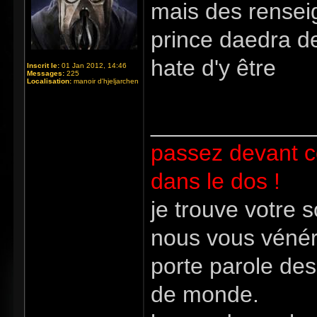
mais des renseig
prince daedra de
hate d'y être
Inscrit le:
01 Jan 2012, 14:46
Messages:
225
Localisation:
manoir d'hjeljarchen
_____________
passez devant c
dans le dos !
je trouve votre 
nous vous vénér
porte parole des
de monde.