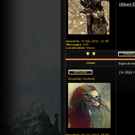
(Albert E
Inscrit le:
22 Déc 2011, 21:58
Messages:
245
Localisation:
Alsace
Linwe
Sujet du m
j'ai déjà
Dovahkiin Confirmé
Inscrit le:
30 Jan 2012, 18:08