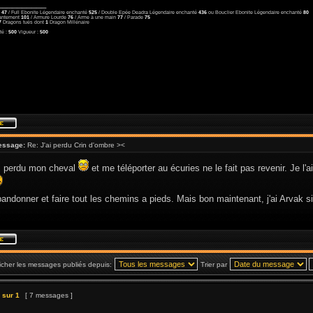
__________
u
47
/ Full Ebonite Légendaire enchanté
525
/ Double Epée Deadra Légendaire enchanté
436
ou Bouclier Ebonite Légendaire enchanté
80
antement
101
/ Armure Lourde
76
/ Arme à une main
77
/ Parade
75
7
Dragons tués dont
1
Dragon Millénaire
té :
500
Vigueur :
500
essage:
Re: J'ai perdu Crin d'ombre ><
si perdu mon cheval
et me téléporter au écuries ne le fait pas revenir. Je l'
bandonner et faire tout les chemins a pieds. Mais bon maintenant, j'ai Arvak s
icher les messages publiés depuis:
Trier par
sur
1
[ 7 messages ]