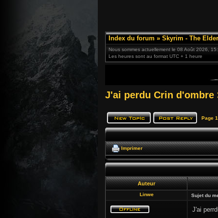
Index du forum
»
Skyrim - The Elder
Nous sommes actuellement le 08 Août 2026, 15
Les heures sont au format UTC + 1 heure
J'ai perdu Crin d'ombre
Page
1
Imprimer
Auteur
Linwe
Sujet du m
J'ai per