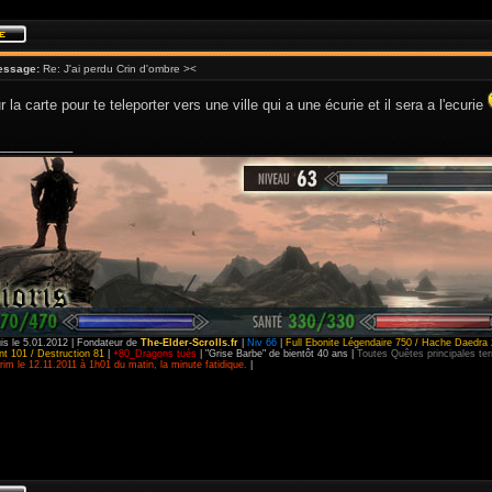
essage:
Re: J'ai perdu Crin d'ombre ><
r la carte pour te teleporter vers une ville qui a une écurie et il sera a l'ecurie
__________
is le 5.01.2012 | Fondateur de
The-Elder-Scrolls.fr
|
Niv 66
|
Full Ebonite Légendaire 750 / Hache Daedra 
t 101 / Destruction 81
|
+80_Dragons tués
| "Grise Barbe" de bientôt 40 ans |
Toutes Quêtes principales t
im le 12.11.2011 à 1h01 du matin, la minute fatidique.
|