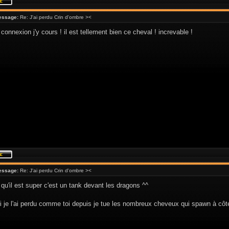
essage:
Re: J'ai perdu Crin d'ombre ><
connexion j'y cours ! il est tellement bien ce cheval ! increvable !
essage:
Re: J'ai perdu Crin d'ombre ><
 qu'il est super c'est un tank devant les dragons ^^
 je l'ai perdu comme toi depuis je tue les nombreux cheveux qui spawn à côté 