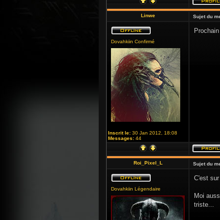
Linwe
Sujet du m
Prochain 
Dovahkiin Confirmé
Inscrit le:
30 Jan 2012, 18:08
Messages:
44
Roi_Pixel_L
Sujet du m
C'est sur
Dovahkiin Légendaire
Moi aussi
triste...