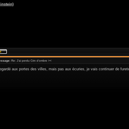
instein)
essage:
Re: J'ai perdu Crin d'ombre ><
 regardé aux portes des villes, mais pas aux écuries, je vais continuer de furete