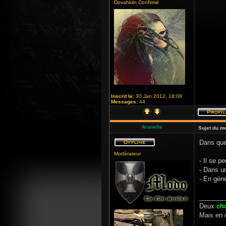
Dovahkiin Confirmé
Inscrit le:
30 Jan 2012, 18:08
Messages:
44
Aranelle
Sujet du m
Dans que
Modérateur
- Il se p
- Dans 
- En géné
_______
Deux
ch
Mais en 