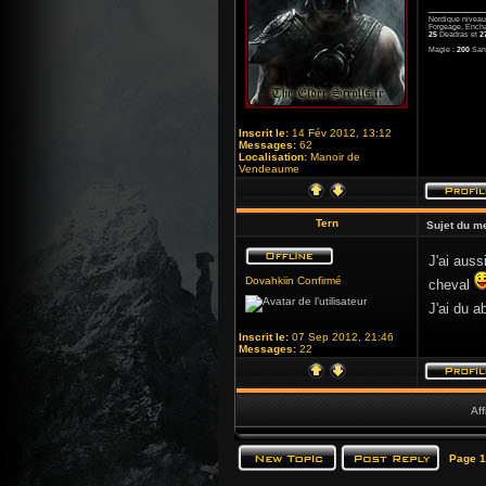
_______
Nordique nivea
Forgeage, Ench
25
Deadras et
2
Magie :
200
San
Inscrit le:
14 Fév 2012, 13:12
Messages:
62
Localisation:
Manoir de
Vendeaume
Tern
Sujet du m
J'ai aus
Dovahkiin Confirmé
cheval
J'ai du a
Inscrit le:
07 Sep 2012, 21:46
Messages:
22
Aff
Page
1