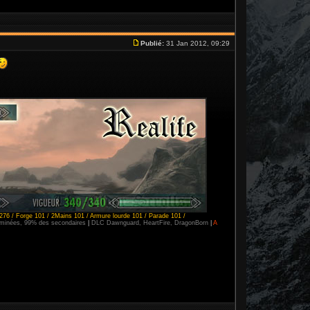
Publié:
31 Jan 2012, 09:29
276 / Forge 101 / 2Mains 101 / Armure lourde 101 / Parade 101 /
erminées, 99% des secondaires
|
DLC Dawnguard, HeartFire, DragonBorn
|
A