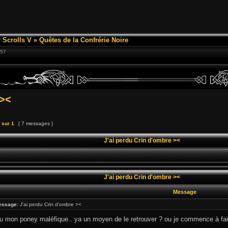
 Scrolls V
»
Quêtes de la Confrérie Noire
:57
 ><
sur
1
[ 7 messages ]
J'ai perdu Crin d'ombre ><
J'ai perdu Crin d'ombre ><
Message
essage:
J'ai perdu Crin d'ombre ><
rdu mon poney maléfique.. ya un moyen de le retrouver ? ou je commence à fai