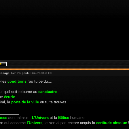
essage:
Re: J'ai perdu Crin d'ombre ><
lles
conditions
l'as tu perdu.....
eut qu'il soit retourné au
sanctuaire
.....
une
écurie
ral, la
porte de la ville
ou tu te trouves
__________
oses
sont infinies :
L’Univers
et la
Bêtise
humaine.
ce qui concerne
l'Univers
, je n'en ai pas encore acquis la
certitude absolue
!