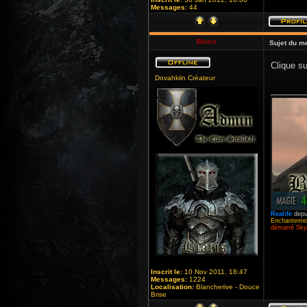
Messages:
44
Bioris
Sujet du m
Clique su
Dovahkiin Créateur
_______
Realife
depu
Enchantemen
démarré Skyr
Inscrit le:
10 Nov 2011, 18:47
Messages:
1224
Localisation:
Blancherive - Douce
Brise