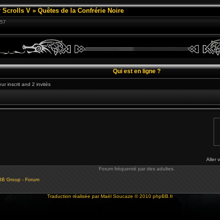
 Scrolls V
»
Quêtes de la Confrérie Noire
:57
Qui est en ligne ?
ur inscrit and 2 invités
Aller 
Forum fréquenté par des adultes.
BB Group - Forum
Traduction réalisée par
Maël Soucaze
© 2010
phpBB.fr