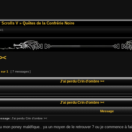
 Scrolls V
»
Quêtes de la Confrérie Noire
:41
 ><
sur
1
[ 7 messages ]
J'ai perdu Crin d'ombre ><
J'ai perdu Crin d'ombre ><
Message
essage:
J'ai perdu Crin d'ombre ><
rdu mon poney maléfique.. ya un moyen de le retrouver ? ou je commence à fai