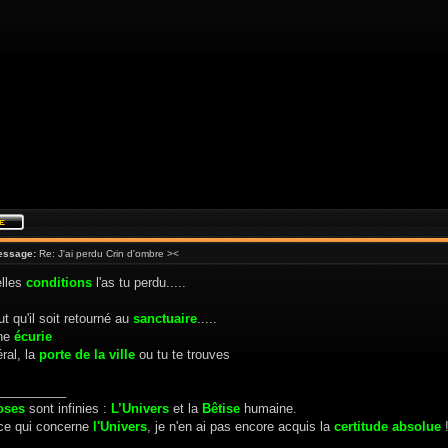
essage:
Re: J'ai perdu Crin d'ombre ><
lles
conditions
l'as tu perdu.....
eut qu'il soit retourné au
sanctuaire
.....
une
écurie
ral, la
porte de la ville
ou tu te trouves
__________
oses
sont infinies :
L’Univers
et la
Bêtise
humaine.
ce qui concerne
l'Univers
, je n'en ai pas encore acquis la
certitude absolue
!