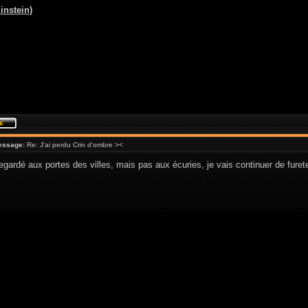
instein)
essage:
Re: J'ai perdu Crin d'ombre ><
 regardé aux portes des villes, mais pas aux écuries, je vais continuer de furete