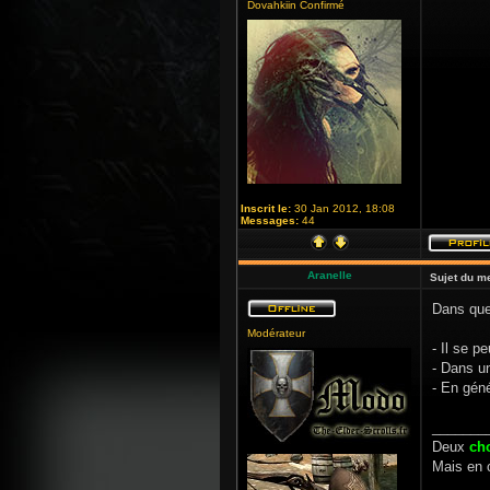
Dovahkiin Confirmé
Inscrit le:
30 Jan 2012, 18:08
Messages:
44
Aranelle
Sujet du m
Dans que
Modérateur
- Il se p
- Dans 
- En géné
_______
Deux
ch
Mais en 