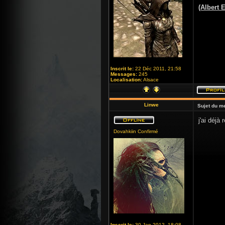
(Albert E
Inscrit le:
22 Déc 2011, 21:58
Messages:
245
Localisation:
Alsace
Linwe
Sujet du m
j'ai déjà
Dovahkiin Confirmé
Inscrit le:
30 Jan 2012, 18:08