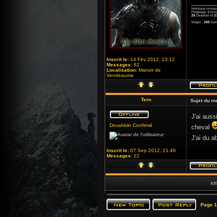
_______
Nordique nivea
Forgeage, Ench
25
Deadras et
2
Magie :
200
San
Inscrit le:
14 Fév 2012, 13:12
Messages:
62
Localisation:
Manoir de
Vendeaume
Tern
Sujet du m
J'ai aus
Dovahkiin Confirmé
cheval
J'ai du a
Inscrit le:
07 Sep 2012, 21:46
Messages:
22
Aff
Page
1