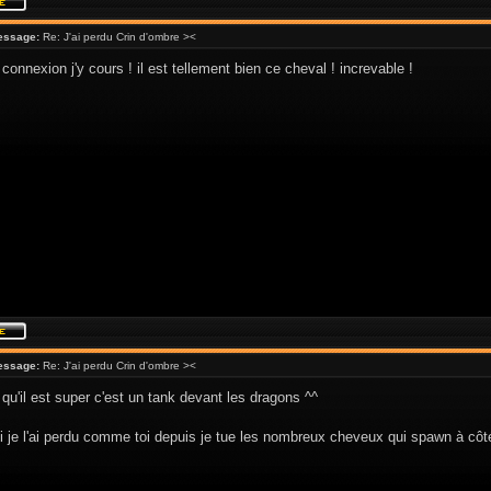
essage:
Re: J'ai perdu Crin d'ombre ><
connexion j'y cours ! il est tellement bien ce cheval ! increvable !
essage:
Re: J'ai perdu Crin d'ombre ><
 qu'il est super c'est un tank devant les dragons ^^
 je l'ai perdu comme toi depuis je tue les nombreux cheveux qui spawn à côté 