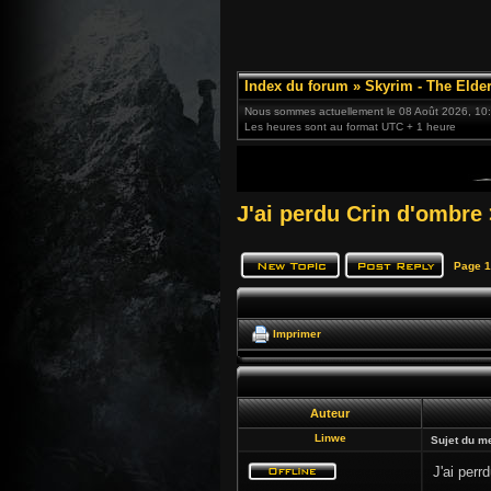
Index du forum
»
Skyrim - The Elder
Nous sommes actuellement le 08 Août 2026, 10
Les heures sont au format UTC + 1 heure
J'ai perdu Crin d'ombre
Page
1
Imprimer
Auteur
Linwe
Sujet du m
J'ai per