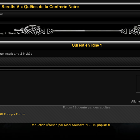
 Scrolls V
»
Quêtes de la Confrérie Noire
:41
Qui est en ligne ?
ur inscrit and 2 invités
Aller 
Forum fréquenté par des adultes.
BB Group - Forum
Traduction réalisée par
Maël Soucaze
© 2010
phpBB.fr