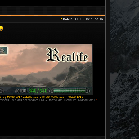
Publié:
31 Jan 2012, 09:29
276 / Forge 101 / 2Mains 101 / Armure lourde 101 / Parade 101 /
erminées, 99% des secondaires
|
DLC Dawnguard, HeartFire, DragonBorn
|
A