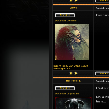
Linwe
Sujet du m
Prochain 
Dovahkiin Confirmé
Inscrit le:
30 Jan 2012, 18:08
Messages:
44
Roi_Pixel_L
Sujet du m
C'est sur
Dovahkiin Légendaire
Moi aussi
triste...