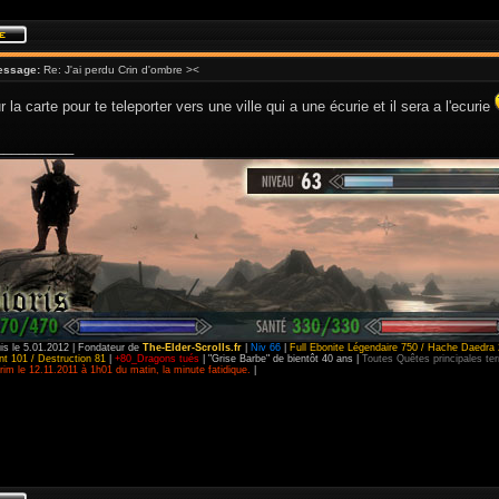
essage:
Re: J'ai perdu Crin d'ombre ><
r la carte pour te teleporter vers une ville qui a une écurie et il sera a l'ecurie
__________
is le 5.01.2012 | Fondateur de
The-Elder-Scrolls.fr
|
Niv 66
|
Full Ebonite Légendaire 750 / Hache Daedra 
t 101 / Destruction 81
|
+80_Dragons tués
| "Grise Barbe" de bientôt 40 ans |
Toutes Quêtes principales t
im le 12.11.2011 à 1h01 du matin, la minute fatidique.
|