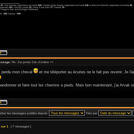
__________
u
47
/ Full Ebonite Légendaire enchanté
525
/ Double Epée Deadra Légendaire enchanté
436
ou Bouclier Ebonite Légendaire enchanté
80
antement
101
/ Armure Lourde
76
/ Arme à une main
77
/ Parade
75
7
Dragons tués dont
1
Dragon Millénaire
té :
500
Vigueur :
500
essage:
Re: J'ai perdu Crin d'ombre ><
si perdu mon cheval
et me téléporter au écuries ne le fait pas revenir. Je l'
bandonner et faire tout les chemins a pieds. Mais bon maintenant, j'ai Arvak s
icher les messages publiés depuis:
Trier par
sur
1
[ 7 messages ]