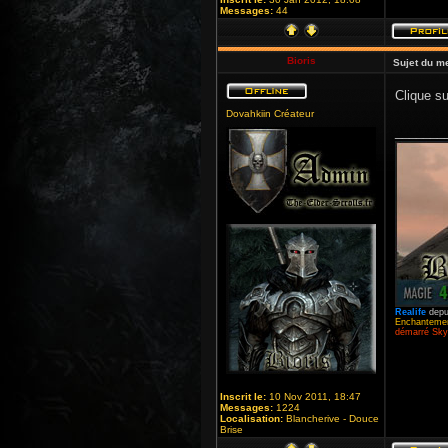
Messages:
44
Bioris
Sujet du m
Clique su
Dovahkiin Créateur
_______
Realife
depu
Enchantemen
démarré Skyr
Inscrit le:
10 Nov 2011, 18:47
Messages:
1224
Localisation:
Blancherive - Douce
Brise