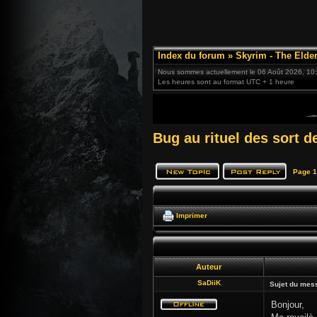
Index du forum
»
Skyrim - The Elder
Nous sommes actuellement le 06 Août 2026, 10
Les heures sont au format UTC + 1 heure
Bug au rituel des sort d
Page
1
Imprimer
Auteur
SaDiiK
Sujet du mes
Bonjour,