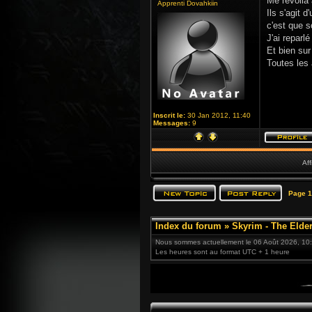
Me revoilà 
Apprenti Dovahkiin
Ils s'agit 
c'est que s
J'ai reparl
Et bien sur
Toutes les
Inscrit le:
30 Jan 2012, 11:40
Messages:
9
Aff
Page
1
Index du forum
»
Skyrim - The Elder
Nous sommes actuellement le 06 Août 2026, 10
Les heures sont au format UTC + 1 heure