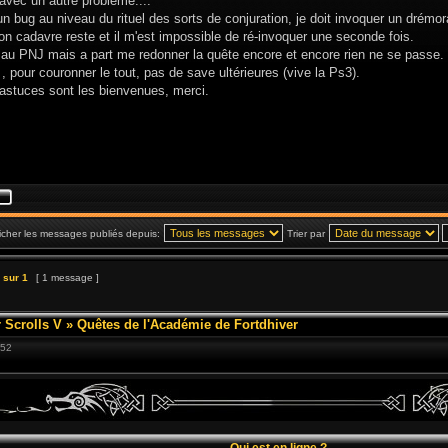
avec un autre problème....
d'un bug au niveau du rituel des sorts de conjuration, je doit invoquer un drémora
on cadavre reste et il m'est impossible de ré-invoquer une seconde fois.
é au PNJ mais a part me redonner la quête encore et encore rien ne se passe.
 , pour couronner le tout, pas de save ultérieures (vive la Ps3).
 astuces sont les bienvenues, merci.
icher les messages publiés depuis:
Trier par
sur
1
[ 1 message ]
 Scrolls V
»
Quêtes de l'Académie de Fortdhiver
:52
Qui est en ligne ?