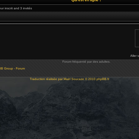
ur inscrit and 3 invités
Aller 
Forum fréquenté par des adultes.
BB Group - Forum
Traduction réalisée par
Maël Soucaze
© 2010
phpBB.fr