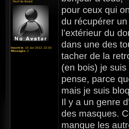
Oeuf de lézard
pour ceux qui on
du récupérer un
l’extérieur du d
dans une des tou
Inscrit le:
10 Jan 2012, 22:43
Messages:
2
tacher de la re
(en bois) je sui
pense, parce que
mais je suis blo
Il y a un genre
des masques. Ce
manque les autr