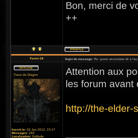
Bon, merci de vo
++
Fenrir-18
Sujet du message:
Re: quete secondaire lié à l'a
Attention aux po
Tueur de Dragon
les forum avant 
http://the-elder
_____________
Inscrit le:
02 Jan 2012, 15:17
Messages:
283
Localisation:
Solitude