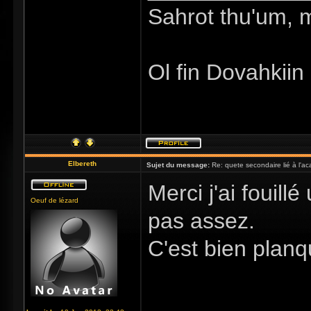
Sahrot thu'um, 
Ol fin Dovahkiin
Elbereth
Sujet du message:
Re: quete secondaire lié à l'a
Merci j'ai fouil
Oeuf de lézard
pas assez.
C'est bien plan