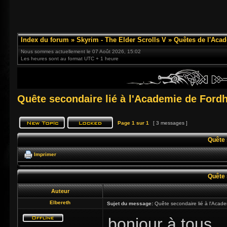
Index du forum
»
Skyrim - The Elder Scrolls V
»
Quêtes de l'Acad
Nous sommes actuellement le 07 Août 2026, 15:02
Les heures sont au format UTC + 1 heure
Quête secondaire lié à l'Academie de Fordh
Page
1
sur
1
[ 3 messages ]
Quête 
Imprimer
Quête 
Auteur
Elbereth
Sujet du message:
Quête secondaire lié à l'Acade
bonjour à tous,