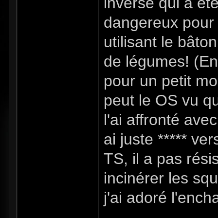
inverse qui a été
dangereux pour ê
utilisant le bâton
de légumes! (En 
pour un petit mo
peut le OS vu qu'
l'ai affronté av
ai juste ***** ver
TS, il a pas rési
incinérer les squ
j'ai adoré l'enc