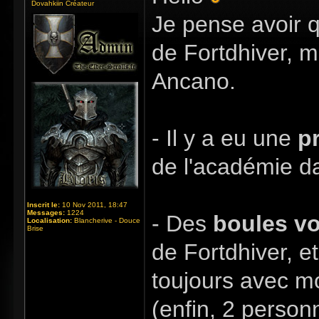
Dovahkiin Créateur
Je pense avoir q
de Fortdhiver, m
Ancano.
- Il y a eu une
p
de l'académie da
Inscrit le:
10 Nov 2011, 18:47
Messages:
1224
- Des
boules v
Localisation:
Blancherive - Douce
Brise
de Fortdhiver, et
toujours avec mo
(enfin, 2 personn