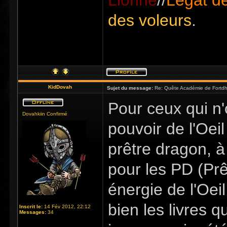
Lionne
//
Légat de
des voleurs
.
KidDovah
Sujet du message:
Re: Quête Académie de Fortdhi
Pour ceux qui n
Dovahkiin Confirmé
pouvoir de l'Oeil
prêtre dragon, à
pour les PD (Prê
énergie de l'Oeil,
bien les livres q
Inscrit le:
14 Fév 2012, 22:12
Messages:
34