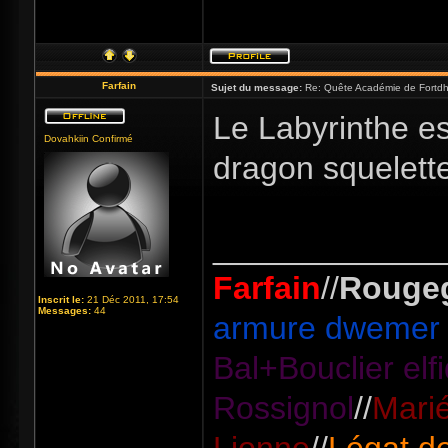
Farfain
Sujet du message:
Re: Quête Académie de Fortdhi
Le Labyrinthe es
Dovahkiin Confirmé
dragon squelette
_____________
Farfain
//
Rouge
Inscrit le:
21 Déc 2011, 17:54
Messages:
44
armure dwemer 
Bal+Bouclier el
Rossignol
//
Marié