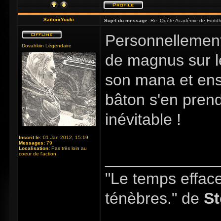
SailorxYuuki
Sujet du message:
Re: Quête Académie de Fortdhi
Personnellement, 
Dovahkiin Légendaire
de magnus sur l
son mana et ensu
bâton s'en prend
inévitable !
Inscrit le:
01 Jan 2012, 15:19
Messages:
79
Localisation:
Pas très loin au
_____________
coeur de l'action
"Le temps efface 
ténèbres." de
St