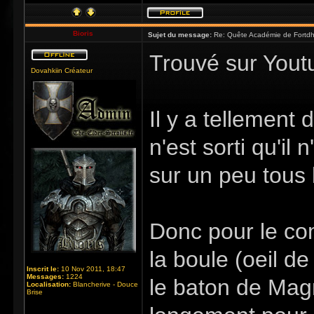
Bioris
Sujet du message:
Re: Quête Académie de Fortdhi
Trouvé sur Yout
Dovahkiin Créateur
Il y a tellement
n'est sorti qu'il
sur un peu tous 
Donc pour le com
la boule (oeil de
Inscrit le:
10 Nov 2011, 18:47
Messages:
1224
le baton de Magn
Localisation:
Blancherive - Douce
Brise