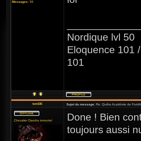
Messages:
56
_____________
Nordique lvl 50
Eloquence 101 / 
101
tomDE
Sujet du message:
Re: Quête Académie de Fortdhi
Done ! Bien conte
Chevalier Daedra immortel
toujours aussi 