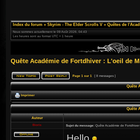
Index du forum
»
Skyrim - The Elder Scrolls V
»
Quêtes de l'Acad
Nous sommes actuellement le 09 Août 2026, 04:43
Les heures sont au format UTC + 1 heure
Quête Académie de Fortdhiver : L'oeil de 
Page
1
sur
1
[ 8 messages ]
Quête A
Imprimer
Quête A
Auteur
Bioris
Sujet du message:
Quête Académie de Fortdhiver 
Hello