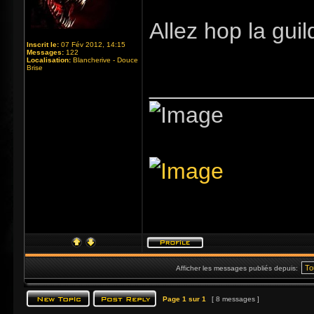
Allez hop la guil
Inscrit le:
07 Fév 2012, 14:15
Messages:
122
Localisation:
Blancherive - Douce
Brise
_____________
Afficher les messages publiés depuis:
Page
1
sur
1
[ 8 messages ]