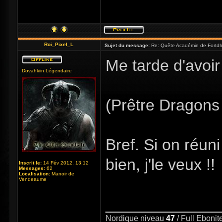
Roi_Pixel_L
Sujet du message:
Re: Quête Académie de Fortdhi
Me tarde d'avoir
Dovahkiin Légendaire
(Prêtre Dragons 
Bref. Si on réuni
bien, j'le veux !!
Inscrit le:
14 Fév 2012, 13:12
Messages:
62
Localisation:
Manoir de
Vendeaume
_____________
Nordique niveau
47
/ Full Eboni