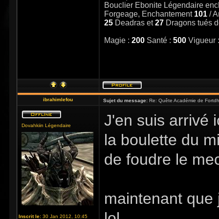
Bouclier Ebonite Légendaire en
Forgeage, Enchantement
101
/ 
25
Deadras et
27
Dragons tués 
Magie :
200
Santé :
500
Vigueur 
ibrahimlefou
Sujet du message:
Re: Quête Académie de Fortdhi
J'en suis arrivé 
Dovahkiin Légendaire
la boulette du mi
de foudre le mec
maintenant que j
lol
Inscrit le:
30 Jan 2012, 10:45