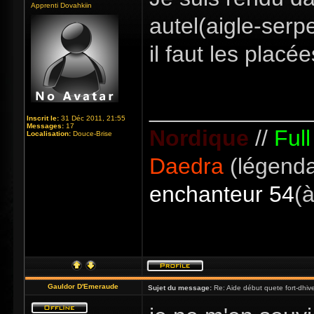
Apprenti Dovahkiin
autel(aigle-serp
il faut les placé
_____________
Inscrit le:
31 Déc 2011, 21:55
Messages:
17
Nordique
//
Ful
Localisation:
Douce-Brise
Daedra
(légenda
enchanteur 54
(à
Gauldor D'Emeraude
Sujet du message:
Re: Aide début quete fort-dhiv