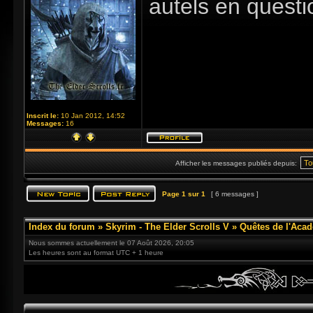
autels en questi
Inscrit le:
10 Jan 2012, 14:52
Messages:
16
Afficher les messages publiés depuis:
Page
1
sur
1
[ 6 messages ]
Index du forum
»
Skyrim - The Elder Scrolls V
»
Quêtes de l'Acad
Nous sommes actuellement le 07 Août 2026, 20:05
Les heures sont au format UTC + 1 heure