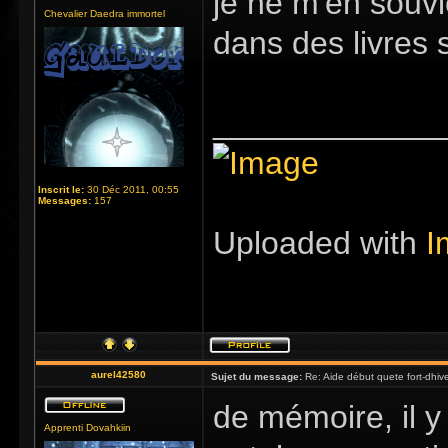
je ne m'en souvi
Chevalier Daedra immortel
dans des livres 
_____________
Inscrit le:
30 Déc 2011, 00:55
Messages:
157
Uploaded with
I
aurel42580
Sujet du message:
Re: Aide début quete fort-dhiv
de mémoire, il 
Apprenti Dovahkiin