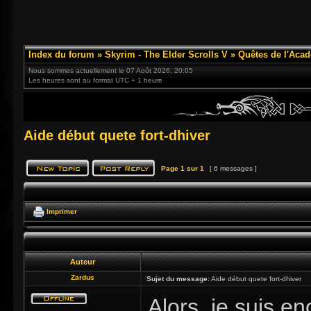
Index du forum
»
Skyrim - The Elder Scrolls V
»
Quêtes de l'Acad
Nous sommes actuellement le 07 Août 2026, 20:05
Les heures sont au format UTC + 1 heure
Aide début quete fort-dhiver
Page
1
sur
1
[ 6 messages ]
Imprimer
Auteur
Zardus
Sujet du message:
Aide début quete fort-dhiver
Alors, je suis e