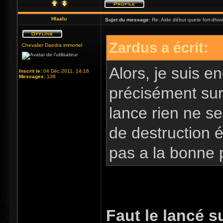
Hlaalu
Sujet du message:
Re: Aide début quete fort-dhiv
Zardus a écrit:
Chevalier Daedra immortel
Alors, je suis e
Inscrit le:
04 Déc 2011, 14:16
Messages:
138
précisément sur 
lance rien ne se
de destruction é
pas a la bonne
Faut le lancé s