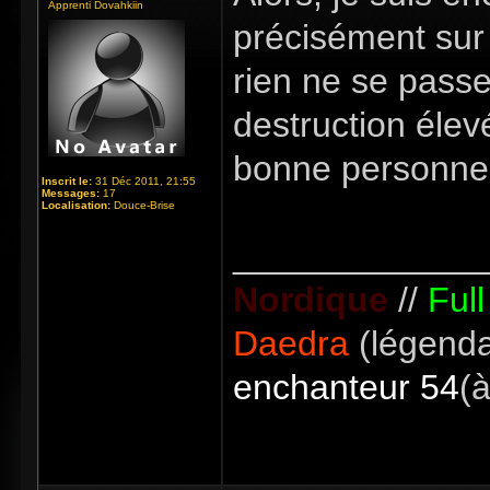
Apprenti Dovahkiin
précisément sur 
rien ne se passe
destruction élev
bonne personne
Inscrit le:
31 Déc 2011, 21:55
Messages:
17
Localisation:
Douce-Brise
_____________
Nordique
//
Ful
Daedra
(légenda
enchanteur 54
(à