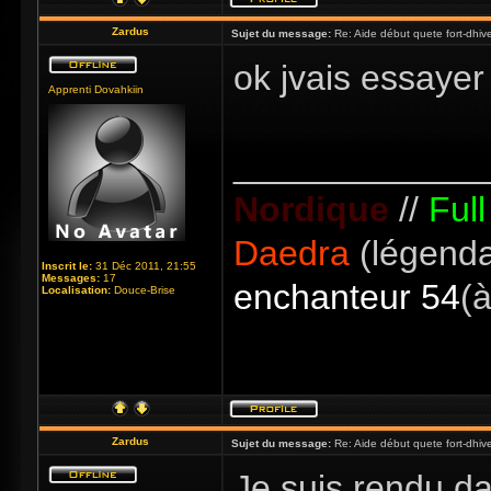
Zardus
Sujet du message:
Re: Aide début quete fort-dhiv
ok jvais essaye
Apprenti Dovahkiin
_____________
Nordique
//
Ful
Daedra
(légenda
Inscrit le:
31 Déc 2011, 21:55
Messages:
17
enchanteur 54
(à
Localisation:
Douce-Brise
Zardus
Sujet du message:
Re: Aide début quete fort-dhiv
Je suis rendu da