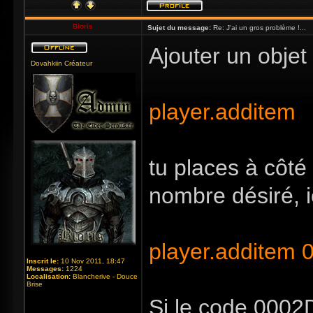
Bioris
Sujet du message:
Re: J'ai un gros problème !...
Ajouter un objet
Dovahkiin Créateur
player.additem
tu places à côté
nombre désiré, i
player.additem
Inscrit le:
10 Nov 2011, 18:47
Messages:
1224
Localisation:
Blancherive - Douce
Brise
Si le code 0002