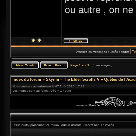
ou autre , on ne 
Afficher les messages publiés depuis:
Page
1
sur
1
[ 3 messages ]
Index du forum
»
Skyrim - The Elder Scrolls V
»
Quêtes de l'Acad
Nous sommes actuellement le 07 Août 2026, 17:29
Les heures sont au format UTC + 1 heure
Utilisateur(s) parcourant ce forum : Aucun utilisateur inscrit and 17 invités