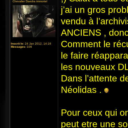
Chevalier Daedra immortel
j’ai un gros prob
vendu à l’archi
ANCIENS , donc ,
Comment le récup
Inscrit le:
24 Jan 2012, 14:16
Messages:
106
le faire réappara
les nouveaux DLC
Dans l’attente de
Néolidas .
Pour ceux qui o
peut etre une sol