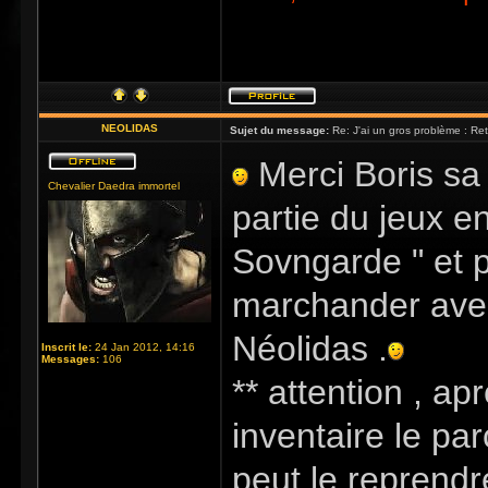
NEOLIDAS
Sujet du message:
Re: J'ai un gros problème : Re
Merci Boris sa 
Chevalier Daedra immortel
partie du jeux e
Sovngarde " et p
marchander avec 
Néolidas .
Inscrit le:
24 Jan 2012, 14:16
Messages:
106
** attention , a
inventaire le pa
peut le reprendr