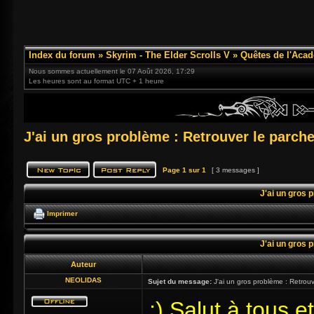
Index du forum
»
Skyrim - The Elder Scrolls V
»
Quêtes de l'Acad
Nous sommes actuellement le 07 Août 2026, 17:29
Les heures sont au format UTC + 1 heure
J'ai un gros problème : Retrouver le parch
Page
1
sur
1
[ 3 messages ]
J'ai un gros 
Imprimer
J'ai un gros 
Auteur
NEOLIDAS
Sujet du message:
J'ai un gros problème : Retrou
;) Salut à tous e