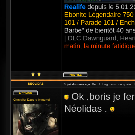
Realife
depuis le 5.01.2
Ebonite Légendaire 750 
101 / Parade 101 / Ench
Barbe" de bientôt 40 an
|
DLC Dawnguard, Heart
matin, la minute fatidiqu
NEOLIDAS
Sujet du message:
Re: Un bug dans une quete : Liv
Ok ,boris je fer
Chevalier Daedra immortel
Néolidas .