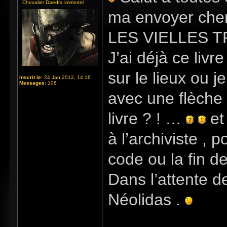
Chevalier Daedra immortel
ma envoyer cherc
LES VIELLES 
J’ai déjà ce livr
sur le lieux ou j
Inscrit le:
24 Jan 2012, 14:16
Messages:
106
avec une flèche 
livre ? ! …
et
à l’archiviste , 
code ou la fin d
Dans l’attente de
Néolidas .