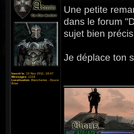
Une petite rema
dans le forum "Di
sujet bien préci
Je déplace ton 
Inscrit le:
10 Nov 2011, 18:47
Messages:
1224
_____________
Localisation:
Blancherive - Douce
Brise