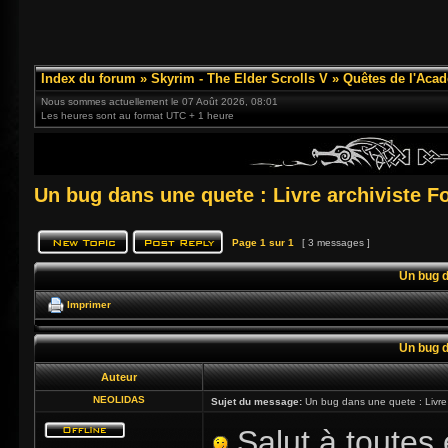
Index du forum
»
Skyrim - The Elder Scrolls V
»
Quêtes de l'Acad
Nous sommes actuellement le 07 Août 2026, 08:01
Les heures sont au format UTC + 1 heure
Un bug dans une quete : Livre archiviste F
Page
1
sur
1
[ 3 messages ]
Un bug d
Imprimer
Un bug d
Auteur
NEOLIDAS
Sujet du message:
Un bug dans une quete : Livre a
Salut à toutes e