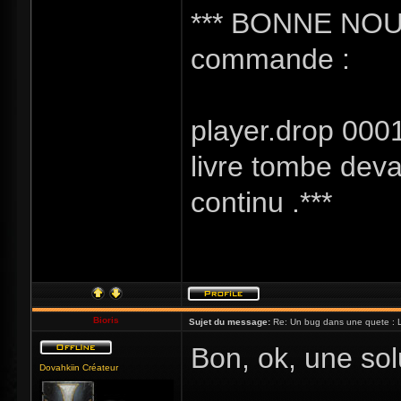
*** BONNE NOUV
commande :
player.drop 0001a
livre tombe deva
continu .***
Bioris
Sujet du message:
Re: Un bug dans une quete : Liv
Bon, ok, une sol
Dovahkiin Créateur