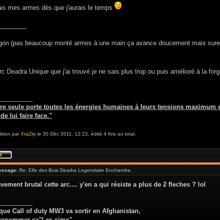
ais mes armes dès que j'aurais le temps
________
gon (pas beaucoup monté armes à une main ça avance doucement mais sur
c Deadra Unique que j'ai trouvé je ne sais plus trop ou puis amélioré à la for
__________
re seule porte toutes les énergies humaines à leurs tensions maximum e
e lui faire face."
ition par
XtaZiiy
le 30 Déc 2011, 12:22, édité 4 fois au total.
essage:
Re: Elfe des Bois Deadra Legendaire Enchantée.
avement brutal cette arc.... y'en a qui résiste a plus de 2 fleches ? lol
__________
t que Call of duty MW3 va sortir en Afghanistan,
t renommer ça"Les sims"