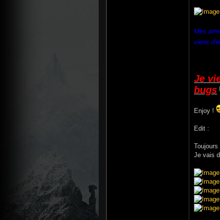
Mes armes
viens d'e
Je vi
bugs
Enjoy !
Edit :
Toujours
Je vais d