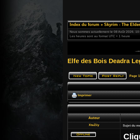
Index du forum
»
Skyrim - The Elder
Nous sommes actuellement le 08 Août 2026, 10
Les heures sont au format UTC + 1 heure
Elfe des Bois Deadra Le
Page
1
Imprimer
Auteur
XtaZiiy
Sujet du m
Cliq