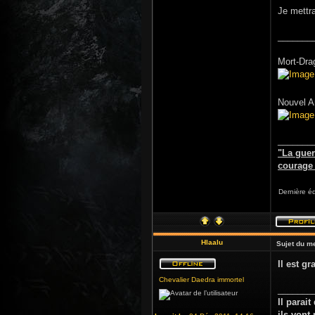
Je mettr
_______
Mort-Dra
Nouvel Ar
_______
"La guer
courage d
Dernière éd
Hlaalu
Sujet du m
Il est gr
Chevalier Daedra immortel
_______
Il parai
ils von