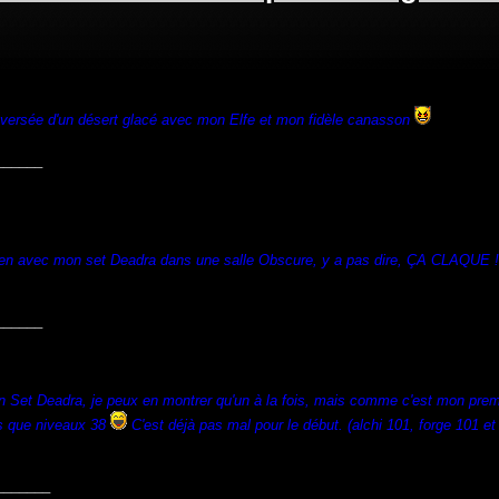
raversée d'un désert glacé avec mon Elfe et mon fidèle canasson
______
een avec mon set Deadra dans une salle Obscure, y a pas dire, ÇA CLAQUE !
______
 Set Deadra, je peux en montrer qu'un à la fois, mais comme c'est mon premier
is que niveaux 38
C'est déjà pas mal pour le début. (alchi 101, forge 101 e
_______