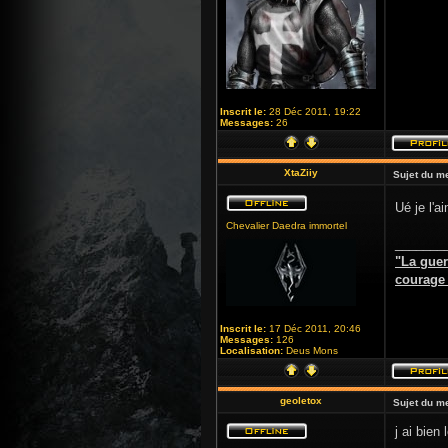
Inscrit le:
28 Déc 2011, 19:22
Messages:
26
XtaZiiy
Sujet du m
Ué je l'a
Chevalier Daedra immortel
_______
"La guer
courage d
Inscrit le:
17 Déc 2011, 20:46
Messages:
126
Localisation:
Deus Mons
geoletox
Sujet du m
j ai bien