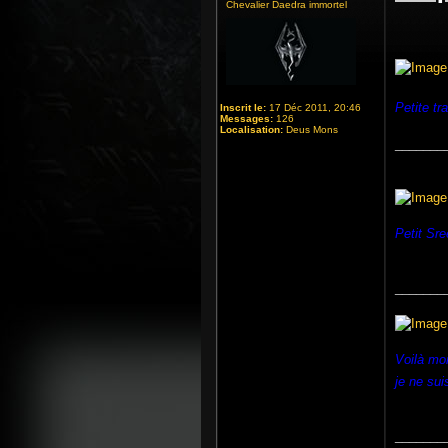
Chevalier Daedra immortel
Petite t
Inscrit le:
17 Déc 2011, 20:46
Messages:
126
Localisation:
Deus Mons
_______
Petit Sr
_______
Voilà mon
je ne su
_______