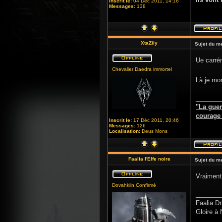
Inscrit le:
04 Déc 2011, 14:16
Messages:
138
XtaZiiy
Sujet du m
Ue carrém
Chevalier Daedra immortel
Là je mon
_______
"La guer
courage d
Inscrit le:
17 Déc 2011, 20:46
Messages:
126
Localisation:
Deus Mons
Faalia l'Elfe noire
Sujet du m
Vraiment 
Dovahkiin Confirmé
_______
Faalia Dr
Gloire à 