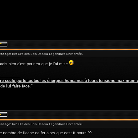
essage:
Re: Elfe des Bois Deadra Legendaire Enchantée.
imais bien c'est pour ça que je l'ai mise
__________
re seule porte toutes les énergies humaines à leurs tensions maximum e
e lui faire face."
essage:
Re: Elfe des Bois Deadra Legendaire Enchantée.
 le nombre de fleche de fer alors que cest tt pourri ^^