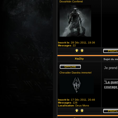
Dovahkiin Confirmé
Inscrit le:
28 Déc 2011, 19:36
Messages:
22
XtaZiiy
Sujet du m
Je prend 
Chevalier Daedra immortel
_______
"La guer
courage d
Inscrit le:
17 Déc 2011, 20:46
Messages:
126
Localisation:
Deus Mons