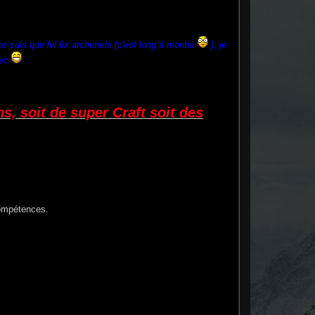
ne suis que lvl 6x archeterie (c'est long à monter
), je
vec
.
ns, soit de super Craft soit des
compétences.